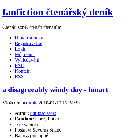
fanfiction čtenářský deník
Čtenáři sobě, čtenáři čtenářům
Hlavní stránka
Registrovat se
Login
Můj deník
Vyhledávání
FAQ
Kontakt
RSS
a disagreeably windy day - fanart
Vloženo:
bedrníka
2010-01-19 17:24:39
Autor:
liquidscissors
Fandom:
Harry Potter
Jazyk: fanart
Postavy: Severus Snape
Rating: přístupné