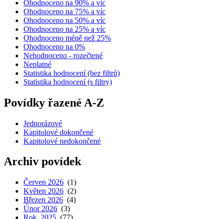
Ohodnoceno na 90% a víc
Ohodnoceno na 75% a víc
Ohodnoceno na 50% a víc
Ohodnoceno na 25% a víc
Ohodnoceno méně než 25%
Ohodnoceno na 0%
Nehodnoceno - rozečtené
Neplatné
Statistika hodnocení (bez filtrů)
Statistika hodnocení (s filtry)
Povídky řazené A-Z
Jednorázové
Kapitolové dokončené
Kapitolové nedokončené
Archiv povídek
Červen 2026
(1)
Květen 2026
(2)
Březen 2026
(4)
Únor 2026
(3)
Rok 2025
(77)