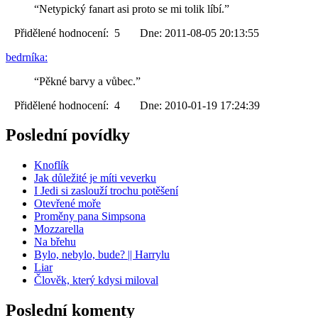
“Netypický fanart asi proto se mi tolik líbí.”
Přidělené hodnocení: 5 Dne: 2011-08-05 20:13:55
bedrníka:
“Pěkné barvy a vůbec.”
Přidělené hodnocení: 4 Dne: 2010-01-19 17:24:39
Poslední povídky
Knoflík
Jak důležité je míti veverku
I Jedi si zaslouží trochu potěšení
Otevřené moře
Proměny pana Simpsona
Mozzarella
Na břehu
Bylo, nebylo, bude? || Harrylu
Liar
Člověk, který kdysi miloval
Poslední komenty