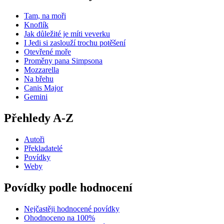
Tam, na moři
Knoflík
Jak důležité je míti veverku
I Jedi si zaslouží trochu potěšení
Otevřené moře
Proměny pana Simpsona
Mozzarella
Na břehu
Canis Major
Gemini
Přehledy A-Z
Autoři
Překladatelé
Povídky
Weby
Povídky podle hodnocení
Nejčastěji hodnocené povídky
Ohodnoceno na 100%