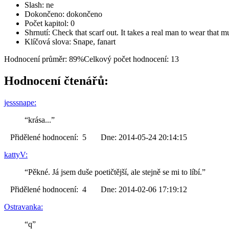
Slash: ne
Dokončeno: dokončeno
Počet kapitol: 0
Shrnutí: Check that scarf out. It takes a real man to wear that 
Klíčová slova: Snape, fanart
Hodnocení průměr: 89%
Celkový počet hodnocení: 13
Hodnocení čtenářů:
jesssnape:
“krása...”
Přidělené hodnocení: 5 Dne: 2014-05-24 20:14:15
kattyV:
“Pěkné. Já jsem duše poetičtější, ale stejně se mi to líbí.”
Přidělené hodnocení: 4 Dne: 2014-02-06 17:19:12
Ostravanka:
“q”