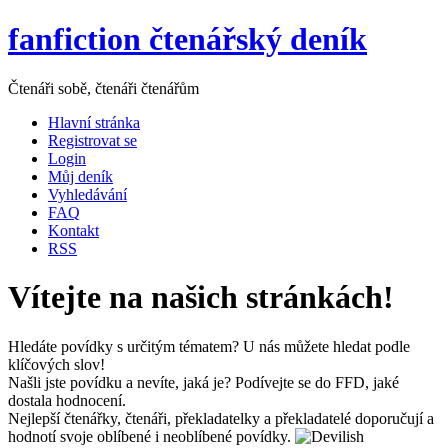
fanfiction čtenářský deník
Čtenáři sobě, čtenáři čtenářům
Hlavní stránka
Registrovat se
Login
Můj deník
Vyhledávání
FAQ
Kontakt
RSS
Vítejte na našich stránkách!
Hledáte povídky s určitým tématem? U nás můžete hledat podle
klíčových slov!
Našli jste povídku a nevíte, jaká je? Podívejte se do FFD, jaké
dostala hodnocení.
Nejlepší čtenářky, čtenáři, překladatelky a překladatelé doporučují a
hodnotí svoje oblíbené i neoblíbené povídky.