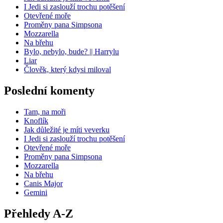
I Jedi si zaslouží trochu potěšení
Otevřené moře
Proměny pana Simpsona
Mozzarella
Na břehu
Bylo, nebylo, bude? || Harrylu
Liar
Člověk, který kdysi miloval
Poslední komenty
Tam, na moři
Knoflík
Jak důležité je míti veverku
I Jedi si zaslouží trochu potěšení
Otevřené moře
Proměny pana Simpsona
Mozzarella
Na břehu
Canis Major
Gemini
Přehledy A-Z