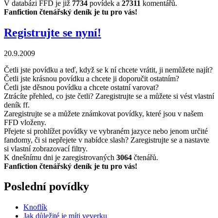
V databázi FFD je již
7734
povídek a
27311
komentářů.
Fanfiction čtenářský deník je tu pro vás!
Registrujte se nyní!
20.9.2009
Četli jste povídku a teď, když se k ní chcete vrátit, ji nemůžete najít?
Četli jste krásnou povídku a chcete ji doporučit ostatním?
Četli jste děsnou povídku a chcete ostatní varovat?
Ztrácíte přehled, co jste četli? Zaregistrujte se a můžete si vést vlastní
deník ff.
Zaregistrujte se a můžete známkovat povídky, které jsou v našem
FFD vloženy.
Přejete si prohlížet povídky ve vybraném jazyce nebo jenom určité
fandomy, či si nepřejete v nabídce slash? Zaregistrujte se a nastavte
si vlastní zobrazovací filtry.
K dnešnímu dni je zaregistrovaných
3064
čtenářů.
Fanfiction čtenářský deník je tu pro vás!
Poslední povídky
Knoflík
Jak důležité je míti veverku