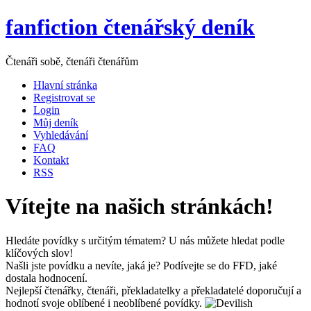
fanfiction čtenářský deník
Čtenáři sobě, čtenáři čtenářům
Hlavní stránka
Registrovat se
Login
Můj deník
Vyhledávání
FAQ
Kontakt
RSS
Vítejte na našich stránkách!
Hledáte povídky s určitým tématem? U nás můžete hledat podle
klíčových slov!
Našli jste povídku a nevíte, jaká je? Podívejte se do FFD, jaké
dostala hodnocení.
Nejlepší čtenářky, čtenáři, překladatelky a překladatelé doporučují a
hodnotí svoje oblíbené i neoblíbené povídky.