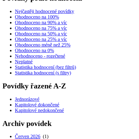
Nejčastěji hodnocené povídky
Ohodnoceno na 100%
Ohodnoceno na 90% a víc
Ohodnoceno na 75% a víc
Ohodnoceno na 50% a víc
Ohodnoceno na 25% a víc
Ohodnoceno méně než 25%
Ohodnoceno na 0%
Nehodnoceno - rozečtené
Neplatné
Statistika hodnocení (bez filtrů)
Statistika hodnocení (s filtry)
Povídky řazené A-Z
Jednorázové
Kapitolové dokončené
Kapitolové nedokončené
Archiv povídek
Červen 2026
(1)