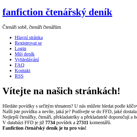
fanfiction čtenářský deník
Čtenáři sobě, čtenáři čtenářům
Hlavní stránka
Registrovat se
Login
Můj deník
Vyhledávání
FAQ
Kontakt
RSS
Vítejte na našich stránkách!
Hledáte povídky s určitým tématem? U nás můžete hledat podle klíčo
Našli jste povídku a nevíte, jaká je? Podívejte se do FFD, jaké dostal
Nejlepší čtenářky, čtenáři, překladatelky a překladatelé doporučují a
V databázi FFD je již
7734
povídek a
27311
komentářů.
Fanfiction čtenářský deník je tu pro vás!