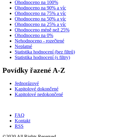
Ohodnoceno na 100%
Ohodnoceno na 90% a víc
Ohodnoceno na 75% a víc
Ohodnoceno na 50% a víc
Ohodnoceno na 25% a víc
Ohodnoceno méně než 25%
Ohodnoceno na 0%
Nehodnoceno - rozečtené
Neplatné
Statistika hodnocení (bez filtrů)
Statistika hodnocení (s filtry)
Povídky řazené A-Z
Jednorázové
Kapitolové dokončené
Kapitolové nedokončené
FAQ
Kontakt
RSS
©2020 All Rights Reserved.