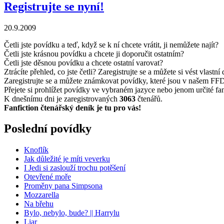
Registrujte se nyní!
20.9.2009
Četli jste povídku a teď, když se k ní chcete vrátit, ji nemůžete najít?
Četli jste krásnou povídku a chcete ji doporučit ostatním?
Četli jste děsnou povídku a chcete ostatní varovat?
Ztrácíte přehled, co jste četli? Zaregistrujte se a můžete si vést vlastní 
Zaregistrujte se a můžete známkovat povídky, které jsou v našem FF
Přejete si prohlížet povídky ve vybraném jazyce nebo jenom určité fando
K dnešnímu dni je zaregistrovaných
3063
čtenářů.
Fanfiction čtenářský deník je tu pro vás!
Poslední povídky
Knoflík
Jak důležité je míti veverku
I Jedi si zaslouží trochu potěšení
Otevřené moře
Proměny pana Simpsona
Mozzarella
Na břehu
Bylo, nebylo, bude? || Harrylu
Liar