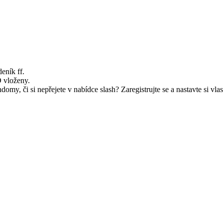
deník ff.
D vloženy.
my, či si nepřejete v nabídce slash? Zaregistrujte se a nastavte si vlast