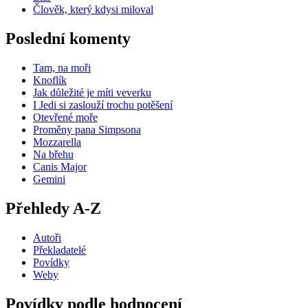
Člověk, který kdysi miloval
Poslední komenty
Tam, na moři
Knoflík
Jak důležité je míti veverku
I Jedi si zaslouží trochu potěšení
Otevřené moře
Proměny pana Simpsona
Mozzarella
Na břehu
Canis Major
Gemini
Přehledy A-Z
Autoři
Překladatelé
Povídky
Weby
Povídky podle hodnocení