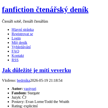
fanfiction čtenářský deník
Čtenáři sobě, čtenáři čtenářům
Hlavní stránka
Registrovat se
Login
Můj deník
Vyhledávání
FAQ
Kontakt
RSS
Jak důležité je míti veverku
Vloženo:
bedrníka
2026-05-19 21:18:54
Autor:
yaoiyuri
Fandom:
Stargate
Jazyk: ČJ
Postavy: Evan Lorne/Todd the Wraith
Rating: explicitní