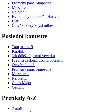
Proměny pana Simpsona
Mozzarella
Na břehu
Bylo, nebylo, bude? || Harrylu
Liar
Člověk, který kdysi miloval
Poslední komenty
Tam, na moři
Knoflík
Jak důležité je míti veverku
I Jedi si zaslouží trochu potěšení
Otevřené moře
Proměny pana Simpsona
Mozzarella
Na břehu
Canis Major
Gemini
Přehledy A-Z
Autoři