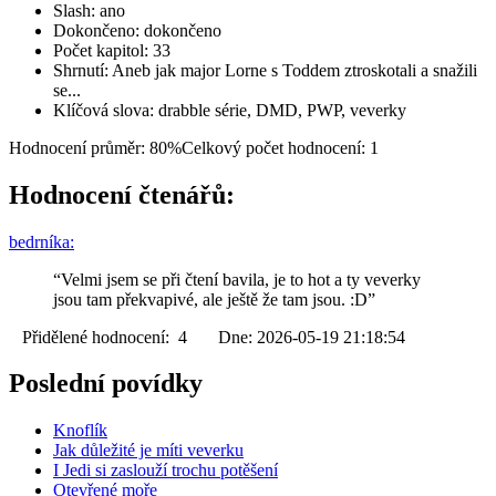
Slash: ano
Dokončeno: dokončeno
Počet kapitol: 33
Shrnutí: Aneb jak major Lorne s Toddem ztroskotali a snažili
se...
Klíčová slova: drabble série, DMD, PWP, veverky
Hodnocení průměr: 80%
Celkový počet hodnocení: 1
Hodnocení čtenářů:
bedrníka:
“Velmi jsem se při čtení bavila, je to hot a ty veverky
jsou tam překvapivé, ale ještě že tam jsou. :D”
Přidělené hodnocení: 4 Dne: 2026-05-19 21:18:54
Poslední povídky
Knoflík
Jak důležité je míti veverku
I Jedi si zaslouží trochu potěšení
Otevřené moře