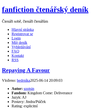
fanfiction čtenářský deník
Čtenáři sobě, čtenáři čtenářům
Hlavní stránka
Registrovat se
Login
Můj deník
Vyhledávání
FAQ
Kontakt
RSS
Repaying A Favour
Vloženo:
bedrníka
2025-06-14 20:09:03
Autor:
sootsin
Fandom:
Kingdom Come: Deliverance
Jazyk: AJ
Postavy: Jindra/Ptáček
Rating: explicitní