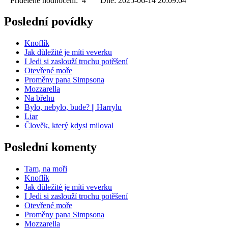
Přidělené hodnocení: 4 Dne: 2025-06-14 20:09:04
Poslední povídky
Knoflík
Jak důležité je míti veverku
I Jedi si zaslouží trochu potěšení
Otevřené moře
Proměny pana Simpsona
Mozzarella
Na břehu
Bylo, nebylo, bude? || Harrylu
Liar
Člověk, který kdysi miloval
Poslední komenty
Tam, na moři
Knoflík
Jak důležité je míti veverku
I Jedi si zaslouží trochu potěšení
Otevřené moře
Proměny pana Simpsona
Mozzarella