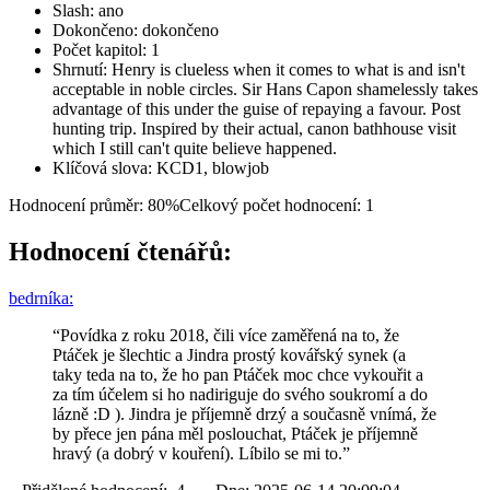
Slash: ano
Dokončeno: dokončeno
Počet kapitol: 1
Shrnutí: Henry is clueless when it comes to what is and isn't
acceptable in noble circles. Sir Hans Capon shamelessly takes
advantage of this under the guise of repaying a favour. Post
hunting trip. Inspired by their actual, canon bathhouse visit
which I still can't quite believe happened.
Klíčová slova: KCD1, blowjob
Hodnocení průměr: 80%
Celkový počet hodnocení: 1
Hodnocení čtenářů:
bedrníka:
“Povídka z roku 2018, čili více zaměřená na to, že
Ptáček je šlechtic a Jindra prostý kovářský synek (a
taky teda na to, že ho pan Ptáček moc chce vykouřit a
za tím účelem si ho nadiriguje do svého soukromí a do
lázně :D ). Jindra je příjemně drzý a současně vnímá, že
by přece jen pána měl poslouchat, Ptáček je příjemně
hravý (a dobrý v kouření). Líbilo se mi to.”