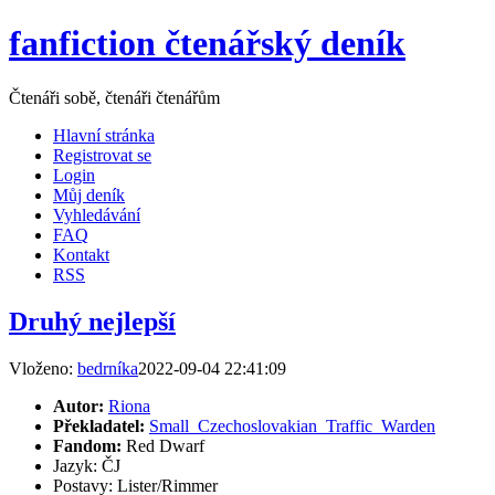
fanfiction čtenářský deník
Čtenáři sobě, čtenáři čtenářům
Hlavní stránka
Registrovat se
Login
Můj deník
Vyhledávání
FAQ
Kontakt
RSS
Druhý nejlepší
Vloženo:
bedrníka
2022-09-04 22:41:09
Autor:
Riona
Překladatel:
Small_Czechoslovakian_Traffic_Warden
Fandom:
Red Dwarf
Jazyk: ČJ
Postavy: Lister/Rimmer