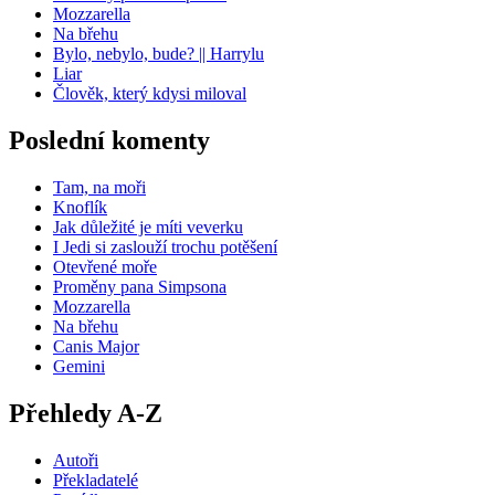
Mozzarella
Na břehu
Bylo, nebylo, bude? || Harrylu
Liar
Člověk, který kdysi miloval
Poslední komenty
Tam, na moři
Knoflík
Jak důležité je míti veverku
I Jedi si zaslouží trochu potěšení
Otevřené moře
Proměny pana Simpsona
Mozzarella
Na břehu
Canis Major
Gemini
Přehledy A-Z
Autoři
Překladatelé