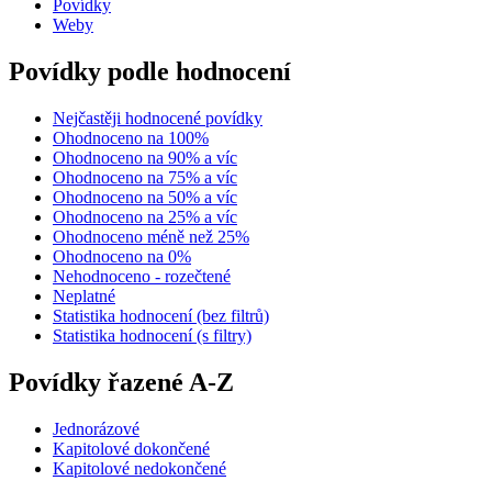
Povídky
Weby
Povídky podle hodnocení
Nejčastěji hodnocené povídky
Ohodnoceno na 100%
Ohodnoceno na 90% a víc
Ohodnoceno na 75% a víc
Ohodnoceno na 50% a víc
Ohodnoceno na 25% a víc
Ohodnoceno méně než 25%
Ohodnoceno na 0%
Nehodnoceno - rozečtené
Neplatné
Statistika hodnocení (bez filtrů)
Statistika hodnocení (s filtry)
Povídky řazené A-Z
Jednorázové
Kapitolové dokončené
Kapitolové nedokončené