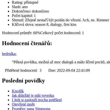
Rating: přístupné
Slash: ano
Dokončeno: dokončeno
Počet kapitol: 1
Shrnutí: Zřejmě nestačí být poslán do vězení. Ach, ne. Rimmer 
Klíčová slova: season 8, dialogy, first kiss
Hodnocení průměr: 60%
Celkový počet hodnocení: 1
Hodnocení čtenářů:
bedrníka:
“Pěkná povídka, možná až moc dialogů a málo líčení pocitů, al
Přidělené hodnocení: 3 Dne: 2022-09-04 22:41:09
Poslední povídky
Knoflík
Jak důležité je míti veverku
I Jedi si zaslouží trochu potěšení
Otevřené moře
Proměny pana Simpsona