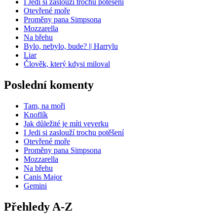
I Jedi si zaslouží trochu potěšení
Otevřené moře
Proměny pana Simpsona
Mozzarella
Na břehu
Bylo, nebylo, bude? || Harrylu
Liar
Člověk, který kdysi miloval
Poslední komenty
Tam, na moři
Knoflík
Jak důležité je míti veverku
I Jedi si zaslouží trochu potěšení
Otevřené moře
Proměny pana Simpsona
Mozzarella
Na břehu
Canis Major
Gemini
Přehledy A-Z