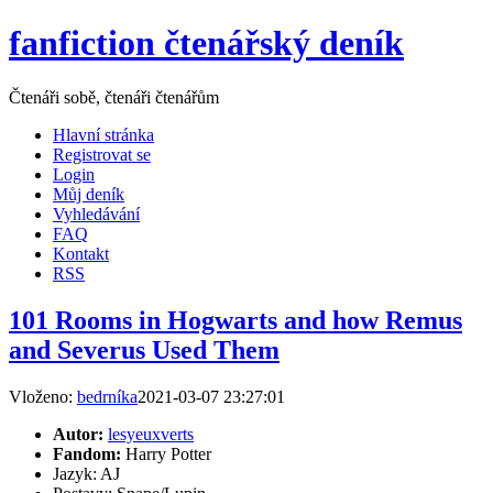
fanfiction čtenářský deník
Čtenáři sobě, čtenáři čtenářům
Hlavní stránka
Registrovat se
Login
Můj deník
Vyhledávání
FAQ
Kontakt
RSS
101 Rooms in Hogwarts and how Remus
and Severus Used Them
Vloženo:
bedrníka
2021-03-07 23:27:01
Autor:
lesyeuxverts
Fandom:
Harry Potter
Jazyk: AJ