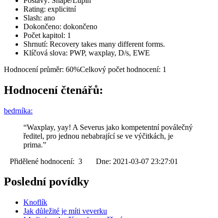
Postavy: Snape/Lupin
Rating: explicitní
Slash: ano
Dokončeno: dokončeno
Počet kapitol: 1
Shrnutí: Recovery takes many different forms.
Klíčová slova: PWP, waxplay, D/s, EWE
Hodnocení průměr: 60%
Celkový počet hodnocení: 1
Hodnocení čtenářů:
bedrníka:
“Waxplay, yay! A Severus jako kompetentní poválečný
ředitel, pro jednou nebabrající se ve výčitkách, je
prima.”
Přidělené hodnocení: 3 Dne: 2021-03-07 23:27:01
Poslední povídky
Knoflík
Jak důležité je míti veverku