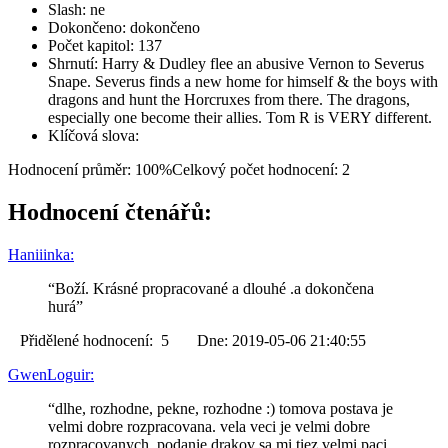
Slash: ne
Dokončeno: dokončeno
Počet kapitol: 137
Shrnutí: Harry & Dudley flee an abusive Vernon to Severus
Snape. Severus finds a new home for himself & the boys with
dragons and hunt the Horcruxes from there. The dragons,
especially one become their allies. Tom R is VERY different.
Klíčová slova:
Hodnocení průměr: 100%
Celkový počet hodnocení: 2
Hodnocení čtenářů:
Haniiinka:
“Boží. Krásné propracované a dlouhé .a dokončena
hurá”
Přidělené hodnocení: 5 Dne: 2019-05-06 21:40:55
GwenLoguir:
“dlhe, rozhodne, pekne, rozhodne :) tomova postava je
velmi dobre rozpracovana. vela veci je velmi dobre
rozpracovanych. podanie drakov sa mi tiez velmi paci.