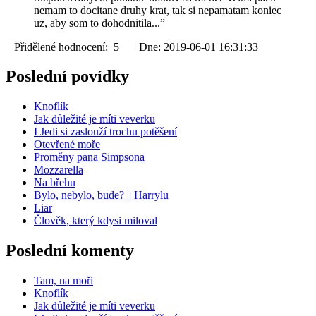
nemam to docitane druhy krat, tak si nepamatam koniec
uz, aby som to dohodnitila...”
Přidělené hodnocení: 5 Dne: 2019-06-01 16:31:33
Poslední povídky
Knoflík
Jak důležité je míti veverku
I Jedi si zaslouží trochu potěšení
Otevřené moře
Proměny pana Simpsona
Mozzarella
Na břehu
Bylo, nebylo, bude? || Harrylu
Liar
Člověk, který kdysi miloval
Poslední komenty
Tam, na moři
Knoflík
Jak důležité je míti veverku