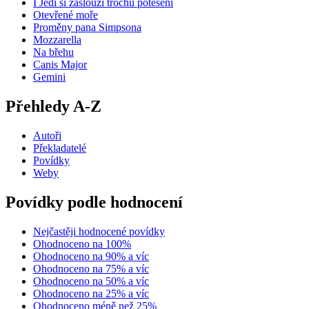
I Jedi si zaslouží trochu potěšení
Otevřené moře
Proměny pana Simpsona
Mozzarella
Na břehu
Canis Major
Gemini
Přehledy A-Z
Autoři
Překladatelé
Povídky
Weby
Povídky podle hodnocení
Nejčastěji hodnocené povídky
Ohodnoceno na 100%
Ohodnoceno na 90% a víc
Ohodnoceno na 75% a víc
Ohodnoceno na 50% a víc
Ohodnoceno na 25% a víc
Ohodnoceno méně než 25%