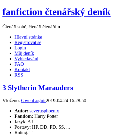
fanfiction čtenářský deník
Čtenáři sobě, čtenáři čtenářům
Hlavní stránka
Registrovat se
Login
Můj deník
Vyhledávání
FAQ
Kontakt
RSS
3 Slytherin Marauders
Vloženo:
GwenLoguir
2019-04-24 16:28:50
Autor:
severusphoenix
Fandom:
Harry Potter
Jazyk: AJ
Postavy: HP, DD, PD, SS, ...
Rating: T