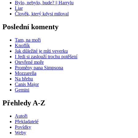
Bylo, nebylo, bude? || Harrylu
Liar
Člověk, který kdysi miloval
Poslední komenty
Tam, na moři
Knoflík
Jak důležité je míti veverku
I Jedi si zaslouží trochu potěšení
Otevřené moře
Proměny pana Simpsona
Mozzarella
Na břehu
Canis Major
Gemini
Přehledy A-Z
Autoři
Překladatelé
Povídky
Weby