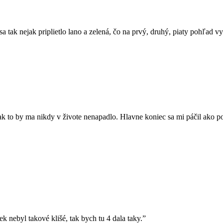
sa tak nejak priplietlo lano a zelená, čo na prvý, druhý, piaty pohľad 
 tak to by ma nikdy v živote nenapadlo. Hlavne koniec sa mi páčil ako p
k nebyl takové klišé, tak bych tu 4 dala taky.”