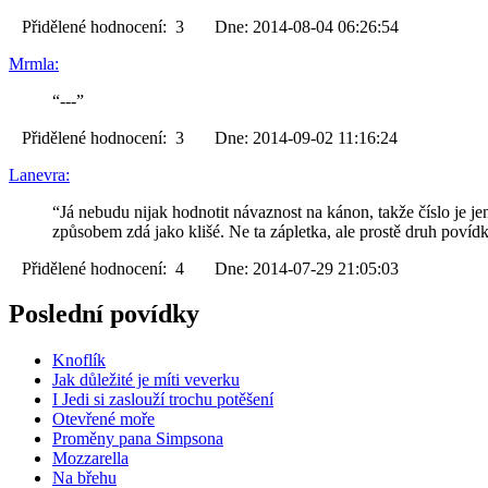
Přidělené hodnocení: 3 Dne: 2014-08-04 06:26:54
Mrmla:
“---”
Přidělené hodnocení: 3 Dne: 2014-09-02 11:16:24
Lanevra:
“Já nebudu nijak hodnotit návaznost na kánon, takže číslo je je
způsobem zdá jako klišé. Ne ta zápletka, ale prostě druh povídk
Přidělené hodnocení: 4 Dne: 2014-07-29 21:05:03
Poslední povídky
Knoflík
Jak důležité je míti veverku
I Jedi si zaslouží trochu potěšení
Otevřené moře
Proměny pana Simpsona
Mozzarella
Na břehu