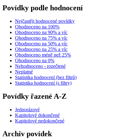
Povídky podle hodnocení
Nejčastěji hodnocené povídky
Ohodnoceno na 100%
Ohodnoceno na 90% a víc
Ohodnoceno na 75% a víc
Ohodnoceno na 50% a víc
Ohodnoceno na 25% a víc
Ohodnoceno méně než 25%
Ohodnoceno na 0%
Nehodnoceno - rozečtené
Neplatné
Statistika hodnocení (bez filtrů)
Statistika hodnocení (s filtry)
Povídky řazené A-Z
Jednorázové
Kapitolové dokončené
Kapitolové nedokončené
Archiv povídek