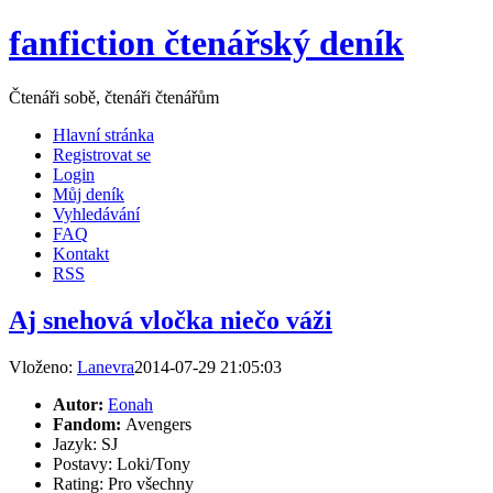
fanfiction čtenářský deník
Čtenáři sobě, čtenáři čtenářům
Hlavní stránka
Registrovat se
Login
Můj deník
Vyhledávání
FAQ
Kontakt
RSS
Aj snehová vločka niečo váži
Vloženo:
Lanevra
2014-07-29 21:05:03
Autor:
Eonah
Fandom:
Avengers
Jazyk: SJ
Postavy: Loki/Tony
Rating: Pro všechny