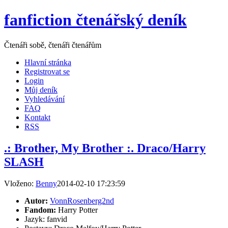
fanfiction čtenářský deník
Čtenáři sobě, čtenáři čtenářům
Hlavní stránka
Registrovat se
Login
Můj deník
Vyhledávání
FAQ
Kontakt
RSS
.: Brother, My Brother :. Draco/Harry
SLASH
Vloženo:
Benny
2014-02-10 17:23:59
Autor:
VonnRosenberg2nd
Fandom:
Harry Potter
Jazyk: fanvid