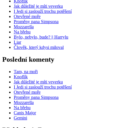
Knoflík
Jak důležité je míti veverku
I Jedi si zaslouží trochu potěšení
Otevřené moře
Proměny pana Simpsona
Mozzarella
Na břehu
Bylo, nebylo, bude? || Harrylu
Liar
Člověk, který kdysi miloval
Poslední komenty
Tam, na moři
Knoflík
Jak důležité je míti veverku
I Jedi si zaslouží trochu potěšení
Otevřené moře
Proměny pana Simpsona
Mozzarella
Na břehu
Canis Major
Gemini