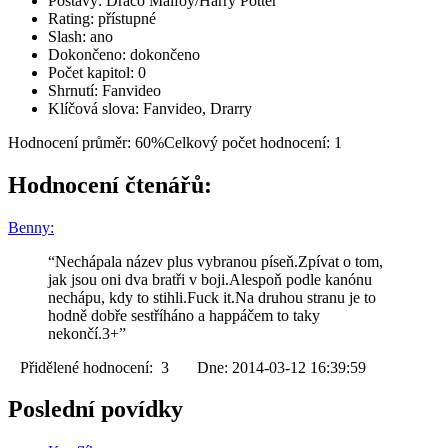
Postavy: Draco Malfoy/Harry Potter
Rating: přístupné
Slash: ano
Dokončeno: dokončeno
Počet kapitol: 0
Shrnutí: Fanvideo
Klíčová slova: Fanvideo, Drarry
Hodnocení průměr: 60%
Celkový počet hodnocení: 1
Hodnocení čtenářů:
Benny:
“Nechápala název plus vybranou píseň.Zpívat o tom,
jak jsou oni dva bratři v boji.Alespoň podle kanónu
nechápu, kdy to stihli.Fuck it.Na druhou stranu je to
hodně dobře sestříháno a happáčem to taky
nekončí.3+”
Přidělené hodnocení: 3 Dne: 2014-03-12 16:39:59
Poslední povídky