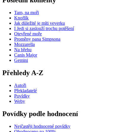
Poslední komenty
Tam, na moři
Knoflík
Jak důležité je míti veverku
I Jedi si zaslouží trochu potěšení
Otevřené moře
Proměny pana Simpsona
Mozzarella
Na břehu
Canis Major
Gemini
Přehledy A-Z
Autoři
Překladatelé
Povídky
Weby
Povídky podle hodnocení
Nejčastěji hodnocené povídky
Ohodnoceno na 100%