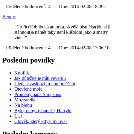
Přidělené hodnocení: 4 Dne: 2014-02-08 18:39:11
Benny:
“Co říct?Oblíbená autorka, skvělá písnička(jdu si ji
stáhnout)a námět taky není klišoidní jako u snarry
videí.”
Přidělené hodnocení: 4 Dne: 2014-02-08 13:06:10
Poslední povídky
Knoflík
Jak důležité je míti veverku
I Jedi si zaslouží trochu potěšení
Otevřené moře
Proměny pana Simpsona
Mozzarella
Na břehu
Bylo, nebylo, bude? || Harrylu
Liar
Člověk, který kdysi miloval