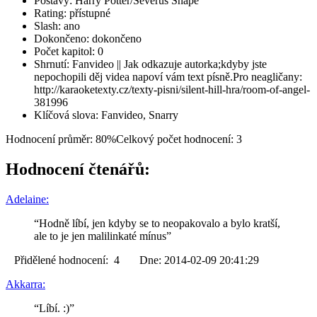
Postavy: Harry Potter/Severus Snape
Rating: přístupné
Slash: ano
Dokončeno: dokončeno
Počet kapitol: 0
Shrnutí: Fanvideo || Jak odkazuje autorka;kdyby jste
nepochopili děj videa napoví vám text písně.Pro neagličany:
http://karaoketexty.cz/texty-pisni/silent-hill-hra/room-of-angel-
381996
Klíčová slova: Fanvideo, Snarry
Hodnocení průměr: 80%
Celkový počet hodnocení: 3
Hodnocení čtenářů:
Adelaine:
“Hodně líbí, jen kdyby se to neopakovalo a bylo kratší,
ale to je jen malilinkaté mínus”
Přidělené hodnocení: 4 Dne: 2014-02-09 20:41:29
Akkarra:
“Líbí. :)”