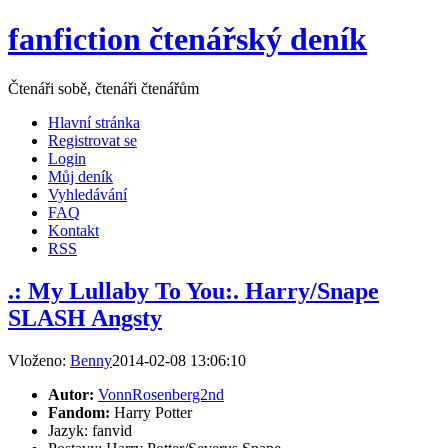
fanfiction čtenářský deník
Čtenáři sobě, čtenáři čtenářům
Hlavní stránka
Registrovat se
Login
Můj deník
Vyhledávání
FAQ
Kontakt
RSS
.: My Lullaby To You:. Harry/Snape
SLASH Angsty
Vloženo:
Benny
2014-02-08 13:06:10
Autor:
VonnRosenberg2nd
Fandom:
Harry Potter
Jazyk: fanvid