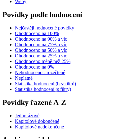
Weby
Povídky podle hodnocení
Nejčastěji hodnocené povídky
Ohodnoceno na 100%
Ohodnoceno na 90% a víc
Ohodnoceno na 75% a víc
Ohodnoceno na 50% a víc
Ohodnoceno na 25% a víc
Ohodnoceno méně než 25%
Ohodnoceno na 0%
Nehodnoceno - rozečtené
Neplatné
Statistika hodnocení (bez filtrů)
Statistika hodnocení (s filtry)
Povídky řazené A-Z
Jednorázové
Kapitolové dokončené
Kapitolové nedokončené