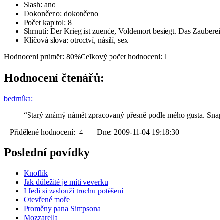
Slash: ano
Dokončeno: dokončeno
Počet kapitol: 8
Shrnutí: Der Krieg ist zuende, Voldemort besiegt. Das Zaubere
Klíčová slova: otroctví, násilí, sex
Hodnocení průměr: 80%
Celkový počet hodnocení: 1
Hodnocení čtenářů:
bedrníka:
“Starý známý námět zpracovaný přesně podle mého gusta. Snape
Přidělené hodnocení: 4 Dne: 2009-11-04 19:18:30
Poslední povídky
Knoflík
Jak důležité je míti veverku
I Jedi si zaslouží trochu potěšení
Otevřené moře
Proměny pana Simpsona
Mozzarella