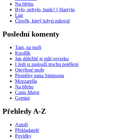
Na břehu
Bylo, nebylo, bude? || Harrylu
Liar
Člověk, který kdysi miloval
Poslední komenty
Tam, na moři
Knoflík
Jak důležité je míti veverku
I Jedi si zaslouží trochu potěšení
Otevřené moře
Proměny pana Simpsona
Mozzarella
Na břehu
Canis Major
Gemini
Přehledy A-Z
Autoři
Překladatelé
Povídky