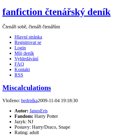
fanfiction čtenářský deník
Čtenáři sobě, čtenáři čtenářům
Hlavní stránka
Registrovat se
Login
Můj deník
Vyhledávání
FAQ
Kontakt
RSS
Miscalculations
Vloženo:
bedrníka
2009-11-04 19:18:30
Autor:
JanusEris
Fandom:
Harry Potter
Jazyk: NJ
Postavy: Harry/Draco, Snape
Rating: adult