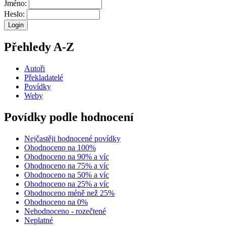
Jméno:
Heslo:
Přehledy A-Z
Autoři
Překladatelé
Povídky
Weby
Povídky podle hodnocení
Nejčastěji hodnocené povídky
Ohodnoceno na 100%
Ohodnoceno na 90% a víc
Ohodnoceno na 75% a víc
Ohodnoceno na 50% a víc
Ohodnoceno na 25% a víc
Ohodnoceno méně než 25%
Ohodnoceno na 0%
Nehodnoceno - rozečtené
Neplatné