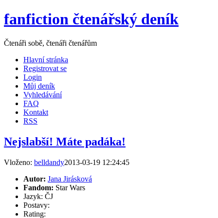
fanfiction čtenářský deník
Čtenáři sobě, čtenáři čtenářům
Hlavní stránka
Registrovat se
Login
Můj deník
Vyhledávání
FAQ
Kontakt
RSS
Nejslabší! Máte padáka!
Vloženo:
belldandy
2013-03-19 12:24:45
Autor:
Jana Jirásková
Fandom:
Star Wars
Jazyk: ČJ
Postavy:
Rating: