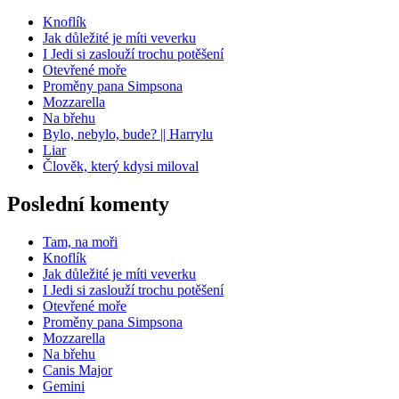
Knoflík
Jak důležité je míti veverku
I Jedi si zaslouží trochu potěšení
Otevřené moře
Proměny pana Simpsona
Mozzarella
Na břehu
Bylo, nebylo, bude? || Harrylu
Liar
Člověk, který kdysi miloval
Poslední komenty
Tam, na moři
Knoflík
Jak důležité je míti veverku
I Jedi si zaslouží trochu potěšení
Otevřené moře
Proměny pana Simpsona
Mozzarella
Na břehu
Canis Major
Gemini