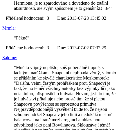
Hermiona, je to zparodováno a dovedeno do totální
absurdnosti, ale svým způsobem je to geniální:D. 3/4”
Přidělené hodnocení: 3 Dne: 2013-07-28 13:45:02
Mrmla:
“Pěkné”
Přidělené hodnocení: 3 Dne: 2013-07-02 07:32:29
Salome:
“Mně to vtipný nepřišlo, spíš pubertálně trapné, s
lacinými narážkami. Snape mi nepřipadá věrný, v tomto
se přikláním ke skvělé charakteristice Mozkomorek:
"Dalším, velmi častým prohřeškem proti Snapeovi je
fakt, že ho téměř všechny autorky bez výjimky líčí jako
netaktního, přisprostlého hulváta. Nevím, je-li to tím, že
je hulvátství přitahuje nebo prostě tím, že si pletou
Snapeovu povýšenost se sprostotou primitiva.
Nejpravděpodobnější vysvětlení bude to, že nejsou
schopny udržet Snapea v jeho linii a nedokáží mistrně
balancovat na hraně mezi arogancí a uhlazenou
zdvořilostí jako paní Rowlingová. Sklouzávají téměř