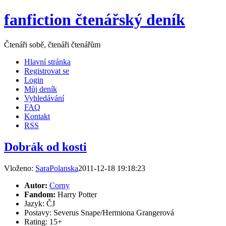
fanfiction čtenářský deník
Čtenáři sobě, čtenáři čtenářům
Hlavní stránka
Registrovat se
Login
Můj deník
Vyhledávání
FAQ
Kontakt
RSS
Dobrák od kosti
Vloženo:
SaraPolanska
2011-12-18 19:18:23
Autor:
Corny
Fandom:
Harry Potter
Jazyk: ČJ
Postavy: Severus Snape/Hermiona Grangerová
Rating: 15+