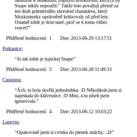
okamžitě k netaktním, trapným invektivům, kterých by
Snape nikdy nepoužil." Takže toto považuji přesně za
ten druh primitivního zkreslení charakteru, který
Mozkomorky oprávněně kritizovaly už před lety.
Ostatně tohle je dost staré, proč se k tomu vůbec
vracet?”
Přidělené hodnocení: 1 Dne: 2013-06-29 13:17:51
Potkanice:
“Jo tak tohle je typickej Snape”
Přidělené hodnocení: 5 Dne: 2013-06-28 11:49:33
Casiopea:
“Ách, to byla skvělá jednohubka. :D Několikrát jsem si
naprskala do klávesnice. :D Mno, a tu píseň jsem
ignorovala.”
Přidělené hodnocení: 4 Dne: 2013-06-12 10:03:22
Lanevra:
“Opakovaně jsem si cvrnka do plenek smíchy. :-D”