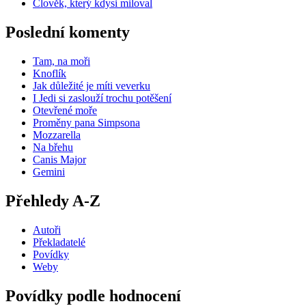
Člověk, který kdysi miloval
Poslední komenty
Tam, na moři
Knoflík
Jak důležité je míti veverku
I Jedi si zaslouží trochu potěšení
Otevřené moře
Proměny pana Simpsona
Mozzarella
Na břehu
Canis Major
Gemini
Přehledy A-Z
Autoři
Překladatelé
Povídky
Weby
Povídky podle hodnocení