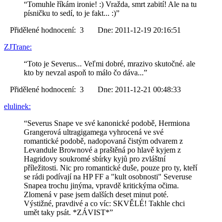
“Tomuhle říkám ironie! :) Vražda, smrt zabití! Ale na tu
písničku to sedí, to je fakt... :)”
Přidělené hodnocení: 3 Dne: 2011-12-19 20:16:51
ZJTrane:
“Toto je Severus... Veľmi dobré, mrazivo skutočné. ale
kto by nevzal aspoň to málo čo dáva...”
Přidělené hodnocení: 3 Dne: 2011-12-21 00:48:33
elulinek:
“Severus Snape ve své kanonické podobě, Hermiona
Grangerová ultragigamega vyhrocená ve své
romantické podobě, nadopovaná čistým odvarem z
Levandule Brownové a praštěná po hlavě kyjem z
Hagridovy soukromé sbírky kyjů pro zvláštní
příležitosti. Nic pro romantické duše, pouze pro ty, kteří
se rádi podívají na HP FF a "kult osobnosti" Severuse
Snapea trochu jinýma, vpravdě kritickýma očima.
Zlomená v pase jsem dalších deset minut poté.
Výstižné, pravdivé a co víc: SKVĚLÉ! Takhle chci
umět taky psát. *ZÁVIST*”