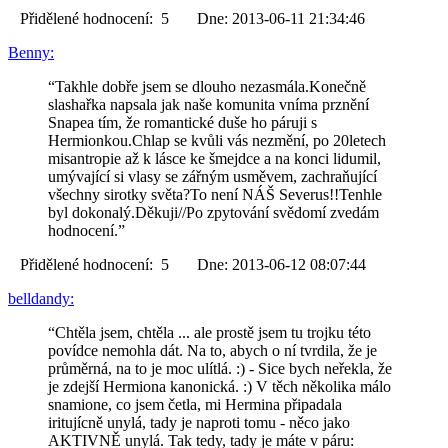
Přidělené hodnocení: 5 Dne: 2013-06-11 21:34:46
Benny:
“Takhle dobře jsem se dlouho nezasmála.Konečně
slashařka napsala jak naše komunita vníma prznění
Snapea tím, že romantické duše ho páruji s
Hermionkou.Chlap se kvůli vás nezmění, po 20letech
misantropie až k lásce ke šmejdce a na konci lidumil,
umývající si vlasy se zářným usměvem, zachraňující
všechny sirotky světa?To není NÁŠ Severus!!Tenhle
byl dokonalý.Děkuji//Po zpytování svědomí zvedám
hodnocení.”
Přidělené hodnocení: 5 Dne: 2013-06-12 08:07:44
belldandy:
“Chtěla jsem, chtěla ... ale prostě jsem tu trojku této
povídce nemohla dát. Na to, abych o ní tvrdila, že je
průměrná, na to je moc ulítlá. :) - Sice bych neřekla, že
je zdejší Hermiona kanonická. :) V těch několika málo
snamione, co jsem četla, mi Hermina připadala
iritujícně unylá, tady je naproti tomu - něco jako
AKTIVNĚ unylá. Tak tedy, tady je máte v páru: