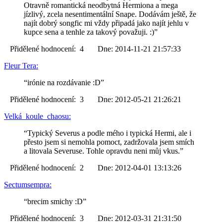
Otravně romantická neodbytná Hermiona a mega
jízlivý, zcela nesentimentální Snape. Dodávám ještě, že
najít dobrý songfic mi vždy připadá jako najít jehlu v
kupce sena a tenhle za takový považuji. :)”
Přidělené hodnocení: 4 Dne: 2014-11-21 21:57:33
Fleur Tera:
“irónie na rozdávanie :D”
Přidělené hodnocení: 3 Dne: 2012-05-21 21:26:21
Velká_koule_chaosu:
“Typický Severus a podle mého i typická Hermi, ale i
přesto jsem si nemohla pomoct, zadržovala jsem smích
a litovala Severuse. Tohle opravdu neni můj vkus.”
Přidělené hodnocení: 2 Dne: 2012-04-01 13:13:26
Sectumsempra:
“brecim smichy :D”
Přidělené hodnocení: 3 Dne: 2012-03-31 21:31:50