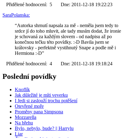
Přidělené hodnocení: 5 Dne: 2011-12-18 19:22:23
SaraPolanska:
“Autorka shrnutí napsala za mě - neměla jsem tedy to
srdce jí do toho mluvit, ale tady musím dodat, že ironie
je schovaná za každým slovem - od nadpisu až po
konečnou tečku této povídky. :-D Bavila jsem se
královsky - perfektně vystihnutý Snape a podle mě i
Hermiona :-D”
Přidělené hodnocení: 4 Dne: 2011-12-18 19:18:24
Poslední povídky
Knoflík
Jak důležité je míti veverku
I Jedi si zaslouží trochu potěšení
Otevřené moře
Proměny pana Simpsona
Mozzarella
Na břehu
Bylo, nebylo, bude? || Harrylu
Liar