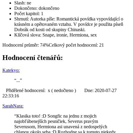
Slash: ne
Dokončeno: dokončeno
Počet kapitol: 1
Shrnutí: Autorka píše: Romantická povídka vypovídající o
krásném a opětovaném vztahu. V povídce je použita píseň
Dobrák od kosti od skupiny Chinaski.
Klíčová slova: Snape, ironie, Hermiona, sex
Hodnocení průměr: 74%
Celkový počet hodnocení: 21
Hodnocení čtenářů:
Katekyo:
“...”
Přidělené hodnocení: x ( nedočteno ) Dne: 2020-07-27
22:33:16
SarahNara:
“Klasika toto! :D Songfic na jednu z mojich
najobľúbenejších pesničiek, Severus pravým
Severusom, Hermiona asi unavená z nedospelých
chlapov okolo seba :D Rozhodne sa k tomuto niekedy