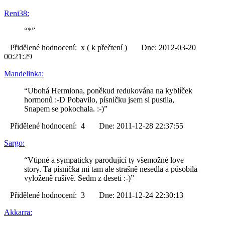
Reni38:
“*”
Přidělené hodnocení: x ( k přečtení ) Dne: 2012-03-20
00:21:29
Mandelinka:
“Ubohá Hermiona, poněkud redukována na kyblíček
hormonů :-D Pobavilo, písničku jsem si pustila,
Snapem se pokochala. :-)”
Přidělené hodnocení: 4 Dne: 2011-12-28 22:37:55
Sargo:
“Vtipné a sympaticky parodující ty všemožné love
story. Ta písnička mi tam ale strašně nesedla a působila
vyloženě rušivě. Sedm z deseti :-)”
Přidělené hodnocení: 3 Dne: 2011-12-24 22:30:13
Akkarra: