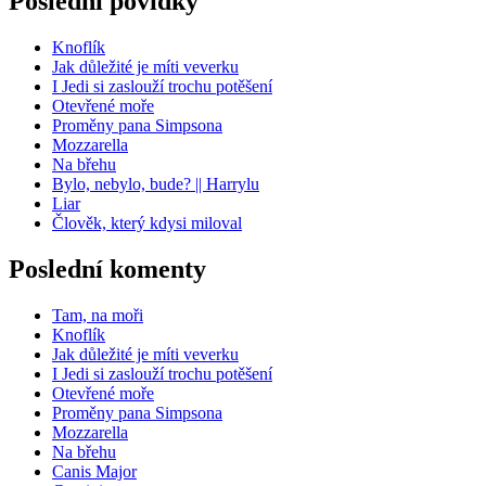
Poslední povídky
Knoflík
Jak důležité je míti veverku
I Jedi si zaslouží trochu potěšení
Otevřené moře
Proměny pana Simpsona
Mozzarella
Na břehu
Bylo, nebylo, bude? || Harrylu
Liar
Člověk, který kdysi miloval
Poslední komenty
Tam, na moři
Knoflík
Jak důležité je míti veverku
I Jedi si zaslouží trochu potěšení
Otevřené moře
Proměny pana Simpsona
Mozzarella
Na břehu
Canis Major