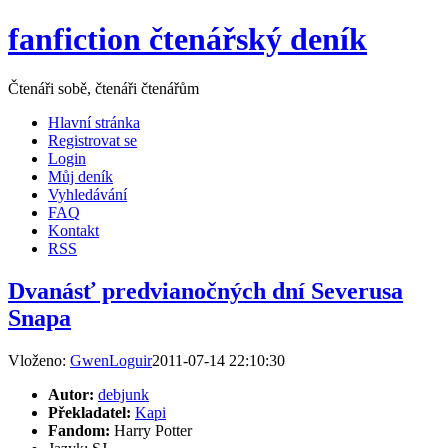
fanfiction čtenářský deník
Čtenáři sobě, čtenáři čtenářům
Hlavní stránka
Registrovat se
Login
Můj deník
Vyhledávání
FAQ
Kontakt
RSS
Dvanásť predvianočných dní Severusa
Snapa
Vloženo:
GwenLoguir
2011-07-14 22:10:30
Autor:
debjunk
Překladatel:
Kapi
Fandom:
Harry Potter