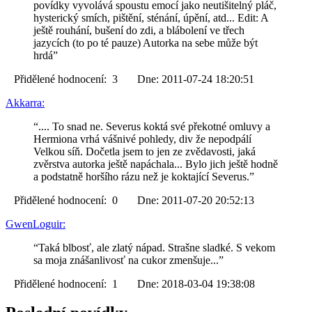
povídky vyvolává spoustu emocí jako neutišitelný pláč,
hysterický smích, pištění, sténání, úpění, atd... Edit: A
ještě rouhání, bušení do zdi, a blábolení ve třech
jazycích (to po té pauze) Autorka na sebe může být
hrdá”
Přidělené hodnocení: 3 Dne: 2011-07-24 18:20:51
Akkarra:
“.... To snad ne. Severus koktá své překotné omluvy a
Hermiona vrhá vášnivé pohledy, div že nepodpálí
Velkou síň. Dočetla jsem to jen ze zvědavosti, jaká
zvěrstva autorka ještě napáchala... Bylo jich ještě hodně
a podstatně horšího rázu než je koktající Severus.”
Přidělené hodnocení: 0 Dne: 2011-07-20 20:52:13
GwenLoguir:
“Taká blbosť, ale zlatý nápad. Strašne sladké. S vekom
sa moja znášanlivosť na cukor zmenšuje...”
Přidělené hodnocení: 1 Dne: 2018-03-04 19:38:08