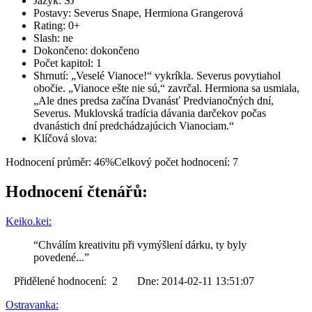
Jazyk: SJ
Postavy: Severus Snape, Hermiona Grangerová
Rating: 0+
Slash: ne
Dokončeno: dokončeno
Počet kapitol: 1
Shrnutí: „Veselé Vianoce!“ vykríkla. Severus povytiahol
obočie. „Vianoce ešte nie sú,“ zavrčal. Hermiona sa usmiala,
„Ale dnes predsa začína Dvanásť Predvianočných dní,
Severus. Muklovská tradícia dávania darčekov počas
dvanástich dní predchádzajúcich Vianociam.“
Klíčová slova:
Hodnocení průměr: 46%
Celkový počet hodnocení: 7
Hodnocení čtenářů:
Keiko.kei:
“Chválím kreativitu při vymýšlení dárku, ty byly
povedené...”
Přidělené hodnocení: 2 Dne: 2014-02-11 13:51:07
Ostravanka: