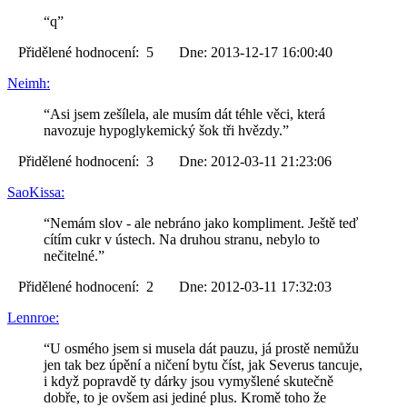
“q”
Přidělené hodnocení: 5 Dne: 2013-12-17 16:00:40
Neimh:
“Asi jsem zešílela, ale musím dát téhle věci, která
navozuje hypoglykemický šok tři hvězdy.”
Přidělené hodnocení: 3 Dne: 2012-03-11 21:23:06
SaoKissa:
“Nemám slov - ale nebráno jako kompliment. Ještě teď
cítím cukr v ústech. Na druhou stranu, nebylo to
nečitelné.”
Přidělené hodnocení: 2 Dne: 2012-03-11 17:32:03
Lennroe:
“U osmého jsem si musela dát pauzu, já prostě nemůžu
jen tak bez úpění a ničení bytu číst, jak Severus tancuje,
i když popravdě ty dárky jsou vymyšlené skutečně
dobře, to je ovšem asi jediné plus. Kromě toho že