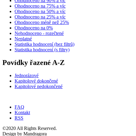
Ohodnoceno na 90% a víc
Ohodnoceno na 75% a víc
Ohodnoceno na 50% a víc
Ohodnoceno na 25% a víc
Ohodnoceno méně než 25%
Ohodnoceno na 0%
Nehodnoceno - rozečtené
Neplatné
Statistika hodnocení (bez filtrů)
Statistika hodnocení (s filtry)
Povídky řazené A-Z
Jednorázové
Kapitolové dokončené
Kapitolové nedokončené
FAQ
Kontakt
RSS
©2020 All Rights Reserved.
Design by Mandragora