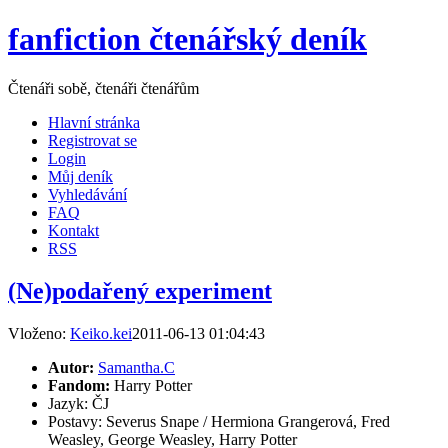
fanfiction čtenářský deník
Čtenáři sobě, čtenáři čtenářům
Hlavní stránka
Registrovat se
Login
Můj deník
Vyhledávání
FAQ
Kontakt
RSS
(Ne)podařený experiment
Vloženo:
Keiko.kei
2011-06-13 01:04:43
Autor:
Samantha.C
Fandom:
Harry Potter
Jazyk: ČJ
Postavy: Severus Snape / Hermiona Grangerová, Fred
Weasley, George Weasley, Harry Potter