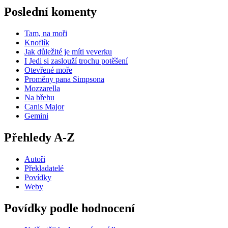
Poslední komenty
Tam, na moři
Knoflík
Jak důležité je míti veverku
I Jedi si zaslouží trochu potěšení
Otevřené moře
Proměny pana Simpsona
Mozzarella
Na břehu
Canis Major
Gemini
Přehledy A-Z
Autoři
Překladatelé
Povídky
Weby
Povídky podle hodnocení