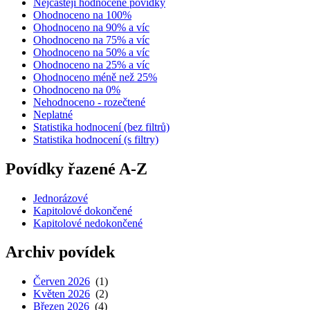
Nejčastěji hodnocené povídky
Ohodnoceno na 100%
Ohodnoceno na 90% a víc
Ohodnoceno na 75% a víc
Ohodnoceno na 50% a víc
Ohodnoceno na 25% a víc
Ohodnoceno méně než 25%
Ohodnoceno na 0%
Nehodnoceno - rozečtené
Neplatné
Statistika hodnocení (bez filtrů)
Statistika hodnocení (s filtry)
Povídky řazené A-Z
Jednorázové
Kapitolové dokončené
Kapitolové nedokončené
Archiv povídek
Červen 2026
(1)
Květen 2026
(2)
Březen 2026
(4)