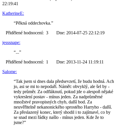
22:19:41
KatherineE:
“Pěkná oddechovka.”
Přidělené hodnocení: 3 Dne: 2014-07-25 22:12:19
jesssnape:
“...”
Přidělené hodnocení: 1 Dne: 2013-11-24 11:19:11
Salome:
“Tak jsem si dnes dala předsevzetí, že budu hodná. Ach
jo, asi se mi to nepodaří. Námět: obvyklý, ale šel by -
tedy průměr. Za odfláknutí, pokud jde o alespoň nějaké
vykreslení postav - mínus jeden. Za nadprůměrné
množstvé pravopisných chyb, další bod. Za
neuvěřitelně nekanonického sprostého Harryho - další.
Za přeslazený konec, který shodil i to zajímavé, co by
se snad mezi řádky našlo - mínus jeden. Kde že to
jsme?”