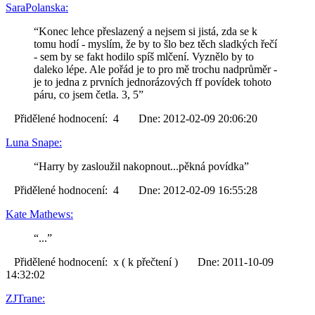
SaraPolanska:
“Konec lehce přeslazený a nejsem si jistá, zda se k
tomu hodí - myslím, že by to šlo bez těch sladkých řečí
- sem by se fakt hodilo spíš mlčení. Vyznělo by to
daleko lépe. Ale pořád je to pro mě trochu nadprůměr -
je to jedna z prvních jednorázových ff povídek tohoto
páru, co jsem četla. 3, 5”
Přidělené hodnocení: 4 Dne: 2012-02-09 20:06:20
Luna Snape:
“Harry by zasloužil nakopnout...pěkná povídka”
Přidělené hodnocení: 4 Dne: 2012-02-09 16:55:28
Kate Mathews:
“...”
Přidělené hodnocení: x ( k přečtení ) Dne: 2011-10-09
14:32:02
ZJTrane: