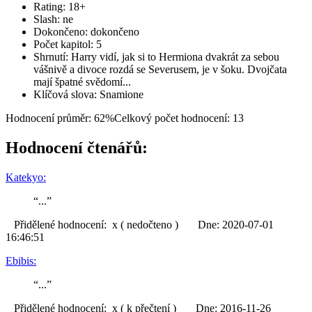
Rating: 18+
Slash: ne
Dokončeno: dokončeno
Počet kapitol: 5
Shrnutí: Harry vidí, jak si to Hermiona dvakrát za sebou
vášnivě a divoce rozdá se Severusem, je v šoku. Dvojčata
mají špatné svědomí...
Klíčová slova: Snamione
Hodnocení průměr: 62%
Celkový počet hodnocení: 13
Hodnocení čtenářů:
Katekyo:
“...”
Přidělené hodnocení: x ( nedočteno ) Dne: 2020-07-01
16:46:51
Ebibis:
“...”
Přidělené hodnocení: x ( k přečtení ) Dne: 2016-11-26