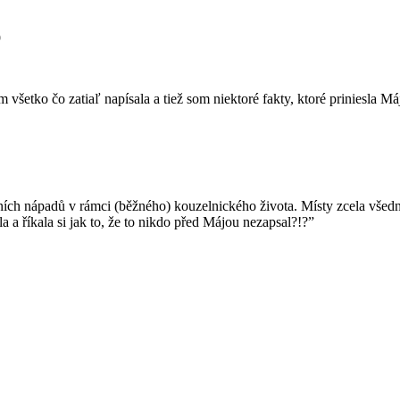
9
všetko čo zatiaľ napísala a tiež som niektoré fakty, ktoré priniesla Máj
álních nápadů v rámci (běžného) kouzelnického života. Místy zcela všed
la a říkala si jak to, že to nikdo před Májou nezapsal?!?”