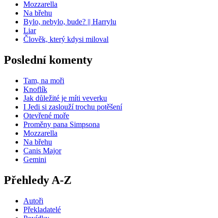
Mozzarella
Na břehu
Bylo, nebylo, bude? || Harrylu
Liar
Člověk, který kdysi miloval
Poslední komenty
Tam, na moři
Knoflík
Jak důležité je míti veverku
I Jedi si zaslouží trochu potěšení
Otevřené moře
Proměny pana Simpsona
Mozzarella
Na břehu
Canis Major
Gemini
Přehledy A-Z
Autoři
Překladatelé