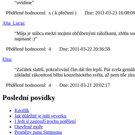
“uvidíme”
Přidělené hodnocení: x ( k přečtení ) Dne: 2011-03-23 16:08:0
Aha_Lucia:
“Mája je stálica medzi mojimi obľúbenými záložkami, zhltla som 
napísané :)”
Přidělené hodnocení: 4 Dne: 2011-03-22 20:36:58
Elza:
“Začátek slabší, pokračování čím dál tím lepší. Pár zcela geni
základní zákonitosti běhu kouzelnického světa, až jsem tiše zíra
Přidělené hodnocení: 4 Dne: 2011-03-21 20:02:17
Poslední povídky
Knoflík
Jak důležité je míti veverku
I Jedi si zaslouží trochu potěšení
Otevřené moře
Proměny pana Simpsona