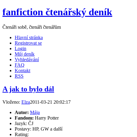
fanfiction čtenářský deník
Čtenáři sobě, čtenáři čtenářům
Hlavní stránka
Registrovat se
Login
Můj deník
Vyhledávání
FAQ
Kontakt
RSS
A jak to bylo dál
Vloženo:
Elza
2011-03-21 20:02:17
Autor:
Mája
Fandom:
Harry Potter
Jazyk: ČJ
Postavy: HP, GW a další
Rating: