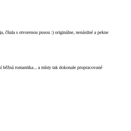
a, čítala s otvorenou pusou :) originálne, nenásilné a pekne
ní běžná romantika... a místy tak dokonale propracované