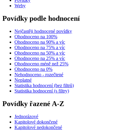
Povídky
Weby
Povídky podle hodnocení
Nejčastěji hodnocené povídky
Ohodnoceno na 100%
Ohodnoceno na 90% a víc
Ohodnoceno na 75% a víc
Ohodnoceno na 50% a víc
Ohodnoceno na 25% a víc
Ohodnoceno méně než 25%
Ohodnoceno na 0%
Nehodnoceno - rozečtené
Neplatné
Statistika hodnocení (bez filtrů)
Statistika hodnocení (s filtry)
Povídky řazené A-Z
Jednorázové
Kapitolové dokončené
Kapitolové nedokončené