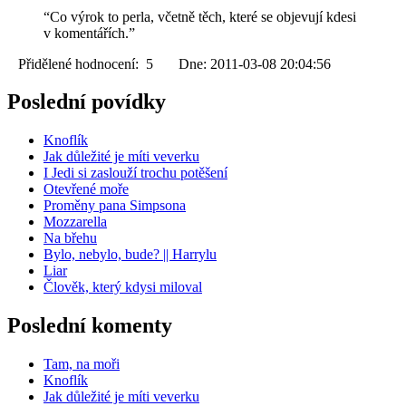
“Co výrok to perla, včetně těch, které se objevují kdesi
v komentářích.”
Přidělené hodnocení: 5 Dne: 2011-03-08 20:04:56
Poslední povídky
Knoflík
Jak důležité je míti veverku
I Jedi si zaslouží trochu potěšení
Otevřené moře
Proměny pana Simpsona
Mozzarella
Na břehu
Bylo, nebylo, bude? || Harrylu
Liar
Člověk, který kdysi miloval
Poslední komenty
Tam, na moři
Knoflík
Jak důležité je míti veverku