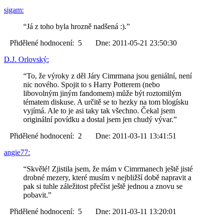
sigam:
“Já z toho byla hrozně nadšená :).”
Přidělené hodnocení: 5 Dne: 2011-05-21 23:50:30
D.J. Orlovský:
“To, že výroky z děl Járy Cimrmana jsou geniální, není
nic nového. Spojit to s Harry Potterem (nebo
libovolným jiným fandomem) může být roztomilým
tématem diskuse. A určitě se to hezky na tom blogísku
vyjímá. Ale to je asi taky tak všechno. Čekal jsem
originální povídku a dostal jsem jen chudý vývar.”
Přidělené hodnocení: 2 Dne: 2011-03-11 13:41:51
angie77:
“Skvělé! Zjistila jsem, že mám v Cimrmanech ještě jisté
drobné mezery, které musím v nejbližší době napravit a
pak si tuhle záležitost přečíst ještě jednou a znovu se
pobavit.”
Přidělené hodnocení: 5 Dne: 2011-03-11 13:20:01