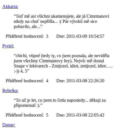
Akkarra:
“Teď mě asi všichni ukamenujete, ale já Cimrmanovi
nikdy na chuť nepřišla... :( Pár výroků mě sice
pobavilo, ale...”
Přidělené hodnocení: 3 Dne: 2011-03-09 16:54:57
Pyriel:
“chichi, vtipné (tedy ty, co jsem poznala, ale neviděla
jsem všechny Cimrmanovy hry). Nejvíc mě dostal
Snape v lektvarech - Zmijozel, idiot, zmijozel, idiot…..
:-)) 4, 5”
Přidělené hodnocení: 4 Dne: 2011-03-08 22:26:20
Rebelka:
“To už je let, co jsem to četla naposledy... děkuji za
připomenutí :).”
Přidělené hodnocení: 5 Dne: 2011-03-08 22:05:42
Danae: