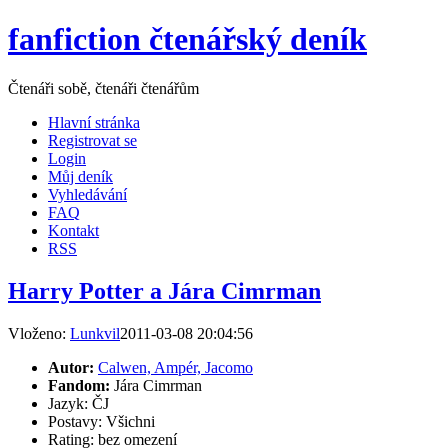
fanfiction čtenářský deník
Čtenáři sobě, čtenáři čtenářům
Hlavní stránka
Registrovat se
Login
Můj deník
Vyhledávání
FAQ
Kontakt
RSS
Harry Potter a Jára Cimrman
Vloženo:
Lunkvil
2011-03-08 20:04:56
Autor:
Calwen, Ampér, Jacomo
Fandom:
Jára Cimrman
Jazyk: ČJ
Postavy: Všichni
Rating: bez omezení