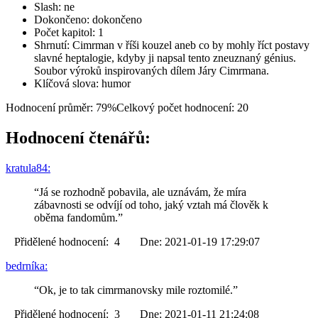
Slash: ne
Dokončeno: dokončeno
Počet kapitol: 1
Shrnutí: Cimrman v říši kouzel aneb co by mohly říct postavy
slavné heptalogie, kdyby ji napsal tento zneuznaný génius.
Soubor výroků inspirovaných dílem Járy Cimrmana.
Klíčová slova: humor
Hodnocení průměr: 79%
Celkový počet hodnocení: 20
Hodnocení čtenářů:
kratula84:
“Já se rozhodně pobavila, ale uznávám, že míra
zábavnosti se odvíjí od toho, jaký vztah má člověk k
oběma fandomům.”
Přidělené hodnocení: 4 Dne: 2021-01-19 17:29:07
bedrníka:
“Ok, je to tak cimrmanovsky mile roztomilé.”
Přidělené hodnocení: 3 Dne: 2021-01-11 21:24:08