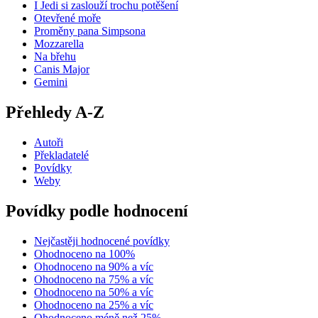
I Jedi si zaslouží trochu potěšení
Otevřené moře
Proměny pana Simpsona
Mozzarella
Na břehu
Canis Major
Gemini
Přehledy A-Z
Autoři
Překladatelé
Povídky
Weby
Povídky podle hodnocení
Nejčastěji hodnocené povídky
Ohodnoceno na 100%
Ohodnoceno na 90% a víc
Ohodnoceno na 75% a víc
Ohodnoceno na 50% a víc
Ohodnoceno na 25% a víc
Ohodnoceno méně než 25%