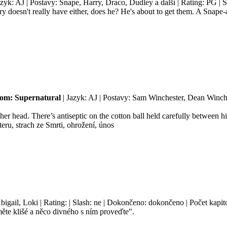
azyk: AJ | Postavy: Snape, Harry, Draco, Dudley a další | Rating: PG | 
rry doesn't really have either, does he? He's about to get them. A Snape-
om: Supernatural
| Jazyk: AJ | Postavy: Sam Winchester, Dean Winches
 head. There’s antiseptic on the cotton ball held carefully between his 
eru, strach ze Smrti, ohrožení, únos
bigail, Loki | Rating: | Slash: ne | Dokončeno: dokončeno | Počet kapito
te klišé a něco divného s ním proveďte".