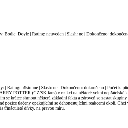
vy: Bodie, Doyle | Rating: neuveden | Slash: ne | Dokončeno: dokončeno
vy: | Rating: přístupné | Slash: ne | Dokončeno: dokončeno | Počet kapit
ARRY POTTER (CZ/SK fans) v reakci na některé velmi nepřátelské kome
 se krátce shrnout některá základní fakta a zároveň se zastat skupiny
 pozice tlačeny opakujícími se dehonestujícími reakcemi okolí. Chci 
s třináctileté dívky, na pravou míru.