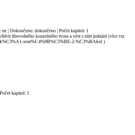
h: ne | Dokončeno: dokončeno | Počet kapitol: 1
ívit libovolného kouzelného tvora a vést s ním jednání (více viz
pisatelsk%C3%A1-sout%C4%9B%C5%BE-2-%C3%BAkol )
Počet kapitol: 1