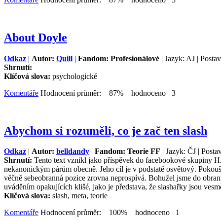
About Doyle
Odkaz
|
Autor:
Quill
|
Fandom: Profesionálové
| Jazyk: AJ | Posta
Shrnutí:
Klíčová slova:
psychologické
Komentáře
Hodnocení průměr: 87% hodnoceno 3
Abychom si rozuměli, co je zač ten slash
Odkaz
|
Autor:
belldandy
|
Fandom: Teorie FF
| Jazyk: ČJ | Posta
Shrnutí:
Tento text vznikl jako příspěvek do facebookové skupiny H
nekanonickým párům obecně. Jeho cíl je v podstatě osvětový. Pokouším
věčně sebeobranná pozice zrovna neprospívá. Bohužel jsme do obranné
uváděním opakujících klišé, jako je představa, že slashařky jsou vesmě
Klíčová slova:
slash, meta, teorie
Komentáře
Hodnocení průměr: 100% hodnoceno 1