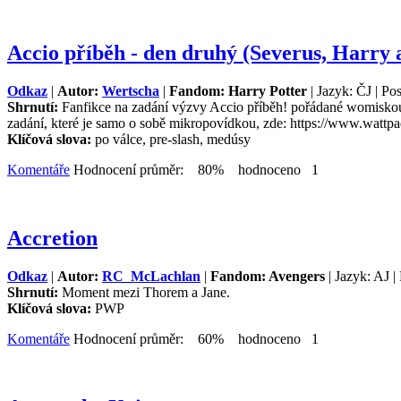
Accio příběh - den druhý (Severus, Harry
Odkaz
|
Autor:
Wertscha
|
Fandom: Harry Potter
| Jazyk: ČJ | Po
Shrnutí:
Fanfikce na zadání výzvy Accio příběh! pořádané womiskou v
zadání, které je samo o sobě mikropovídkou, zde: https:/
Klíčová slova:
po válce, pre-slash, medúsy
Komentáře
Hodnocení průměr: 80% hodnoceno 1
Accretion
Odkaz
|
Autor:
RC_McLachlan
|
Fandom: Avengers
| Jazyk: AJ |
Shrnutí:
Moment mezi Thorem a Jane.
Klíčová slova:
PWP
Komentáře
Hodnocení průměr: 60% hodnoceno 1