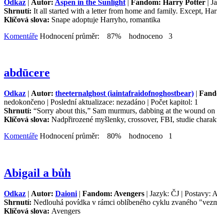
Odkaz
|
Autor:
Aspen in the Sunlight
|
Fandom: Harry Potter
| J
Shrnutí:
It all started with a letter from home and family. Except, Ha
Klíčová slova:
Snape adoptuje Harryho, romantika
Komentáře
Hodnocení průměr: 87% hodnoceno 3
abdūcere
Odkaz
|
Autor:
theeternalghost (iaintafraidofnoghostbear)
|
Fand
nedokončeno | Poslední aktualizace: nezadáno | Počet kapitol: 1
Shrnutí:
“Sorry about this,” Sam murmurs, dabbing at the wound on her
Klíčová slova:
Nadpřirozené myšlenky, crossover, FBI, studie charakt
Komentáře
Hodnocení průměr: 80% hodnoceno 1
Abigail a bůh
Odkaz
|
Autor:
Daioni
|
Fandom: Avengers
| Jazyk: ČJ | Postavy: A
Shrnutí:
Nedlouhá povídka v rámci oblíbeného cyklu zvaného "vezmě
Klíčová slova:
Avengers