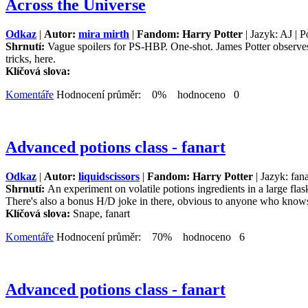
Across the Universe
Odkaz
|
Autor:
mira mirth
|
Fandom: Harry Potter
| Jazyk: AJ | P
Shrnutí:
Vague spoilers for PS-HBP. One-shot. James Potter observes 
tricks, here.
Klíčová slova:
Komentáře
Hodnocení průměr: 0% hodnoceno 0
Advanced potions class - fanart
Odkaz
|
Autor:
liquidscissors
|
Fandom: Harry Potter
| Jazyk: fan
Shrnutí:
An experiment on volatile potions ingredients in a large flas
There's also a bonus H/D joke in there, obvious to anyone who knows 
Klíčová slova:
Snape, fanart
Komentáře
Hodnocení průměr: 70% hodnoceno 6
Advanced potions class - fanart