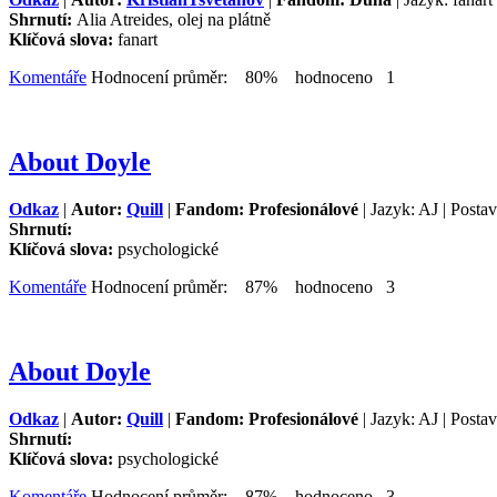
Shrnutí:
Alia Atreides, olej na plátně
Klíčová slova:
fanart
Komentáře
Hodnocení průměr: 80% hodnoceno 1
About Doyle
Odkaz
|
Autor:
Quill
|
Fandom: Profesionálové
| Jazyk: AJ | Posta
Shrnutí:
Klíčová slova:
psychologické
Komentáře
Hodnocení průměr: 87% hodnoceno 3
About Doyle
Odkaz
|
Autor:
Quill
|
Fandom: Profesionálové
| Jazyk: AJ | Posta
Shrnutí:
Klíčová slova:
psychologické
Komentáře
Hodnocení průměr: 87% hodnoceno 3