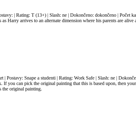
ostavy: | Rating: T (13+) | Slash: ne | Dokončeno: dokončeno | Počet ka
as Harry arrives to an alternate dimension where his parents are alive
art | Postavy: Snape a studenti | Rating: Work Safe | Slash: ne | Dokonč
k. If you can pick the original painting that this is based upon, then yo
the original painting.