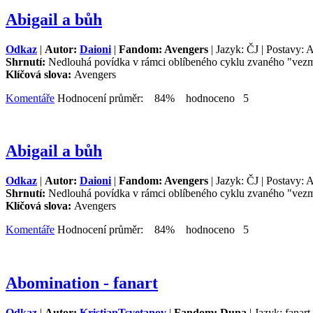
Abigail a bůh
Odkaz
|
Autor:
Daioni
|
Fandom: Avengers
| Jazyk: ČJ | Postavy: A
Shrnutí:
Nedlouhá povídka v rámci oblíbeného cyklu zvaného "vezmě
Klíčová slova:
Avengers
Komentáře
Hodnocení průměr: 84% hodnoceno 5
Abigail a bůh
Odkaz
|
Autor:
Daioni
|
Fandom: Avengers
| Jazyk: ČJ | Postavy: A
Shrnutí:
Nedlouhá povídka v rámci oblíbeného cyklu zvaného "vezmě
Klíčová slova:
Avengers
Komentáře
Hodnocení průměr: 84% hodnoceno 5
Abomination - fanart
Odkaz
|
Autor:
KristianTsvetanov
|
Fandom: Duna
| Jazyk: fanart