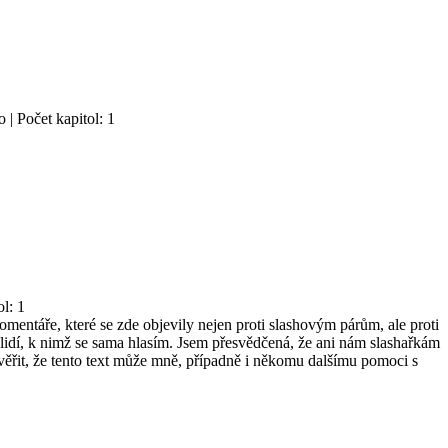
 | Počet kapitol: 1
ol: 1
ntáře, které se zde objevily nejen proti slashovým párům, ale proti
 lidí, k nimž se sama hlasím. Jsem přesvědčená, že ani nám slashařkám
věřit, že tento text může mně, případně i někomu dalšímu pomoci s