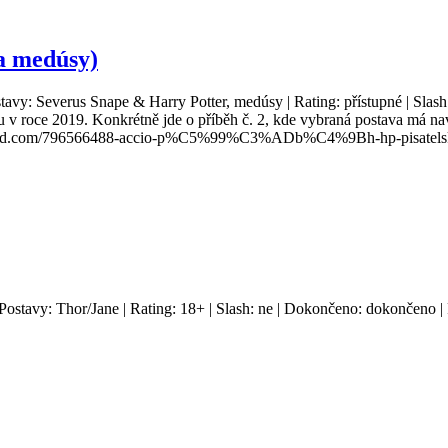
 a medúsy)
stavy: Severus Snape & Harry Potter, medúsy | Rating: přístupné | Slas
 roce 2019. Konkrétně jde o příběh č. 2, kde vybraná postava má navšt
/www.wattpad.com/796566488-accio-p%C5%99%C3%ADb%C4%9Bh-hp-
 Postavy: Thor/Jane | Rating: 18+ | Slash: ne | Dokončeno: dokončeno | 