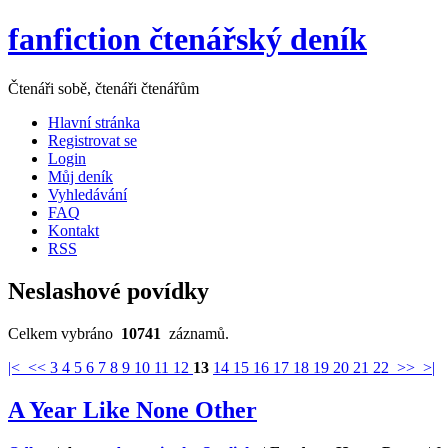
fanfiction čtenářský deník
Čtenáři sobě, čtenáři čtenářům
Hlavní stránka
Registrovat se
Login
Můj deník
Vyhledávání
FAQ
Kontakt
RSS
Neslashové povídky
Celkem vybráno
10741
záznamů.
|<
<<
3
4
5
6
7
8
9
10
11
12
13
14
15
16
17
18
19
20
21
22
>>
>|
A Year Like None Other