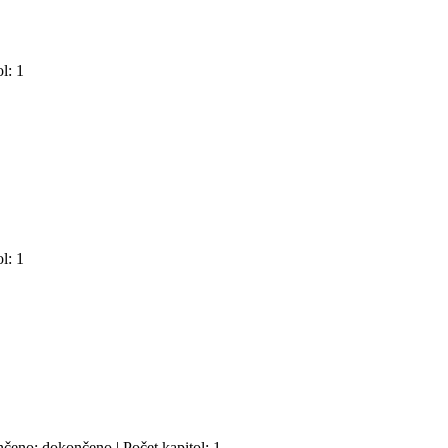
l: 1
l: 1
ončeno: dokončeno | Počet kapitol: 1