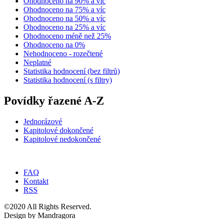
Ohodnoceno na 90% a víc
Ohodnoceno na 75% a víc
Ohodnoceno na 50% a víc
Ohodnoceno na 25% a víc
Ohodnoceno méně než 25%
Ohodnoceno na 0%
Nehodnoceno - rozečtené
Neplatné
Statistika hodnocení (bez filtrů)
Statistika hodnocení (s filtry)
Povídky řazené A-Z
Jednorázové
Kapitolové dokončené
Kapitolové nedokončené
FAQ
Kontakt
RSS
©2020 All Rights Reserved.
Design by Mandragora