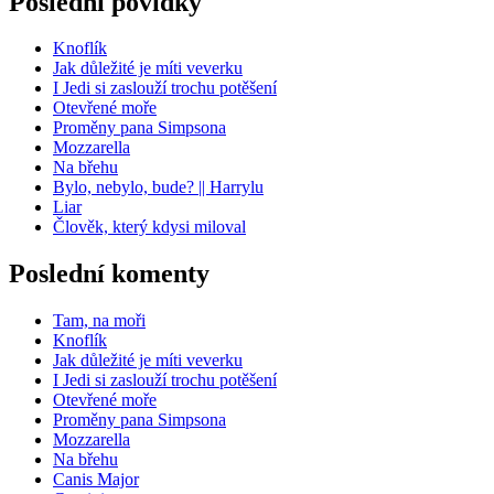
Poslední povídky
Knoflík
Jak důležité je míti veverku
I Jedi si zaslouží trochu potěšení
Otevřené moře
Proměny pana Simpsona
Mozzarella
Na břehu
Bylo, nebylo, bude? || Harrylu
Liar
Člověk, který kdysi miloval
Poslední komenty
Tam, na moři
Knoflík
Jak důležité je míti veverku
I Jedi si zaslouží trochu potěšení
Otevřené moře
Proměny pana Simpsona
Mozzarella
Na břehu
Canis Major