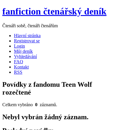
fanfiction čtenářský deník
Čtenáři sobě, čtenáři čtenářům
Hlavní stránka
Registrovat se
Login
Můj deník
Vyhledávání
FAQ
Kontakt
RSS
Povídky z fandomu Teen Wolf
rozečtené
Celkem vybráno
0
záznamů.
Nebyl vybrán žádný záznam.