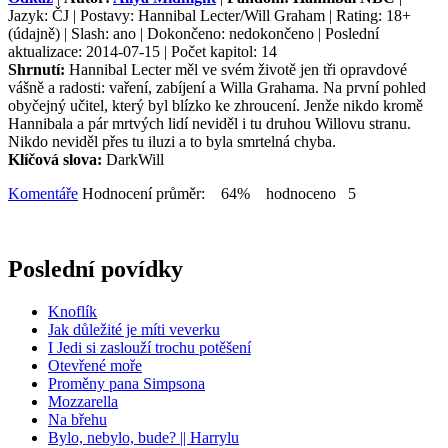
Jazyk: ČJ | Postavy: Hannibal Lecter/Will Graham | Rating: 18+
(údajně) | Slash: ano | Dokončeno: nedokončeno | Poslední
aktualizace: 2014-07-15 | Počet kapitol: 14
Shrnutí:
Hannibal Lecter měl ve svém životě jen tři opravdové
vášně a radosti: vaření, zabíjení a Willa Grahama. Na první pohled
obyčejný učitel, který byl blízko ke zhroucení. Jenže nikdo kromě
Hannibala a pár mrtvých lidí neviděl i tu druhou Willovu stranu.
Nikdo neviděl přes tu iluzi a to byla smrtelná chyba.
Klíčová slova:
DarkWill
Komentáře
Hodnocení průměr: 64% hodnoceno 5
Poslední povídky
Knoflík
Jak důležité je míti veverku
I Jedi si zaslouží trochu potěšení
Otevřené moře
Proměny pana Simpsona
Mozzarella
Na břehu
Bylo, nebylo, bude? || Harrylu