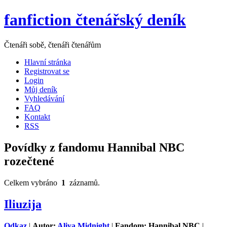
fanfiction čtenářský deník
Čtenáři sobě, čtenáři čtenářům
Hlavní stránka
Registrovat se
Login
Můj deník
Vyhledávání
FAQ
Kontakt
RSS
Povídky z fandomu Hannibal NBC
rozečtené
Celkem vybráno
1
záznamů.
Iliuzija
Odkaz
|
Autor:
Aliya Midnight
|
Fandom: Hannibal NBC
|