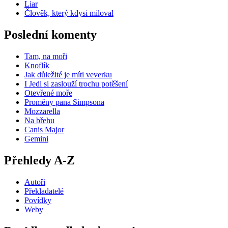
Liar
Člověk, který kdysi miloval
Poslední komenty
Tam, na moři
Knoflík
Jak důležité je míti veverku
I Jedi si zaslouží trochu potěšení
Otevřené moře
Proměny pana Simpsona
Mozzarella
Na břehu
Canis Major
Gemini
Přehledy A-Z
Autoři
Překladatelé
Povídky
Weby