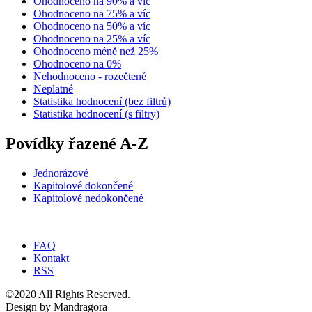
Ohodnoceno na 90% a víc
Ohodnoceno na 75% a víc
Ohodnoceno na 50% a víc
Ohodnoceno na 25% a víc
Ohodnoceno méně než 25%
Ohodnoceno na 0%
Nehodnoceno - rozečtené
Neplatné
Statistika hodnocení (bez filtrů)
Statistika hodnocení (s filtry)
Povídky řazené A-Z
Jednorázové
Kapitolové dokončené
Kapitolové nedokončené
FAQ
Kontakt
RSS
©2020 All Rights Reserved.
Design by Mandragora