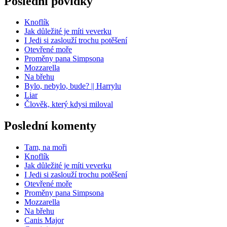
Poslední povídky
Knoflík
Jak důležité je míti veverku
I Jedi si zaslouží trochu potěšení
Otevřené moře
Proměny pana Simpsona
Mozzarella
Na břehu
Bylo, nebylo, bude? || Harrylu
Liar
Člověk, který kdysi miloval
Poslední komenty
Tam, na moři
Knoflík
Jak důležité je míti veverku
I Jedi si zaslouží trochu potěšení
Otevřené moře
Proměny pana Simpsona
Mozzarella
Na břehu
Canis Major