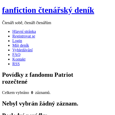
fanfiction čtenářský deník
Čtenáři sobě, čtenáři čtenářům
Hlavní stránka
Registrovat se
Login
Můj deník
Vyhledávání
FAQ
Kontakt
RSS
Povídky z fandomu Patriot
rozečtené
Celkem vybráno
0
záznamů.
Nebyl vybrán žádný záznam.