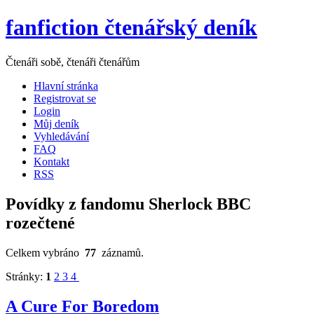
fanfiction čtenářský deník
Čtenáři sobě, čtenáři čtenářům
Hlavní stránka
Registrovat se
Login
Můj deník
Vyhledávání
FAQ
Kontakt
RSS
Povídky z fandomu Sherlock BBC
rozečtené
Celkem vybráno
77
záznamů.
Stránky:
1
2
3
4
A Cure For Boredom