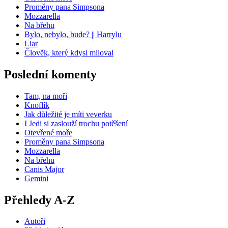
Proměny pana Simpsona
Mozzarella
Na břehu
Bylo, nebylo, bude? || Harrylu
Liar
Člověk, který kdysi miloval
Poslední komenty
Tam, na moři
Knoflík
Jak důležité je míti veverku
I Jedi si zaslouží trochu potěšení
Otevřené moře
Proměny pana Simpsona
Mozzarella
Na břehu
Canis Major
Gemini
Přehledy A-Z
Autoři