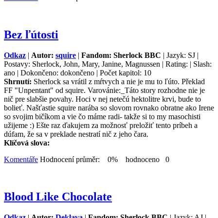
Bez ľútosti
Odkaz
|
Autor:
squire
|
Fandom: Sherlock BBC
| Jazyk: SJ |
Postavy: Sherlock, John, Mary, Janine, Magnussen | Rating: | Slash:
ano | Dokončeno: dokončeno | Počet kapitol: 10
Shrnutí:
Sherlock sa vrátil z mŕtvych a nie je mu to ľúto. Překlad
FF "Unpentant" od squire. Varovánie:_Táto story rozhodne nie je
nič pre slabšie povahy. Hoci v nej netečú hektolitre krvi, bude to
bolieť. Našťastie squire narába so slovom rovnako obratne ako Irene
so svojim bičíkom a vie čo máme radi- takže si to my masochisti
užijeme :) Ešte raz ďakujem za možnosť preložiť tento príbeh a
dúfam, že sa v preklade nestratí nič z jeho čara.
Klíčová slova:
Komentáře
Hodnocení průměr: 0% hodnoceno 0
Blood Like Chocolate
Odkaz
|
Autor:
Deklava
|
Fandom: Sherlock BBC
| Jazyk: AJ |