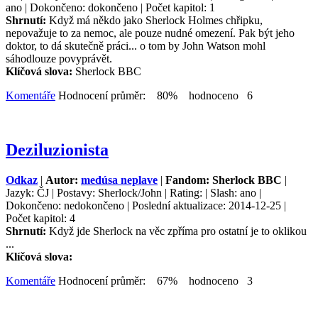
ano | Dokončeno: dokončeno | Počet kapitol: 1
Shrnutí:
Když má někdo jako Sherlock Holmes chřipku,
nepovažuje to za nemoc, ale pouze nudné omezení. Pak být jeho
doktor, to dá skutečně práci... o tom by John Watson mohl
sáhodlouze povyprávět.
Klíčová slova:
Sherlock BBC
Komentáře
Hodnocení průměr: 80% hodnoceno 6
Deziluzionista
Odkaz
|
Autor:
medúsa neplave
|
Fandom: Sherlock BBC
|
Jazyk: ČJ | Postavy: Sherlock/John | Rating: | Slash: ano |
Dokončeno: nedokončeno | Poslední aktualizace: 2014-12-25 |
Počet kapitol: 4
Shrnutí:
Když jde Sherlock na věc zpříma pro ostatní je to oklikou
...
Klíčová slova:
Komentáře
Hodnocení průměr: 67% hodnoceno 3