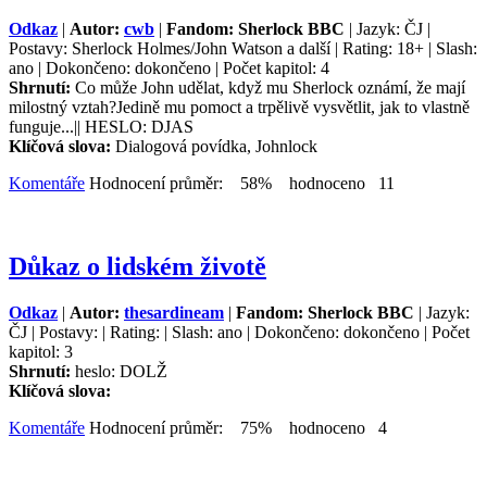
Odkaz
|
Autor:
cwb
|
Fandom: Sherlock BBC
| Jazyk: ČJ |
Postavy: Sherlock Holmes/John Watson a další | Rating: 18+ | Slash:
ano | Dokončeno: dokončeno | Počet kapitol: 4
Shrnutí:
Co může John udělat, když mu Sherlock oznámí, že mají
milostný vztah?Jedině mu pomoct a trpělivě vysvětlit, jak to vlastně
funguje...|| HESLO: DJAS
Klíčová slova:
Dialogová povídka, Johnlock
Komentáře
Hodnocení průměr: 58% hodnoceno 11
Důkaz o lidském životě
Odkaz
|
Autor:
thesardineam
|
Fandom: Sherlock BBC
| Jazyk:
ČJ | Postavy: | Rating: | Slash: ano | Dokončeno: dokončeno | Počet
kapitol: 3
Shrnutí:
heslo: DOLŽ
Klíčová slova:
Komentáře
Hodnocení průměr: 75% hodnoceno 4