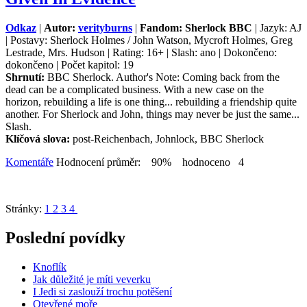
Odkaz
|
Autor:
verityburns
|
Fandom: Sherlock BBC
| Jazyk: AJ
| Postavy: Sherlock Holmes / John Watson, Mycroft Holmes, Greg
Lestrade, Mrs. Hudson | Rating: 16+ | Slash: ano | Dokončeno:
dokončeno | Počet kapitol: 19
Shrnutí:
BBC Sherlock. Author's Note: Coming back from the
dead can be a complicated business. With a new case on the
horizon, rebuilding a life is one thing... rebuilding a friendship quite
another. For Sherlock and John, things may never be just the same...
Slash.
Klíčová slova:
post-Reichenbach, Johnlock, BBC Sherlock
Komentáře
Hodnocení průměr: 90% hodnoceno 4
Stránky:
1
2
3
4
Poslední povídky
Knoflík
Jak důležité je míti veverku
I Jedi si zaslouží trochu potěšení
Otevřené moře