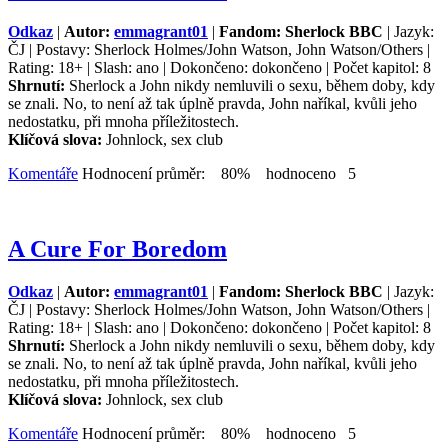
Odkaz
|
Autor:
emmagrant01
|
Fandom: Sherlock BBC
| Jazyk:
ČJ | Postavy: Sherlock Holmes/John Watson, John Watson/Others |
Rating: 18+ | Slash: ano | Dokončeno: dokončeno | Počet kapitol: 8
Shrnutí:
Sherlock a John nikdy nemluvili o sexu, během doby, kdy
se znali. No, to není až tak úplně pravda, John naříkal, kvůli jeho
nedostatku, při mnoha příležitostech.
Klíčová slova:
Johnlock, sex club
Komentáře
Hodnocení průměr: 80% hodnoceno 5
A Cure For Boredom
Odkaz
|
Autor:
emmagrant01
|
Fandom: Sherlock BBC
| Jazyk:
ČJ | Postavy: Sherlock Holmes/John Watson, John Watson/Others |
Rating: 18+ | Slash: ano | Dokončeno: dokončeno | Počet kapitol: 8
Shrnutí:
Sherlock a John nikdy nemluvili o sexu, během doby, kdy
se znali. No, to není až tak úplně pravda, John naříkal, kvůli jeho
nedostatku, při mnoha příležitostech.
Klíčová slova:
Johnlock, sex club
Komentáře
Hodnocení průměr: 80% hodnoceno 5