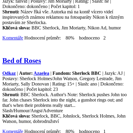
Jazyk: fanvid | Postavy: Jim Moriarty | Rating: | Slash: ne |
Dokončeno: dokončeno | Počet kapitol: 1
Shrnutí:
Název říká vše. Autorka má na kontě vícero videí
inspirovaných známou reklamou na fotoaparáty Nikon k různým
postavám ze Sherlocka.
Klíčová slova:
BBC Sherlock, Jim Moriarty, Nikon Ad, humor
Komentáře
Hodnocení průměr: 80% hodnoceno 2
Bed of Roses
Odkaz
|
Autor:
Azaelea
|
Fandom: Sherlock BBC
| Jazyk: AJ |
Postavy: Sherlock Holmes/John Watson, Gregory Lestrade, Jim
Moriarty, Sally Donovan | Rating: 15+ | Slash: ano | Dokončeno:
dokončeno | Počet kapitol: 23
Shrnutí:
BBC Sherlock. Author's Note: Sherlock pushes John too
far. John chases Sherlock into the night, a gunshot rings out; and
that's when their problems really start...
Slash/Humour/Angst/Adventure
Klíčová slova:
Sherlock, BBC, Johnlock, Sherlock Holmes, John
Watson, humor, dobrodružství
Komentáře
Hodnocení průměr: 80% hodnoceno 1