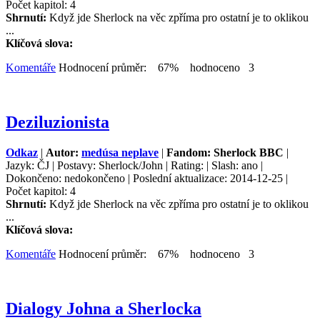
Počet kapitol: 4
Shrnutí:
Když jde Sherlock na věc zpříma pro ostatní je to oklikou
...
Klíčová slova:
Komentáře
Hodnocení průměr: 67% hodnoceno 3
Deziluzionista
Odkaz
|
Autor:
medúsa neplave
|
Fandom: Sherlock BBC
|
Jazyk: ČJ | Postavy: Sherlock/John | Rating: | Slash: ano |
Dokončeno: nedokončeno | Poslední aktualizace: 2014-12-25 |
Počet kapitol: 4
Shrnutí:
Když jde Sherlock na věc zpříma pro ostatní je to oklikou
...
Klíčová slova:
Komentáře
Hodnocení průměr: 67% hodnoceno 3
Dialogy Johna a Sherlocka