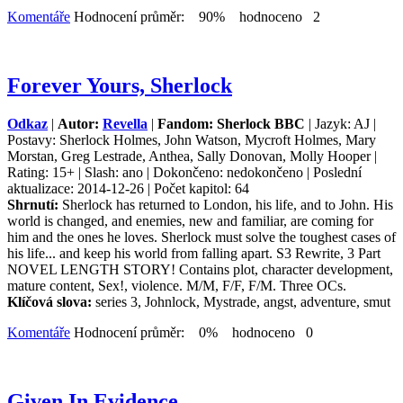
Komentáře
Hodnocení průměr: 90% hodnoceno 2
Forever Yours, Sherlock
Odkaz
|
Autor:
Revella
|
Fandom: Sherlock BBC
| Jazyk: AJ |
Postavy: Sherlock Holmes, John Watson, Mycroft Holmes, Mary
Morstan, Greg Lestrade, Anthea, Sally Donovan, Molly Hooper |
Rating: 15+ | Slash: ano | Dokončeno: nedokončeno | Poslední
aktualizace: 2014-12-26 | Počet kapitol: 64
Shrnutí:
Sherlock has returned to London, his life, and to John. His
world is changed, and enemies, new and familiar, are coming for
him and the ones he loves. Sherlock must solve the toughest cases of
his life... and keep his world from falling apart. S3 Rewrite, 3 Part
NOVEL LENGTH STORY! Contains plot, character development,
mature content, Sex!, violence. M/M, F/F, F/M. Three OCs.
Klíčová slova:
series 3, Johnlock, Mystrade, angst, adventure, smut
Komentáře
Hodnocení průměr: 0% hodnoceno 0
Given In Evidence