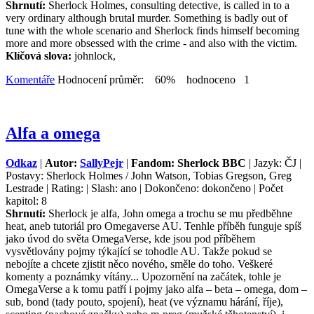
Shrnutí:
Sherlock Holmes, consulting detective, is called in to a
very ordinary although brutal murder. Something is badly out of
tune with the whole scenario and Sherlock finds himself becoming
more and more obsessed with the crime - and also with the victim.
Klíčová slova:
johnlock,
Komentáře
Hodnocení průměr: 60% hodnoceno 1
Alfa a omega
Odkaz
|
Autor:
SallyPejr
|
Fandom: Sherlock BBC
| Jazyk: ČJ |
Postavy: Sherlock Holmes / John Watson, Tobias Gregson, Greg
Lestrade | Rating: | Slash: ano | Dokončeno: dokončeno | Počet
kapitol: 8
Shrnutí:
Sherlock je alfa, John omega a trochu se mu předběhne
heat, aneb tutoriál pro Omegaverse AU. Tenhle příběh funguje spíš
jako úvod do světa OmegaVerse, kde jsou pod příběhem
vysvětlovány pojmy týkající se tohodle AU. Takže pokud se
nebojíte a chcete zjistit něco nového, směle do toho. Veškeré
komenty a poznámky vítány... Upozornění na začátek, tohle je
OmegaVerse a k tomu patří i pojmy jako alfa – beta – omega, dom –
sub, bond (tady pouto, spojení), heat (ve významu hárání, říje),