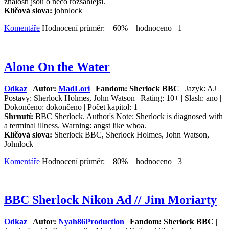
znalosti jsou o něco rozsáhlejší.
Klíčová slova:
johnlock
Komentáře
Hodnocení průměr: 60% hodnoceno 1
Alone On the Water
Odkaz
|
Autor:
MadLori
|
Fandom: Sherlock BBC
| Jazyk: AJ |
Postavy: Sherlock Holmes, John Watson | Rating: 10+ | Slash: ano |
Dokončeno: dokončeno | Počet kapitol: 1
Shrnutí:
BBC Sherlock. Author's Note: Sherlock is diagnosed with
a terminal illness. Warning: angst like whoa.
Klíčová slova:
Sherlock BBC, Sherlock Holmes, John Watson,
Johnlock
Komentáře
Hodnocení průměr: 80% hodnoceno 3
BBC Sherlock Nikon Ad // Jim Moriarty
Odkaz
|
Autor:
Nyah86Production
|
Fandom: Sherlock BBC
|