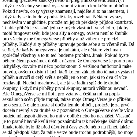
scenting (pachové značky) nebo m-preg (mužské těhotenství), i
když ne všechny se musí vyskytnout v tomto konkrétním příběhu.
Pokud nevíte, co ty výrazy znamenají, najděte si to na internetu, i
když tady se to bude v podstatě taky rozebírat. Některé výrazy
nechávám v angličtině, protože mi jejich překlady příjdou kostrbaté.
Tenhle příběh je vlastně jedna z mých vlastních verzí toho, jak by
mohl fungovat svět, kde jsou alfy a omegy, ovšem není to šmírák
pro všechny mé OmegaVerse příběhy a už vůbec ne pro cizí
příběhy. Každý si ty příběhy upravuje podle sebe a to včetně mě. Dá
se říct, že každý omegaverse je unikátní, ale některé věci mají
společné všechny a to tu teď budeme probírat. Jinak. Pokud byste
během čtení poznámek došli k názoru, že OmegaVerse je porno pro
úchyláky, dovolte mi něco podotknout. S většinou fanfictionů máte
pravdu, ovšem existují i tací, kteří kolem základního tématu vystaví i
příběh a stvoří si celý svět a nepíší jen o tom, jak si to dva čí více
rozdávají. Nechci machrovat, ale já se řadím spíš do té druhé
skupiny, i když mi příběhy první skupiny autorů většinou nevadí.
Ale OmegaVerse se mi líbí i pro vztahy a čeština mi na popis
sexuálních scén příjde trapná, takže moje OmegaVerse je o příběhu,
ne o sexu. No ale zkuste si dočíst tenhle příběh, protože je za prvé
docela neviný a za druhé se z poznámek o OmegaVerse dovíte víc a
budete mít aspoň důvod ho mít v oblibě nebo ho nesnášet. Vlastně
je to psané hlavně kvůli těm poznámkám tak nečekejte žádné drámo.
Jinak, tohle bylo již před dávnými časy zveřejněno na ff.net, takže
se dá předpokládat, ža tahle verze bude trochu podrobnější, bo moje