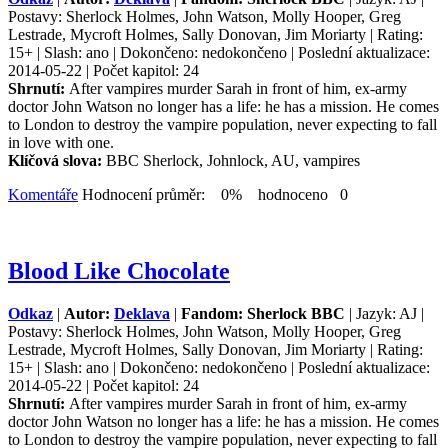
Postavy: Sherlock Holmes, John Watson, Molly Hooper, Greg
Lestrade, Mycroft Holmes, Sally Donovan, Jim Moriarty | Rating:
15+ | Slash: ano | Dokončeno: nedokončeno | Poslední aktualizace:
2014-05-22 | Počet kapitol: 24
Shrnutí:
After vampires murder Sarah in front of him, ex-army
doctor John Watson no longer has a life: he has a mission. He comes
to London to destroy the vampire population, never expecting to fall
in love with one.
Klíčová slova:
BBC Sherlock, Johnlock, AU, vampires
Komentáře
Hodnocení průměr: 0% hodnoceno 0
Blood Like Chocolate
Odkaz
|
Autor:
Deklava
|
Fandom: Sherlock BBC
| Jazyk: AJ |
Postavy: Sherlock Holmes, John Watson, Molly Hooper, Greg
Lestrade, Mycroft Holmes, Sally Donovan, Jim Moriarty | Rating:
15+ | Slash: ano | Dokončeno: nedokončeno | Poslední aktualizace:
2014-05-22 | Počet kapitol: 24
Shrnutí:
After vampires murder Sarah in front of him, ex-army
doctor John Watson no longer has a life: he has a mission. He comes
to London to destroy the vampire population, never expecting to fall