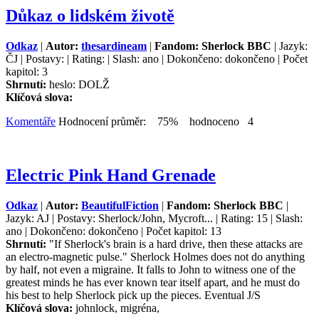
Důkaz o lidském životě
Odkaz
|
Autor:
thesardineam
|
Fandom: Sherlock BBC
| Jazyk:
ČJ | Postavy: | Rating: | Slash: ano | Dokončeno: dokončeno | Počet
kapitol: 3
Shrnutí:
heslo: DOLŽ
Klíčová slova:
Komentáře
Hodnocení průměr: 75% hodnoceno 4
Electric Pink Hand Grenade
Odkaz
|
Autor:
BeautifulFiction
|
Fandom: Sherlock BBC
|
Jazyk: AJ | Postavy: Sherlock/John, Mycroft... | Rating: 15 | Slash:
ano | Dokončeno: dokončeno | Počet kapitol: 13
Shrnutí:
"If Sherlock's brain is a hard drive, then these attacks are
an electro-magnetic pulse." Sherlock Holmes does not do anything
by half, not even a migraine. It falls to John to witness one of the
greatest minds he has ever known tear itself apart, and he must do
his best to help Sherlock pick up the pieces. Eventual J/S
Klíčová slova:
johnlock, migréna,