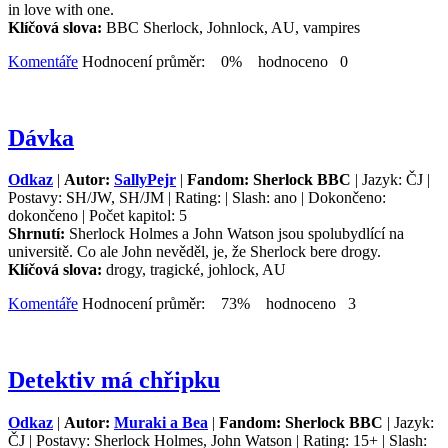
in love with one.
Klíčová slova:
BBC Sherlock, Johnlock, AU, vampires
Komentáře
Hodnocení průměr: 0% hodnoceno 0
Dávka
Odkaz
|
Autor:
SallyPejr
|
Fandom: Sherlock BBC
| Jazyk: ČJ |
Postavy: SH/JW, SH/JM | Rating: | Slash: ano | Dokončeno:
dokončeno | Počet kapitol: 5
Shrnutí:
Sherlock Holmes a John Watson jsou spolubydlící na
universitě. Co ale John nevěděl, je, že Sherlock bere drogy.
Klíčová slova:
drogy, tragické, johlock, AU
Komentáře
Hodnocení průměr: 73% hodnoceno 3
Detektiv má chřipku
Odkaz
|
Autor:
Muraki a Bea
|
Fandom: Sherlock BBC
| Jazyk:
ČJ | Postavy: Sherlock Holmes, John Watson | Rating: 15+ | Slash: