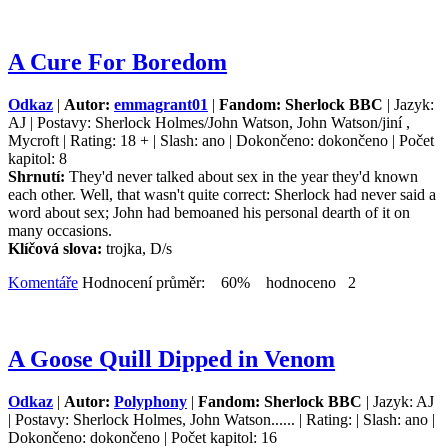
A Cure For Boredom
Odkaz
|
Autor:
emmagrant01
|
Fandom: Sherlock BBC
| Jazyk:
AJ | Postavy: Sherlock Holmes/John Watson, John Watson/jiní ,
Mycroft | Rating: 18 + | Slash: ano | Dokončeno: dokončeno | Počet
kapitol: 8
Shrnutí:
They'd never talked about sex in the year they'd known
each other. Well, that wasn't quite correct: Sherlock had never said a
word about sex; John had bemoaned his personal dearth of it on
many occasions.
Klíčová slova:
trojka, D/s
Komentáře
Hodnocení průměr: 60% hodnoceno 2
A Goose Quill Dipped in Venom
Odkaz
|
Autor:
Polyphony
|
Fandom: Sherlock BBC
| Jazyk: AJ
| Postavy: Sherlock Holmes, John Watson...... | Rating: | Slash: ano |
Dokončeno: dokončeno | Počet kapitol: 16