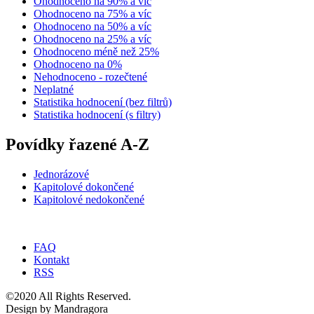
Ohodnoceno na 90% a víc
Ohodnoceno na 75% a víc
Ohodnoceno na 50% a víc
Ohodnoceno na 25% a víc
Ohodnoceno méně než 25%
Ohodnoceno na 0%
Nehodnoceno - rozečtené
Neplatné
Statistika hodnocení (bez filtrů)
Statistika hodnocení (s filtry)
Povídky řazené A-Z
Jednorázové
Kapitolové dokončené
Kapitolové nedokončené
FAQ
Kontakt
RSS
©2020 All Rights Reserved.
Design by Mandragora