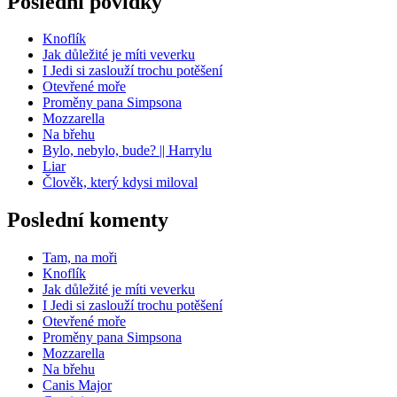
Poslední povídky
Knoflík
Jak důležité je míti veverku
I Jedi si zaslouží trochu potěšení
Otevřené moře
Proměny pana Simpsona
Mozzarella
Na břehu
Bylo, nebylo, bude? || Harrylu
Liar
Člověk, který kdysi miloval
Poslední komenty
Tam, na moři
Knoflík
Jak důležité je míti veverku
I Jedi si zaslouží trochu potěšení
Otevřené moře
Proměny pana Simpsona
Mozzarella
Na břehu
Canis Major