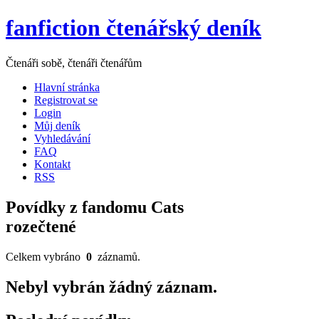
fanfiction čtenářský deník
Čtenáři sobě, čtenáři čtenářům
Hlavní stránka
Registrovat se
Login
Můj deník
Vyhledávání
FAQ
Kontakt
RSS
Povídky z fandomu Cats
rozečtené
Celkem vybráno
0
záznamů.
Nebyl vybrán žádný záznam.