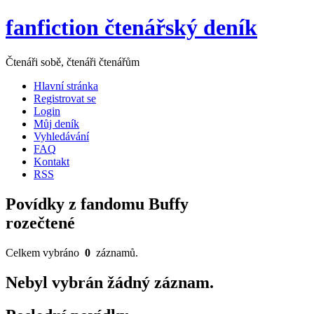
fanfiction čtenářský deník
Čtenáři sobě, čtenáři čtenářům
Hlavní stránka
Registrovat se
Login
Můj deník
Vyhledávání
FAQ
Kontakt
RSS
Povídky z fandomu Buffy
rozečtené
Celkem vybráno
0
záznamů.
Nebyl vybrán žádný záznam.