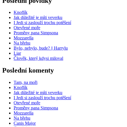
Poslední povídky
Knoflík
Jak důležité je míti veverku
I Jedi si zaslouží trochu potěšení
Otevřené moře
Proměny pana Simpsona
Mozzarella
Na břehu
Bylo, nebylo, bude? || Harrylu
Liar
Člověk, který kdysi miloval
Poslední komenty
Tam, na moři
Knoflík
Jak důležité je míti veverku
I Jedi si zaslouží trochu potěšení
Otevřené moře
Proměny pana Simpsona
Mozzarella
Na břehu
Canis Major