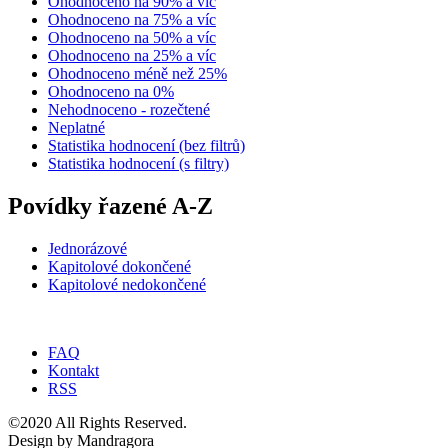
Ohodnoceno na 90% a víc
Ohodnoceno na 75% a víc
Ohodnoceno na 50% a víc
Ohodnoceno na 25% a víc
Ohodnoceno méně než 25%
Ohodnoceno na 0%
Nehodnoceno - rozečtené
Neplatné
Statistika hodnocení (bez filtrů)
Statistika hodnocení (s filtry)
Povídky řazené A-Z
Jednorázové
Kapitolové dokončené
Kapitolové nedokončené
FAQ
Kontakt
RSS
©2020 All Rights Reserved.
Design by Mandragora