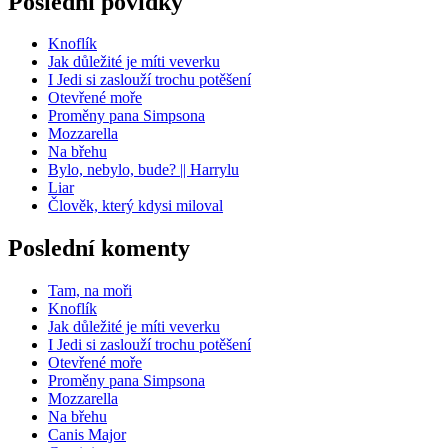
Poslední povídky
Knoflík
Jak důležité je míti veverku
I Jedi si zaslouží trochu potěšení
Otevřené moře
Proměny pana Simpsona
Mozzarella
Na břehu
Bylo, nebylo, bude? || Harrylu
Liar
Člověk, který kdysi miloval
Poslední komenty
Tam, na moři
Knoflík
Jak důležité je míti veverku
I Jedi si zaslouží trochu potěšení
Otevřené moře
Proměny pana Simpsona
Mozzarella
Na břehu
Canis Major