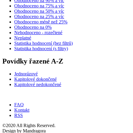
Ohodnoceno na 90% a víc
Ohodnoceno na 75% a víc
Ohodnoceno na 50% a víc
Ohodnoceno na 25% a víc
Ohodnoceno méně než 25%
Ohodnoceno na 0%
Nehodnoceno - rozečtené
Neplatné
Statistika hodnocení (bez filtrů)
Statistika hodnocení (s filtry)
Povídky řazené A-Z
Jednorázové
Kapitolové dokončené
Kapitolové nedokončené
FAQ
Kontakt
RSS
©2020 All Rights Reserved.
Design by Mandragora