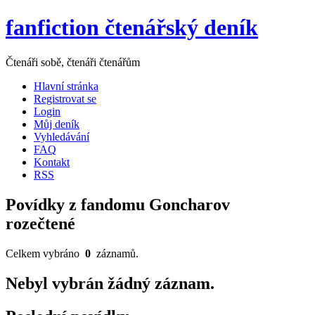
fanfiction čtenářský deník
Čtenáři sobě, čtenáři čtenářům
Hlavní stránka
Registrovat se
Login
Můj deník
Vyhledávání
FAQ
Kontakt
RSS
Povídky z fandomu Goncharov
rozečtené
Celkem vybráno
0
záznamů.
Nebyl vybrán žádný záznam.