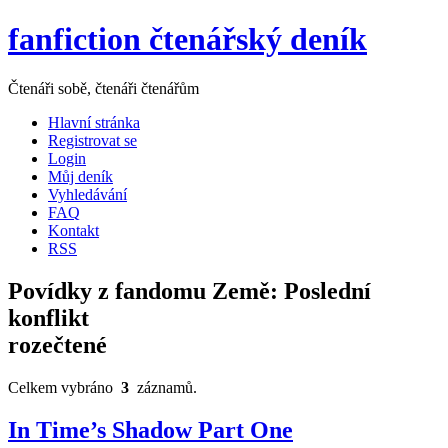
fanfiction čtenářský deník
Čtenáři sobě, čtenáři čtenářům
Hlavní stránka
Registrovat se
Login
Můj deník
Vyhledávání
FAQ
Kontakt
RSS
Povídky z fandomu Země: Poslední
konflikt
rozečtené
Celkem vybráno
3
záznamů.
In Time’s Shadow Part One