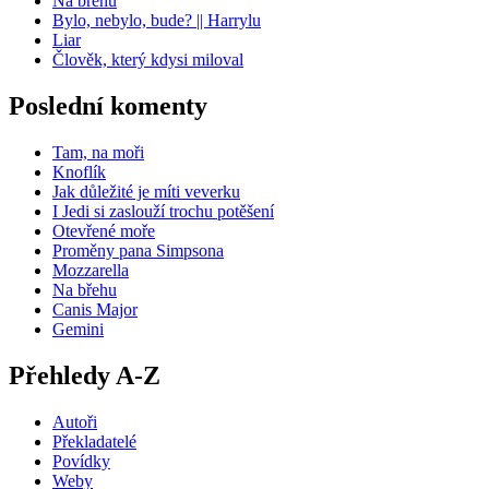
Na břehu
Bylo, nebylo, bude? || Harrylu
Liar
Člověk, který kdysi miloval
Poslední komenty
Tam, na moři
Knoflík
Jak důležité je míti veverku
I Jedi si zaslouží trochu potěšení
Otevřené moře
Proměny pana Simpsona
Mozzarella
Na břehu
Canis Major
Gemini
Přehledy A-Z
Autoři
Překladatelé
Povídky
Weby