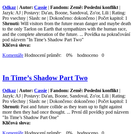
Odkaz
|
Autor:
Cassie
|
Fandom: Země: Poslední konflikt
|
Jazyk: AJ | Postavy: Da'an, Boone, Sandoval, Zo'or, Lili | Rating:
Pro vsechny | Slash: ne | Dokončeno: dokončeno | Počet kapitol: 1
Shrnutí:
Will visitors from the future mean danger and maybe death
to the only Taelon on Earth that sympathizes with the human race,
and the complete alteration of the future. ... Povídka na pokračování
pod názvem "In Time’s Shadow Part Two"
Klíčová slova:
Komentáře
Hodnocení průměr: 0% hodnoceno 0
In Time’s Shadow Part Two
Odkaz
|
Autor:
Cassie
|
Fandom: Země: Poslední konflikt
|
Jazyk: AJ | Postavy: Da'an, Boone, Sandoval, Zo'or, Lili | Rating:
Pro všechny | Slash: ne | Dokončeno: dokončeno | Počet kapitol: 1
Shrnutí:
Past and future collide as they team up to fight against
more then they had once thought. ... První díl povídky pod názvem
"In Time’s Shadow Part One"
Klíčová slova:
Komentáře
Hodnocení průměr: 0% hodnoceno 0