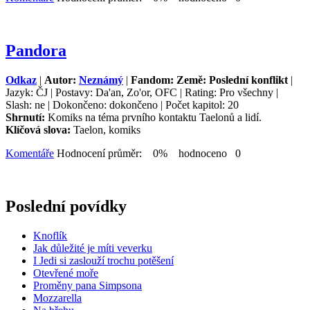
Pandora
Odkaz
|
Autor:
Neznámý
|
Fandom: Země: Poslední konflikt
|
Jazyk: ČJ | Postavy: Da'an, Zo'or, OFC | Rating: Pro všechny |
Slash: ne | Dokončeno: dokončeno | Počet kapitol: 20
Shrnutí:
Komiks na téma prvního kontaktu Taelonů a lidí.
Klíčová slova:
Taelon, komiks
Komentáře
Hodnocení průměr: 0% hodnoceno 0
Poslední povídky
Knoflík
Jak důležité je míti veverku
I Jedi si zaslouží trochu potěšení
Otevřené moře
Proměny pana Simpsona
Mozzarella