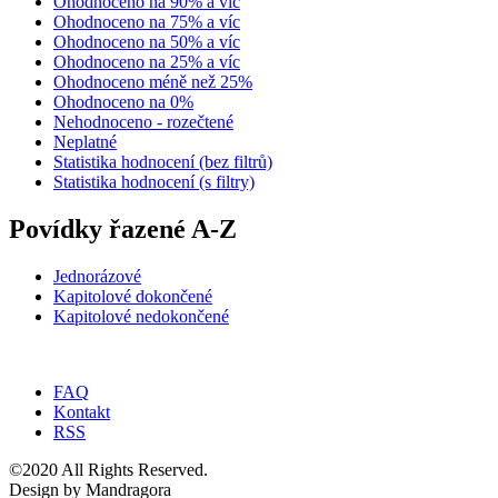
Ohodnoceno na 90% a víc
Ohodnoceno na 75% a víc
Ohodnoceno na 50% a víc
Ohodnoceno na 25% a víc
Ohodnoceno méně než 25%
Ohodnoceno na 0%
Nehodnoceno - rozečtené
Neplatné
Statistika hodnocení (bez filtrů)
Statistika hodnocení (s filtry)
Povídky řazené A-Z
Jednorázové
Kapitolové dokončené
Kapitolové nedokončené
FAQ
Kontakt
RSS
©2020 All Rights Reserved.
Design by Mandragora