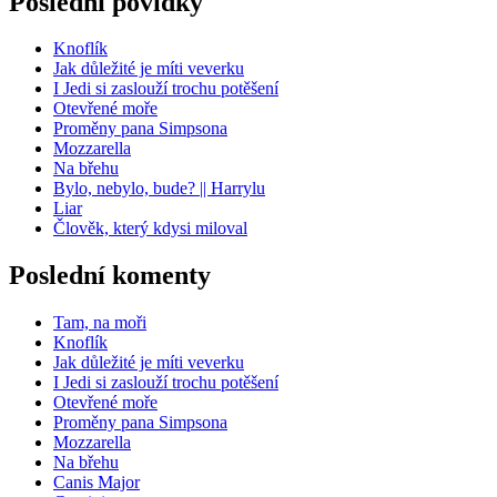
Poslední povídky
Knoflík
Jak důležité je míti veverku
I Jedi si zaslouží trochu potěšení
Otevřené moře
Proměny pana Simpsona
Mozzarella
Na břehu
Bylo, nebylo, bude? || Harrylu
Liar
Člověk, který kdysi miloval
Poslední komenty
Tam, na moři
Knoflík
Jak důležité je míti veverku
I Jedi si zaslouží trochu potěšení
Otevřené moře
Proměny pana Simpsona
Mozzarella
Na břehu
Canis Major