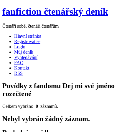
fanfiction čtenářský deník
Čtenáři sobě, čtenáři čtenářům
Hlavní stránka
Registrovat se
Login
Můj deník
Vyhledávání
FAQ
Kontakt
RSS
Povídky z fandomu Dej mi své jméno
rozečtené
Celkem vybráno
0
záznamů.
Nebyl vybrán žádný záznam.