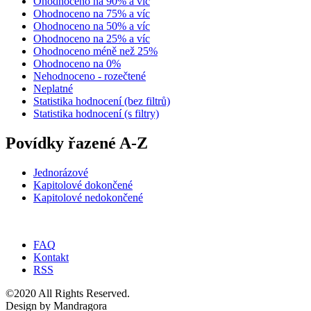
Ohodnoceno na 90% a víc
Ohodnoceno na 75% a víc
Ohodnoceno na 50% a víc
Ohodnoceno na 25% a víc
Ohodnoceno méně než 25%
Ohodnoceno na 0%
Nehodnoceno - rozečtené
Neplatné
Statistika hodnocení (bez filtrů)
Statistika hodnocení (s filtry)
Povídky řazené A-Z
Jednorázové
Kapitolové dokončené
Kapitolové nedokončené
FAQ
Kontakt
RSS
©2020 All Rights Reserved.
Design by Mandragora