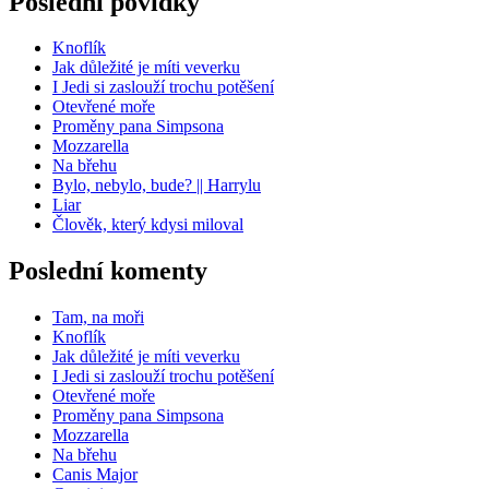
Poslední povídky
Knoflík
Jak důležité je míti veverku
I Jedi si zaslouží trochu potěšení
Otevřené moře
Proměny pana Simpsona
Mozzarella
Na břehu
Bylo, nebylo, bude? || Harrylu
Liar
Člověk, který kdysi miloval
Poslední komenty
Tam, na moři
Knoflík
Jak důležité je míti veverku
I Jedi si zaslouží trochu potěšení
Otevřené moře
Proměny pana Simpsona
Mozzarella
Na břehu
Canis Major