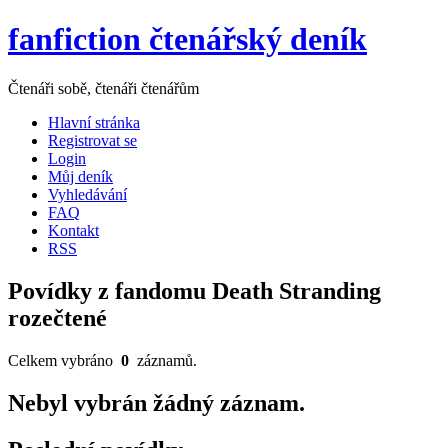
fanfiction čtenářský deník
Čtenáři sobě, čtenáři čtenářům
Hlavní stránka
Registrovat se
Login
Můj deník
Vyhledávání
FAQ
Kontakt
RSS
Povídky z fandomu Death Stranding
rozečtené
Celkem vybráno
0
záznamů.
Nebyl vybrán žádný záznam.