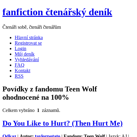
fanfiction čtenářský deník
Čtenáři sobě, čtenáři čtenářům
Hlavní stránka
Registrovat se
Login
Můj deník
Vyhledávání
FAQ
Kontakt
RSS
Povídky z fandomu Teen Wolf
ohodnocené na 100%
Celkem vybráno
1
záznamů.
Do You Like to Hurt? (Then Hurt Me)
Odkaz
|
Autor:
taylorpotato
|
Fandom: Teen Wolf
| Jazyk: AJ |