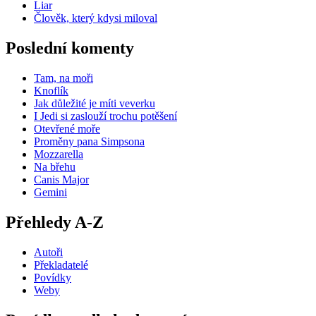
Liar
Člověk, který kdysi miloval
Poslední komenty
Tam, na moři
Knoflík
Jak důležité je míti veverku
I Jedi si zaslouží trochu potěšení
Otevřené moře
Proměny pana Simpsona
Mozzarella
Na břehu
Canis Major
Gemini
Přehledy A-Z
Autoři
Překladatelé
Povídky
Weby