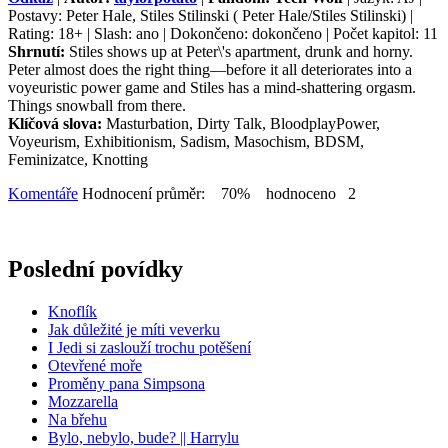
Postavy: Peter Hale, Stiles Stilinski ( Peter Hale/Stiles Stilinski) |
Rating: 18+ | Slash: ano | Dokončeno: dokončeno | Počet kapitol: 11
Shrnutí:
Stiles shows up at Peter\'s apartment, drunk and horny.
Peter almost does the right thing—before it all deteriorates into a
voyeuristic power game and Stiles has a mind-shattering orgasm.
Things snowball from there.
Klíčová slova:
Masturbation, Dirty Talk, BloodplayPower,
Voyeurism, Exhibitionism, Sadism, Masochism, BDSM,
Feminizatce, Knotting
Komentáře
Hodnocení průměr: 70% hodnoceno 2
Poslední povídky
Knoflík
Jak důležité je míti veverku
I Jedi si zaslouží trochu potěšení
Otevřené moře
Proměny pana Simpsona
Mozzarella
Na břehu
Bylo, nebylo, bude? || Harrylu