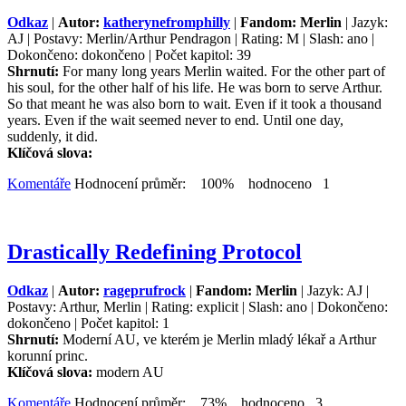
Odkaz
|
Autor:
katherynefromphilly
|
Fandom: Merlin
| Jazyk:
AJ | Postavy: Merlin/Arthur Pendragon | Rating: M | Slash: ano |
Dokončeno: dokončeno | Počet kapitol: 39
Shrnutí:
For many long years Merlin waited. For the other part of
his soul, for the other half of his life. He was born to serve Arthur.
So that meant he was also born to wait. Even if it took a thousand
years. Even if the wait seemed never to end. Until one day,
suddenly, it did.
Klíčová slova:
Komentáře
Hodnocení průměr: 100% hodnoceno 1
Drastically Redefining Protocol
Odkaz
|
Autor:
rageprufrock
|
Fandom: Merlin
| Jazyk: AJ |
Postavy: Arthur, Merlin | Rating: explicit | Slash: ano | Dokončeno:
dokončeno | Počet kapitol: 1
Shrnutí:
Moderní AU, ve kterém je Merlin mladý lékař a Arthur
korunní princ.
Klíčová slova:
modern AU
Komentáře
Hodnocení průměr: 73% hodnoceno 3