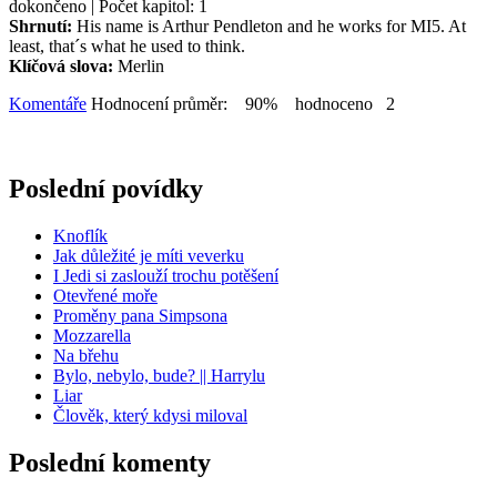
dokončeno | Počet kapitol: 1
Shrnutí:
His name is Arthur Pendleton and he works for MI5. At
least, that´s what he used to think.
Klíčová slova:
Merlin
Komentáře
Hodnocení průměr: 90% hodnoceno 2
Poslední povídky
Knoflík
Jak důležité je míti veverku
I Jedi si zaslouží trochu potěšení
Otevřené moře
Proměny pana Simpsona
Mozzarella
Na břehu
Bylo, nebylo, bude? || Harrylu
Liar
Člověk, který kdysi miloval
Poslední komenty