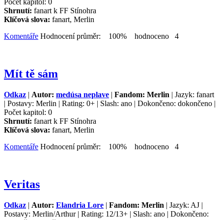
Počet kapitol: 0
Shrnutí:
fanart k FF Stínohra
Klíčová slova:
fanart, Merlin
Komentáře
Hodnocení průměr: 100% hodnoceno 4
Mít tě sám
Odkaz
|
Autor:
medúsa neplave
|
Fandom: Merlin
| Jazyk: fanart
| Postavy: Merlin | Rating: 0+ | Slash: ano | Dokončeno: dokončeno |
Počet kapitol: 0
Shrnutí:
fanart k FF Stínohra
Klíčová slova:
fanart, Merlin
Komentáře
Hodnocení průměr: 100% hodnoceno 4
Veritas
Odkaz
|
Autor:
Elandria Lore
|
Fandom: Merlin
| Jazyk: AJ |
Postavy: Merlin/Arthur | Rating: 12/13+ | Slash: ano | Dokončeno: