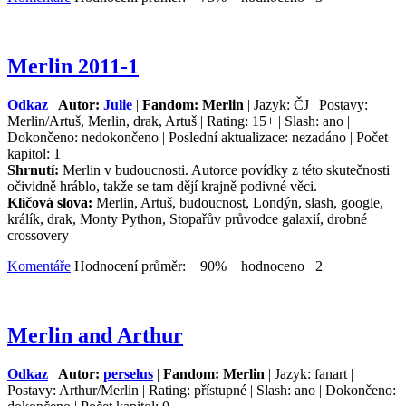
Merlin 2011-1
Odkaz
|
Autor:
Julie
|
Fandom: Merlin
| Jazyk: ČJ | Postavy:
Merlin/Artuš, Merlin, drak, Artuš | Rating: 15+ | Slash: ano |
Dokončeno: nedokončeno | Poslední aktualizace: nezadáno | Počet
kapitol: 1
Shrnutí:
Merlin v budoucnosti. Autorce povídky z této skutečnosti
očividně hráblo, takže se tam dějí krajně podivné věci.
Klíčová slova:
Merlin, Artuš, budoucnost, Londýn, slash, google,
králík, drak, Monty Python, Stopařův průvodce galaxií, drobné
crossovery
Komentáře
Hodnocení průměr: 90% hodnoceno 2
Merlin and Arthur
Odkaz
|
Autor:
perselus
|
Fandom: Merlin
| Jazyk: fanart |
Postavy: Arthur/Merlin | Rating: přístupné | Slash: ano | Dokončeno: