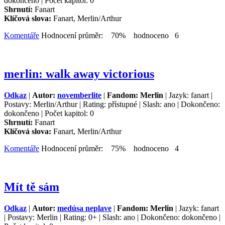
dokončeno | Počet kapitol: 0
Shrnutí:
Fanart
Klíčová slova:
Fanart, Merlin/Arthur
Komentáře
Hodnocení průměr: 70% hodnoceno 6
merlin: walk away victorious
Odkaz
|
Autor:
novemberlite
|
Fandom: Merlin
| Jazyk: fanart |
Postavy: Merlin/Arthur | Rating: přístupné | Slash: ano | Dokončeno:
dokončeno | Počet kapitol: 0
Shrnutí:
Fanart
Klíčová slova:
Fanart, Merlin/Arthur
Komentáře
Hodnocení průměr: 75% hodnoceno 4
Mít tě sám
Odkaz
|
Autor:
medúsa neplave
|
Fandom: Merlin
| Jazyk: fanart
| Postavy: Merlin | Rating: 0+ | Slash: ano | Dokončeno: dokončeno |