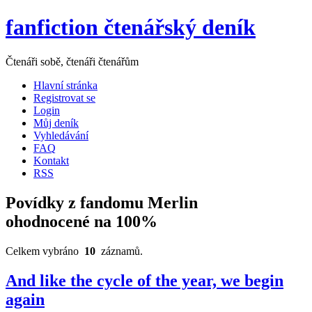
fanfiction čtenářský deník
Čtenáři sobě, čtenáři čtenářům
Hlavní stránka
Registrovat se
Login
Můj deník
Vyhledávání
FAQ
Kontakt
RSS
Povídky z fandomu Merlin
ohodnocené na 100%
Celkem vybráno
10
záznamů.
And like the cycle of the year, we begin
again