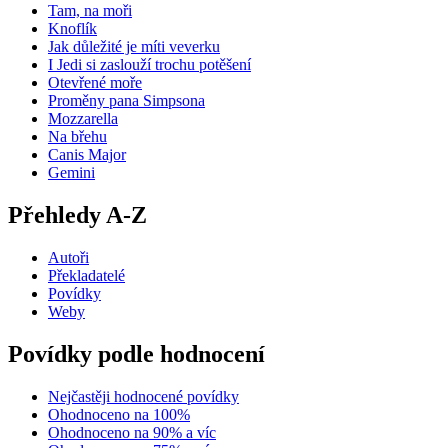
Tam, na moři
Knoflík
Jak důležité je míti veverku
I Jedi si zaslouží trochu potěšení
Otevřené moře
Proměny pana Simpsona
Mozzarella
Na břehu
Canis Major
Gemini
Přehledy A-Z
Autoři
Překladatelé
Povídky
Weby
Povídky podle hodnocení
Nejčastěji hodnocené povídky
Ohodnoceno na 100%
Ohodnoceno na 90% a víc