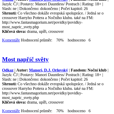
Jazyk: ČJ | Postavy: Manori Dauntless/ Postrach | Rating: 18+ |
Slash: ne | Dokončeno: dokončeno | Počet kapitol: 26
Shrnutí:
Co všechno dokáže evropská spolupráce. / Jedná se o
crossover Harryho Pottera a Nočního klubu. také na FM:
http://www.fantasmagorium.net/povidky/povidky-
most_napric_svety.php
Klíčová slova:
drama, upíři, crossover
Komentáře
Hodnocení průměr: 70% hodnoceno 6
Most napříč světy
Odkaz
|
Autor:
Manori, D.J. Orlovský
|
Fandom: Noční klub
|
Jazyk: ČJ | Postavy: Manori Dauntless/ Postrach | Rating: 18+ |
Slash: ne | Dokončeno: dokončeno | Počet kapitol: 26
Shrnutí:
Co všechno dokáže evropská spolupráce. / Jedná se o
crossover Harryho Pottera a Nočního klubu. také na FM:
http://www.fantasmagorium.net/povidky/povidky-
most_napric_svety.php
Klíčová slova:
drama, upíři, crossover
Komentáře
Hodnocení průměr: 70% hodnoceno 6