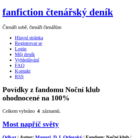
fanfiction čtenářský deník
Čtenáři sobě, čtenáři čtenářům
Hlavní stránka
Registrovat se
Login
Můj deník
Vyhledávání
FAQ
Kontakt
RSS
Povídky z fandomu Noční klub
ohodnocené na 100%
Celkem vybráno
4
záznamů.
Most napříč světy
Odkaz
|
Autor:
Manori, D.J. Orlovský
|
Fandom: Noční klub
|