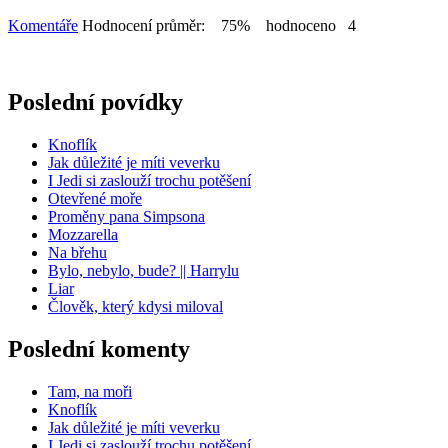
Komentáře
Hodnocení průměr: 75% hodnoceno 4
Poslední povídky
Knoflík
Jak důležité je míti veverku
I Jedi si zaslouží trochu potěšení
Otevřené moře
Proměny pana Simpsona
Mozzarella
Na břehu
Bylo, nebylo, bude? || Harrylu
Liar
Člověk, který kdysi miloval
Poslední komenty
Tam, na moři
Knoflík
Jak důležité je míti veverku
I Jedi si zaslouží trochu potěšení