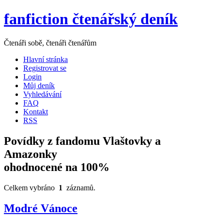
fanfiction čtenářský deník
Čtenáři sobě, čtenáři čtenářům
Hlavní stránka
Registrovat se
Login
Můj deník
Vyhledávání
FAQ
Kontakt
RSS
Povídky z fandomu Vlaštovky a
Amazonky
ohodnocené na 100%
Celkem vybráno
1
záznamů.
Modré Vánoce