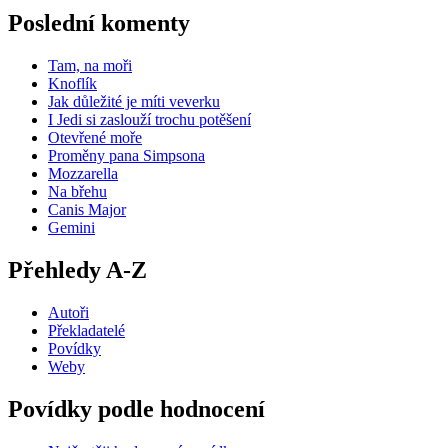
Poslední komenty
Tam, na moři
Knoflík
Jak důležité je míti veverku
I Jedi si zaslouží trochu potěšení
Otevřené moře
Proměny pana Simpsona
Mozzarella
Na břehu
Canis Major
Gemini
Přehledy A-Z
Autoři
Překladatelé
Povídky
Weby
Povídky podle hodnocení