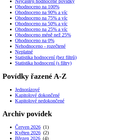
Nejčastěji hodnocené povídky
Ohodnoceno na 100%
Ohodnoceno na 90% a víc
Ohodnoceno na 75% a víc
Ohodnoceno na 50% a víc
Ohodnoceno na 25% a víc
Ohodnoceno méně než 25%
Ohodnoceno na 0%
Nehodnoceno - rozečtené
Neplatné
Statistika hodnocení (bez filtrů)
Statistika hodnocení (s filtry)
Povídky řazené A-Z
Jednorázové
Kapitolové dokončené
Kapitolové nedokončené
Archiv povídek
Červen 2026
(1)
Květen 2026
(2)
Březen 2026
(4)