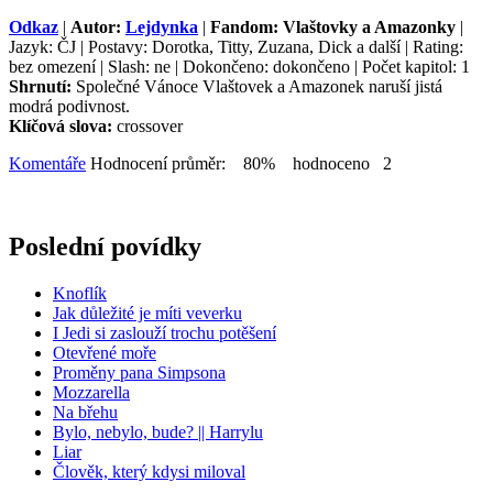
Odkaz
|
Autor:
Lejdynka
|
Fandom: Vlaštovky a Amazonky
|
Jazyk: ČJ | Postavy: Dorotka, Titty, Zuzana, Dick a další | Rating:
bez omezení | Slash: ne | Dokončeno: dokončeno | Počet kapitol: 1
Shrnutí:
Společné Vánoce Vlaštovek a Amazonek naruší jistá
modrá podivnost.
Klíčová slova:
crossover
Komentáře
Hodnocení průměr: 80% hodnoceno 2
Poslední povídky
Knoflík
Jak důležité je míti veverku
I Jedi si zaslouží trochu potěšení
Otevřené moře
Proměny pana Simpsona
Mozzarella
Na břehu
Bylo, nebylo, bude? || Harrylu
Liar
Člověk, který kdysi miloval