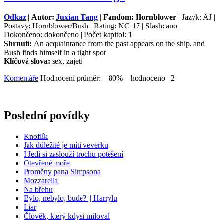
Odkaz
|
Autor:
Juxian Tang
|
Fandom: Hornblower
| Jazyk: AJ |
Postavy: Hornblower/Bush | Rating: NC-17 | Slash: ano |
Dokončeno: dokončeno | Počet kapitol: 1
Shrnutí:
An acquaintance from the past appears on the ship, and
Bush finds himself in a tight spot
Klíčová slova:
sex, zajetí
Komentáře
Hodnocení průměr: 80% hodnoceno 2
Poslední povídky
Knoflík
Jak důležité je míti veverku
I Jedi si zaslouží trochu potěšení
Otevřené moře
Proměny pana Simpsona
Mozzarella
Na břehu
Bylo, nebylo, bude? || Harrylu
Liar
Člověk, který kdysi miloval