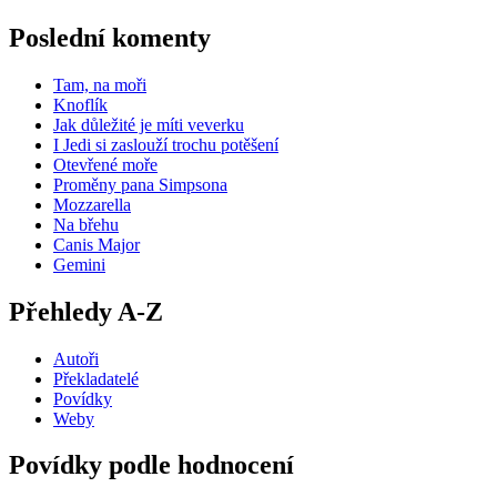
Poslední komenty
Tam, na moři
Knoflík
Jak důležité je míti veverku
I Jedi si zaslouží trochu potěšení
Otevřené moře
Proměny pana Simpsona
Mozzarella
Na břehu
Canis Major
Gemini
Přehledy A-Z
Autoři
Překladatelé
Povídky
Weby
Povídky podle hodnocení