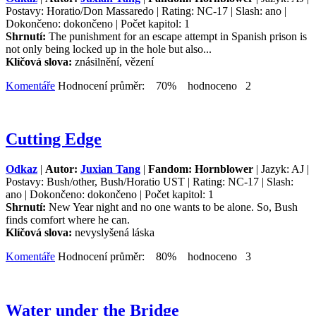
Postavy: Horatio/Don Massaredo | Rating: NC-17 | Slash: ano |
Dokončeno: dokončeno | Počet kapitol: 1
Shrnutí:
The punishment for an escape attempt in Spanish prison is
not only being locked up in the hole but also...
Klíčová slova:
znásilnění, vězení
Komentáře
Hodnocení průměr: 70% hodnoceno 2
Cutting Edge
Odkaz
|
Autor:
Juxian Tang
|
Fandom: Hornblower
| Jazyk: AJ |
Postavy: Bush/other, Bush/Horatio UST | Rating: NC-17 | Slash:
ano | Dokončeno: dokončeno | Počet kapitol: 1
Shrnutí:
New Year night and no one wants to be alone. So, Bush
finds comfort where he can.
Klíčová slova:
nevyslyšená láska
Komentáře
Hodnocení průměr: 80% hodnoceno 3
Water under the Bridge