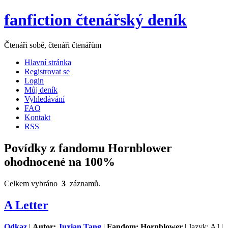
fanfiction čtenářský deník
Čtenáři sobě, čtenáři čtenářům
Hlavní stránka
Registrovat se
Login
Můj deník
Vyhledávání
FAQ
Kontakt
RSS
Povídky z fandomu Hornblower
ohodnocené na 100%
Celkem vybráno
3
záznamů.
A Letter
Odkaz
|
Autor:
Juxian Tang
|
Fandom: Hornblower
| Jazyk: AJ |