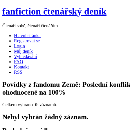
fanfiction čtenářský deník
Čtenáři sobě, čtenáři čtenářům
Hlavní stránka
Registrovat se
Login
Můj deník
Vyhledávání
FAQ
Kontakt
RSS
Povídky z fandomu Země: Poslední konflik
ohodnocené na 100%
Celkem vybráno
0
záznamů.
Nebyl vybrán žádný záznam.