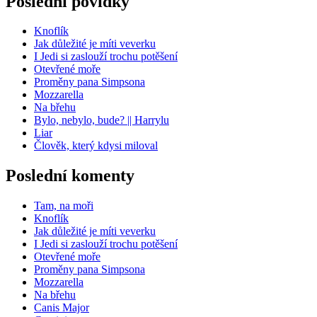
Poslední povídky
Knoflík
Jak důležité je míti veverku
I Jedi si zaslouží trochu potěšení
Otevřené moře
Proměny pana Simpsona
Mozzarella
Na břehu
Bylo, nebylo, bude? || Harrylu
Liar
Člověk, který kdysi miloval
Poslední komenty
Tam, na moři
Knoflík
Jak důležité je míti veverku
I Jedi si zaslouží trochu potěšení
Otevřené moře
Proměny pana Simpsona
Mozzarella
Na břehu
Canis Major