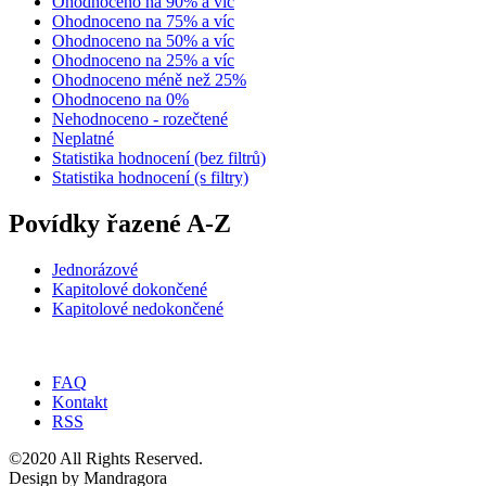
Ohodnoceno na 90% a víc
Ohodnoceno na 75% a víc
Ohodnoceno na 50% a víc
Ohodnoceno na 25% a víc
Ohodnoceno méně než 25%
Ohodnoceno na 0%
Nehodnoceno - rozečtené
Neplatné
Statistika hodnocení (bez filtrů)
Statistika hodnocení (s filtry)
Povídky řazené A-Z
Jednorázové
Kapitolové dokončené
Kapitolové nedokončené
FAQ
Kontakt
RSS
©2020 All Rights Reserved.
Design by Mandragora