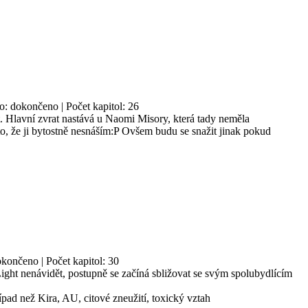
no: dokončeno | Počet kapitol: 26
. Hlavní zvrat nastává u Naomi Misory, která tady neměla
, že ji bytostně nesnáším:P Ovšem budu se snažit jinak pokud
končeno | Počet kapitol: 30
ight nenávidět, postupně se začíná sbližovat se svým spolubydlícím
řípad než Kira, AU, citové zneužití, toxický vztah