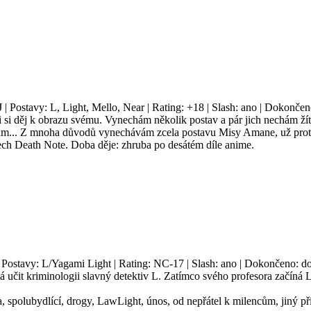
J | Postavy: L, Light, Mello, Near | Rating: +18 | Slash: ano | Dokonče
 si děj k obrazu svému. Vynechám několik postav a pár jich nechám žít
tům... Z mnoha důvodů vynechávám zcela postavu Misy Amane, už proto
ech Death Note. Doba děje: zhruba po desátém díle anime.
| Postavy: L/Yagami Light | Rating: NC-17 | Slash: ano | Dokončeno: do
čit kriminologii slavný detektiv L. Zatímco svého profesora začíná L
ita, spolubydlící, drogy, LawLight, únos, od nepřátel k milencům, jiný p