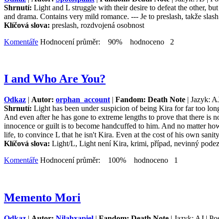
Shrnutí:
Light and L struggle with their desire to defeat the other, 
and drama. Contains very mild romance. --- Je to preslash, takže sla
Klíčová slova:
preslash, rozdvojená osobnost
Komentáře
Hodnocení průměr: 90% hodnoceno 2
I and Who Are You?
Odkaz
|
Autor:
orphan_account
|
Fandom: Death Note
| Jazyk: A
Shrnutí:
Light has been under suspicion of being Kira for far too lon
And even after he has gone to extreme lengths to prove that there is
innocence or guilt is to become handcuffed to him. And no matter how l
life, to convince L that he isn't Kira. Even at the cost of his own sanit
Klíčová slova:
Light/L, Light není Kira, krimi, případ, nevinný podez
Komentáře
Hodnocení průměr: 100% hodnoceno 1
Memento Mori
Odkaz
|
Autor:
Nilahxapiel
|
Fandom: Death Note
| Jazyk: AJ | Po