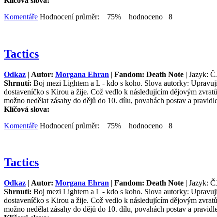
Klíčová slova:
Komentáře
Hodnocení průměr: 75% hodnoceno 8
Tactics
Odkaz
|
Autor:
Morgana Ehran
|
Fandom: Death Note
| Jazyk: Č
Shrnutí:
Boj mezi Lightem a L - kdo s koho. Slova autorky: Upravuji
dostaveníčko s Kirou a žije. Což vedlo k následujícím dějovým zvra
možno nedělat zásahy do dějů do 10. dílu, povahách postav a pravidl
Klíčová slova:
Komentáře
Hodnocení průměr: 75% hodnoceno 8
Tactics
Odkaz
|
Autor:
Morgana Ehran
|
Fandom: Death Note
| Jazyk: Č
Shrnutí:
Boj mezi Lightem a L - kdo s koho. Slova autorky: Upravuji
dostaveníčko s Kirou a žije. Což vedlo k následujícím dějovým zvra
možno nedělat zásahy do dějů do 10. dílu, povahách postav a pravidl