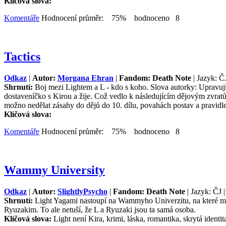
Klíčová slova:
Komentáře
Hodnocení průměr: 75% hodnoceno 8
Tactics
Odkaz
|
Autor:
Morgana Ehran
|
Fandom: Death Note
| Jazyk: Č
Shrnutí:
Boj mezi Lightem a L - kdo s koho. Slova autorky: Upravuji
dostaveníčko s Kirou a žije. Což vedlo k následujícím dějovým zvra
možno nedělat zásahy do dějů do 10. dílu, povahách postav a pravidl
Klíčová slova:
Komentáře
Hodnocení průměr: 75% hodnoceno 8
Wammy University
Odkaz
|
Autor:
SlightlyPsycho
|
Fandom: Death Note
| Jazyk: ČJ 
Shrnutí:
Light Yagami nastoupí na Wammyho Univerzitu, na které má u
Ryuzakim. To ale netuší, že L a Ryuzaki jsou ta samá osoba.
Klíčová slova:
Light není Kira, krimi, láska, romantika, skrytá ident