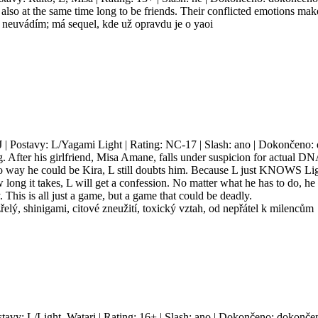
but also at the same time long to be friends. Their conflicted emotions m
sh neuvádím; má sequel, kde už opravdu je o yaoi
J | Postavy: L/Yagami Light | Rating: NC-17 | Slash: ano | Dokončeno: 
g. After his girlfriend, Misa Amane, falls under suspicion for actual DN
 no way he could be Kira, L still doubts him. Because L just KNOWS Lig
ong it takes, L will get a confession. No matter what he has to do, he 
y. This is all just a game, but a game that could be deadly.
řelý, shinigami, citové zneužití, toxický vztah, od nepřátel k milencům
stavy: L/Light, Watari | Rating: 16+ | Slash: ano | Dokončeno: dokončen