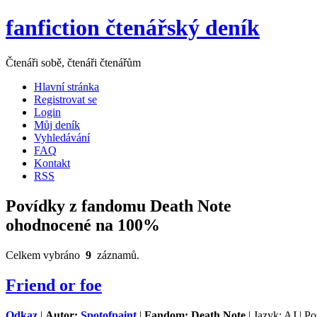
fanfiction čtenářský deník
Čtenáři sobě, čtenáři čtenářům
Hlavní stránka
Registrovat se
Login
Můj deník
Vyhledávání
FAQ
Kontakt
RSS
Povídky z fandomu Death Note
ohodnocené na 100%
Celkem vybráno
9
záznamů.
Friend or foe
Odkaz
|
Autor:
Spotofpaint
|
Fandom: Death Note
| Jazyk: AJ | Po