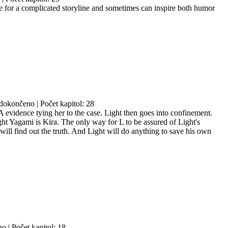
ake for a complicated storyline and sometimes can inspire both humor
dokončeno | Počet kapitol: 28
A evidence tying her to the case. Light then goes into confinement.
ht Yagami is Kira. The only way for L to be assured of Light's
will find out the truth. And Light will do anything to save his own
o | Počet kapitol: 18