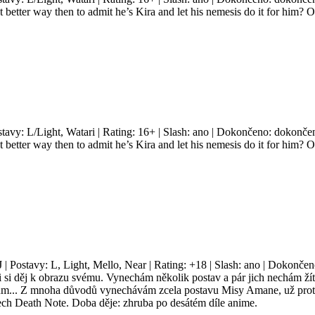
at better way then to admit he’s Kira and let his nemesis do it for him? 
stavy: L/Light, Watari | Rating: 16+ | Slash: ano | Dokončeno: dokončen
at better way then to admit he’s Kira and let his nemesis do it for him? 
J | Postavy: L, Light, Mello, Near | Rating: +18 | Slash: ano | Dokonče
 si děj k obrazu svému. Vynechám několik postav a pár jich nechám žít
tům... Z mnoha důvodů vynechávám zcela postavu Misy Amane, už proto
ech Death Note. Doba děje: zhruba po desátém díle anime.