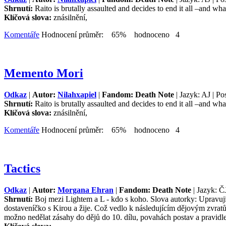
Shrnutí:
Raito is brutally assaulted and decides to end it all –and wh
Klíčová slova:
znásilnění,
Komentáře
Hodnocení průměr: 65% hodnoceno 4
Memento Mori
Odkaz
|
Autor:
Nilahxapiel
|
Fandom: Death Note
| Jazyk: AJ | Po
Shrnutí:
Raito is brutally assaulted and decides to end it all –and wh
Klíčová slova:
znásilnění,
Komentáře
Hodnocení průměr: 65% hodnoceno 4
Tactics
Odkaz
|
Autor:
Morgana Ehran
|
Fandom: Death Note
| Jazyk: Č
Shrnutí:
Boj mezi Lightem a L - kdo s koho. Slova autorky: Upravuji
dostaveníčko s Kirou a žije. Což vedlo k následujícím dějovým zvra
možno nedělat zásahy do dějů do 10. dílu, povahách postav a pravidl