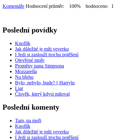
Komentáře
Hodnocení průměr: 100% hodnoceno 1
Poslední povídky
Knoflík
Jak důležité je míti veverku
I Jedi si zaslouží trochu potěšení
Otevřené moře
Proměny pana Simpsona
Mozzarella
Na břehu
Bylo, nebylo, bude? || Harrylu
Liar
Člověk, který kdysi miloval
Poslední komenty
Tam, na moři
Knoflík
Jak důležité je míti veverku
I Jedi si zaslouží trochu potěšení