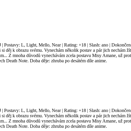
J | Postavy: L, Light, Mello, Near | Rating: +18 | Slash: ano | Dokonče
 si děj k obrazu svému. Vynechám několik postav a pár jich nechám žít
tům... Z mnoha důvodů vynechávám zcela postavu Misy Amane, už proto
ech Death Note. Doba děje: zhruba po desátém díle anime.
J | Postavy: L, Light, Mello, Near | Rating: +18 | Slash: ano | Dokonče
 si děj k obrazu svému. Vynechám několik postav a pár jich nechám žít
tům... Z mnoha důvodů vynechávám zcela postavu Misy Amane, už proto
ech Death Note. Doba děje: zhruba po desátém díle anime.