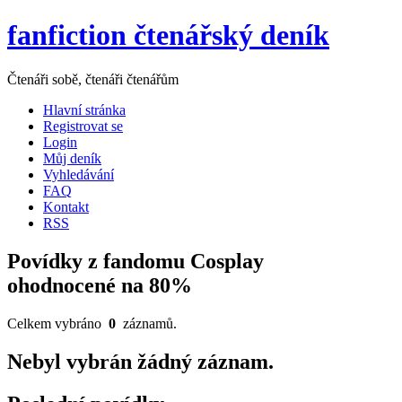
fanfiction čtenářský deník
Čtenáři sobě, čtenáři čtenářům
Hlavní stránka
Registrovat se
Login
Můj deník
Vyhledávání
FAQ
Kontakt
RSS
Povídky z fandomu Cosplay
ohodnocené na 80%
Celkem vybráno
0
záznamů.
Nebyl vybrán žádný záznam.