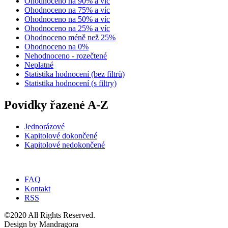
Ohodnoceno na 90% a víc
Ohodnoceno na 75% a víc
Ohodnoceno na 50% a víc
Ohodnoceno na 25% a víc
Ohodnoceno méně než 25%
Ohodnoceno na 0%
Nehodnoceno - rozečtené
Neplatné
Statistika hodnocení (bez filtrů)
Statistika hodnocení (s filtry)
Povídky řazené A-Z
Jednorázové
Kapitolové dokončené
Kapitolové nedokončené
FAQ
Kontakt
RSS
©2020 All Rights Reserved.
Design by Mandragora