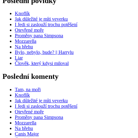
Poslední povídky
Knoflík
Jak důležité je míti veverku
I Jedi si zaslouží trochu potěšení
Otevřené moře
Proměny pana Simpsona
Mozzarella
Na břehu
Bylo, nebylo, bude? || Harrylu
Liar
Člověk, který kdysi miloval
Poslední komenty
Tam, na moři
Knoflík
Jak důležité je míti veverku
I Jedi si zaslouží trochu potěšení
Otevřené moře
Proměny pana Simpsona
Mozzarella
Na břehu
Canis Major