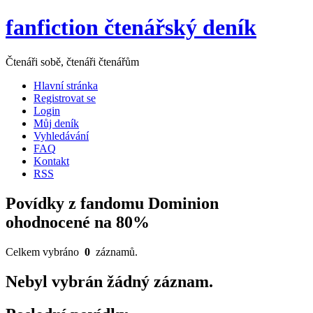
fanfiction čtenářský deník
Čtenáři sobě, čtenáři čtenářům
Hlavní stránka
Registrovat se
Login
Můj deník
Vyhledávání
FAQ
Kontakt
RSS
Povídky z fandomu Dominion
ohodnocené na 80%
Celkem vybráno
0
záznamů.
Nebyl vybrán žádný záznam.