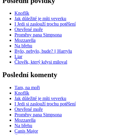
Poslední povídky
Knoflík
Jak důležité je míti veverku
I Jedi si zaslouží trochu potěšení
Otevřené moře
Proměny pana Simpsona
Mozzarella
Na břehu
Bylo, nebylo, bude? || Harrylu
Liar
Člověk, který kdysi miloval
Poslední komenty
Tam, na moři
Knoflík
Jak důležité je míti veverku
I Jedi si zaslouží trochu potěšení
Otevřené moře
Proměny pana Simpsona
Mozzarella
Na břehu
Canis Major