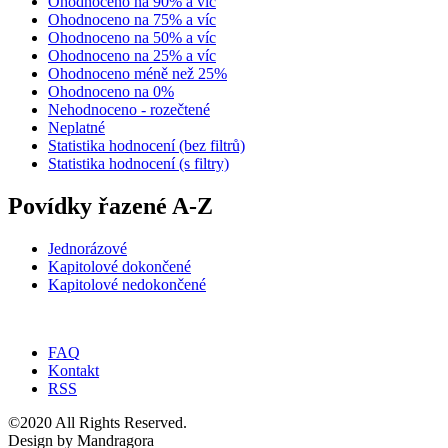
Ohodnoceno na 90% a víc
Ohodnoceno na 75% a víc
Ohodnoceno na 50% a víc
Ohodnoceno na 25% a víc
Ohodnoceno méně než 25%
Ohodnoceno na 0%
Nehodnoceno - rozečtené
Neplatné
Statistika hodnocení (bez filtrů)
Statistika hodnocení (s filtry)
Povídky řazené A-Z
Jednorázové
Kapitolové dokončené
Kapitolové nedokončené
FAQ
Kontakt
RSS
©2020 All Rights Reserved.
Design by Mandragora