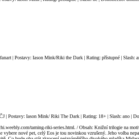
 fanart | Postavy: Iason Mink/Riki the Dark | Rating: přístupné | Slash:
 ČJ | Postavy: Iason Mink/ Riki The Dark | Rating: 18+ | Slash: ano | 
uchi.weebly.com/taming-riki-series.html. / Obsah: Knižní trilogie na mo
ie vybere nové pet, celý Eos je tou novinkou vzrušený. Jeho volba n
ritě. Co bude oba stát zkrocení nejznámějšího divokého mladíka Midas