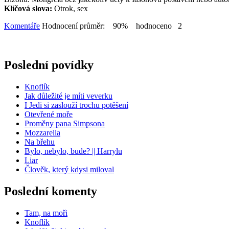
Klíčová slova:
Otrok, sex
Komentáře
Hodnocení průměr: 90% hodnoceno 2
Poslední povídky
Knoflík
Jak důležité je míti veverku
I Jedi si zaslouží trochu potěšení
Otevřené moře
Proměny pana Simpsona
Mozzarella
Na břehu
Bylo, nebylo, bude? || Harrylu
Liar
Člověk, který kdysi miloval
Poslední komenty
Tam, na moři
Knoflík