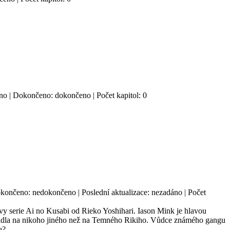
 ano | Dokončeno: dokončeno | Počet kapitol: 0
Dokončeno: nedokončeno | Poslední aktualizace: nezadáno | Počet
tivy serie Ai no Kusabi od Rieko Yoshihari. Iason Mink je hlavou
epadla na nikoho jiného než na Temného Rikiho. Vůdce známého gangu
u?