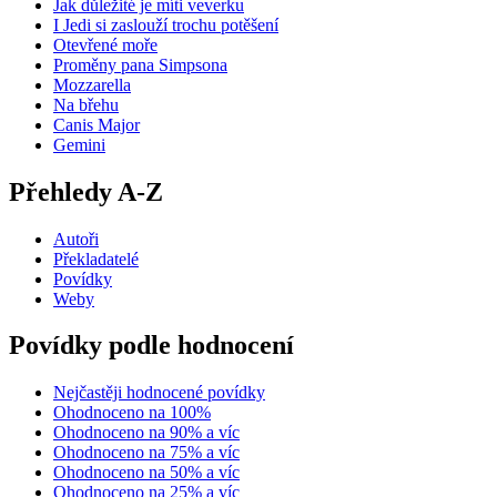
Jak důležité je míti veverku
I Jedi si zaslouží trochu potěšení
Otevřené moře
Proměny pana Simpsona
Mozzarella
Na břehu
Canis Major
Gemini
Přehledy A-Z
Autoři
Překladatelé
Povídky
Weby
Povídky podle hodnocení
Nejčastěji hodnocené povídky
Ohodnoceno na 100%
Ohodnoceno na 90% a víc
Ohodnoceno na 75% a víc
Ohodnoceno na 50% a víc
Ohodnoceno na 25% a víc