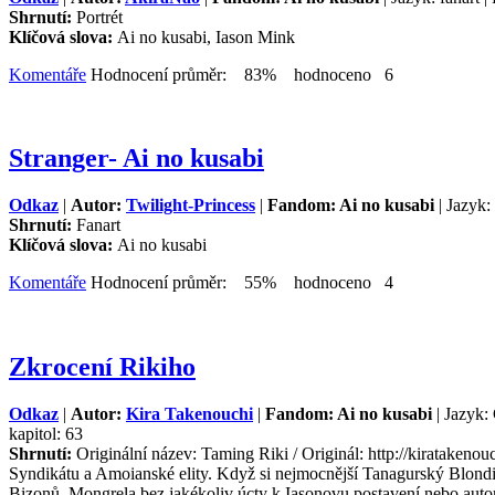
Shrnutí:
Portrét
Klíčová slova:
Ai no kusabi, Iason Mink
Komentáře
Hodnocení průměr: 83% hodnoceno 6
Stranger- Ai no kusabi
Odkaz
|
Autor:
Twilight-Princess
|
Fandom: Ai no kusabi
| Jazyk:
Shrnutí:
Fanart
Klíčová slova:
Ai no kusabi
Komentáře
Hodnocení průměr: 55% hodnoceno 4
Zkrocení Rikiho
Odkaz
|
Autor:
Kira Takenouchi
|
Fandom: Ai no kusabi
| Jazyk:
kapitol: 63
Shrnutí:
Originální název: Taming Riki / Originál: http://kiratakeno
Syndikátu a Amoianské elity. Když si nejmocnější Tanagurský Blond
Bizonů. Mongrela bez jakékoliv úcty k Iasonovu postavení nebo auto