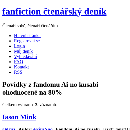
fanfiction čtenářský deník
Čtenáři sobě, čtenáři čtenářům
Hlavní stránka
Registrovat se
Login
Můj deník
Vyhledávání
FAQ
Kontakt
RSS
Povídky z fandomu Ai no kusabi
ohodnocené na 80%
Celkem vybráno
3
záznamů.
Iason Mink
Odkaz
|
Autor:
AkiraNao
|
Fandom: Ai no kusabi
| Jazyk: fanart 