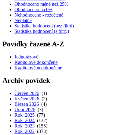
Ohodnoceno méně než 25%
Ohodnoceno na 0%
Nehodnoceno - rozečtené
Neplatné
Statistika hodnocení (bez filtrů)
Statistika hodnocení (s filtry)
Povídky řazené A-Z
Jednorázové
Kapitolové dokončené
Kapitolové nedokončené
Archiv povídek
Červen 2026
(1)
Květen 2026
(2)
Březen 2026
(4)
Únor 2026
(3)
Rok 2025
(77)
Rok 2024
(132)
Rok 2023
(155)
Rok 2022
(373)