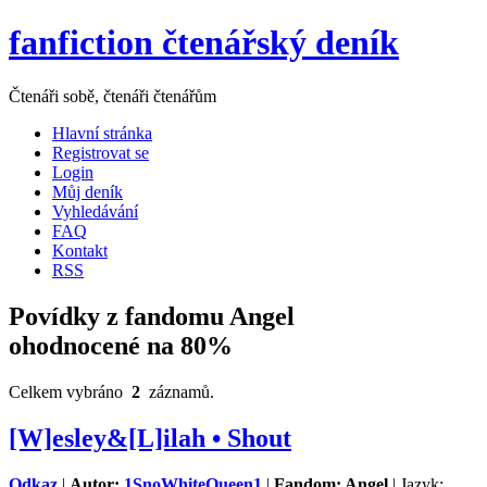
fanfiction čtenářský deník
Čtenáři sobě, čtenáři čtenářům
Hlavní stránka
Registrovat se
Login
Můj deník
Vyhledávání
FAQ
Kontakt
RSS
Povídky z fandomu Angel
ohodnocené na 80%
Celkem vybráno
2
záznamů.
[W]esley&[L]ilah • Shout
Odkaz
|
Autor:
1SnoWhiteQueen1
|
Fandom: Angel
| Jazyk: