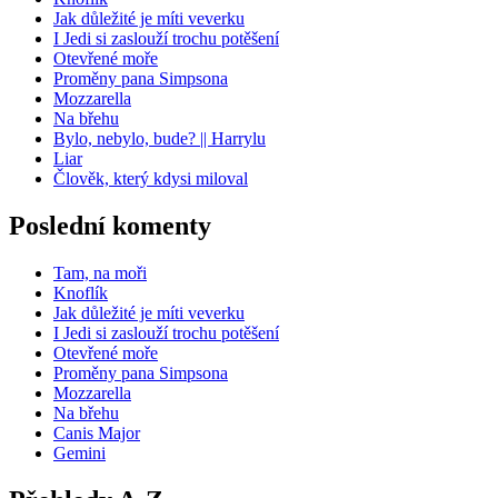
Jak důležité je míti veverku
I Jedi si zaslouží trochu potěšení
Otevřené moře
Proměny pana Simpsona
Mozzarella
Na břehu
Bylo, nebylo, bude? || Harrylu
Liar
Člověk, který kdysi miloval
Poslední komenty
Tam, na moři
Knoflík
Jak důležité je míti veverku
I Jedi si zaslouží trochu potěšení
Otevřené moře
Proměny pana Simpsona
Mozzarella
Na břehu
Canis Major
Gemini