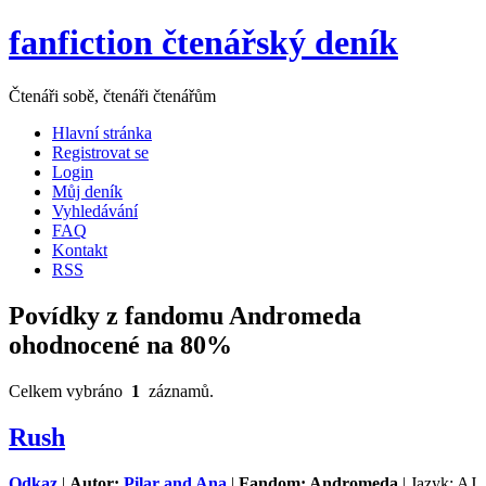
fanfiction čtenářský deník
Čtenáři sobě, čtenáři čtenářům
Hlavní stránka
Registrovat se
Login
Můj deník
Vyhledávání
FAQ
Kontakt
RSS
Povídky z fandomu Andromeda
ohodnocené na 80%
Celkem vybráno
1
záznamů.
Rush
Odkaz
|
Autor:
Pilar and Ana
|
Fandom: Andromeda
| Jazyk: AJ