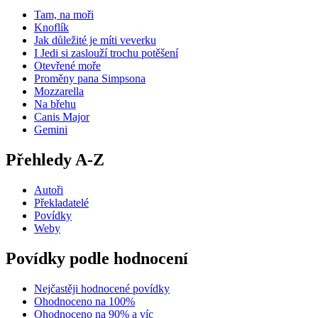
Tam, na moři
Knoflík
Jak důležité je míti veverku
I Jedi si zaslouží trochu potěšení
Otevřené moře
Proměny pana Simpsona
Mozzarella
Na břehu
Canis Major
Gemini
Přehledy A-Z
Autoři
Překladatelé
Povídky
Weby
Povídky podle hodnocení
Nejčastěji hodnocené povídky
Ohodnoceno na 100%
Ohodnoceno na 90% a víc