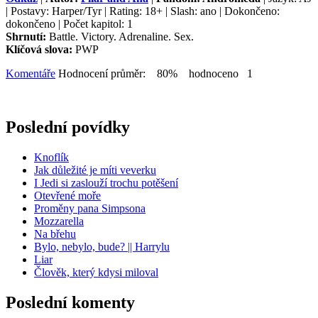
| Postavy: Harper/Tyr | Rating: 18+ | Slash: ano | Dokončeno:
dokončeno | Počet kapitol: 1
Shrnutí:
Battle. Victory. Adrenaline. Sex.
Klíčová slova:
PWP
Komentáře
Hodnocení průměr: 80% hodnoceno 1
Poslední povídky
Knoflík
Jak důležité je míti veverku
I Jedi si zaslouží trochu potěšení
Otevřené moře
Proměny pana Simpsona
Mozzarella
Na břehu
Bylo, nebylo, bude? || Harrylu
Liar
Člověk, který kdysi miloval
Poslední komenty