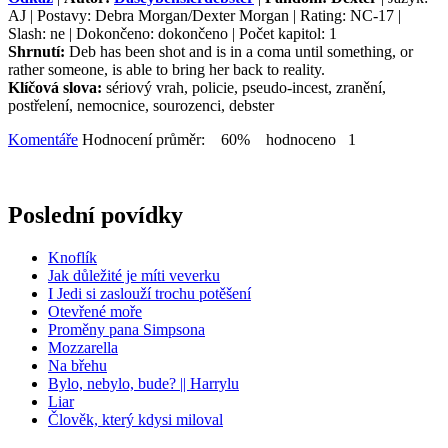
AJ | Postavy: Debra Morgan/Dexter Morgan | Rating: NC-17 |
Slash: ne | Dokončeno: dokončeno | Počet kapitol: 1
Shrnutí:
Deb has been shot and is in a coma until something, or
rather someone, is able to bring her back to reality.
Klíčová slova:
sériový vrah, policie, pseudo-incest, zranění,
postřelení, nemocnice, sourozenci, debster
Komentáře
Hodnocení průměr: 60% hodnoceno 1
Poslední povídky
Knoflík
Jak důležité je míti veverku
I Jedi si zaslouží trochu potěšení
Otevřené moře
Proměny pana Simpsona
Mozzarella
Na břehu
Bylo, nebylo, bude? || Harrylu
Liar
Člověk, který kdysi miloval