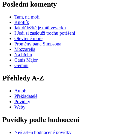
Poslední komenty
Tam, na moři
Knoflík
Jak důležité je míti veverku
I Jedi si zaslouží trochu potěšení
Otevřené moře
Proměny pana Simpsona
Mozzarella
Na břehu
Canis Major
Gemini
Přehledy A-Z
Autoři
Překladatelé
Povídky
Weby
Povídky podle hodnocení
Nejčastěji hodnocené povídky