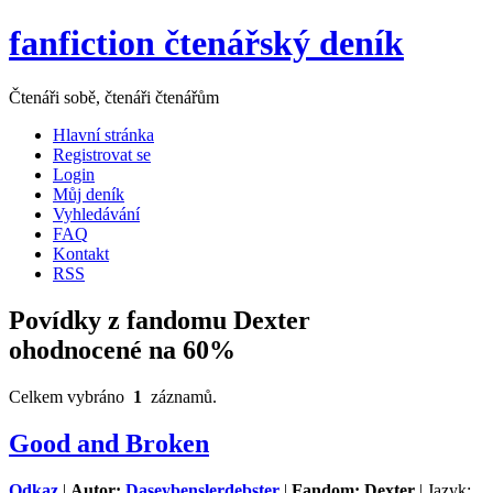
fanfiction čtenářský deník
Čtenáři sobě, čtenáři čtenářům
Hlavní stránka
Registrovat se
Login
Můj deník
Vyhledávání
FAQ
Kontakt
RSS
Povídky z fandomu Dexter
ohodnocené na 60%
Celkem vybráno
1
záznamů.
Good and Broken
Odkaz
|
Autor:
Daseybenslerdebster
|
Fandom: Dexter
| Jazyk: