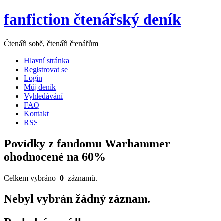
fanfiction čtenářský deník
Čtenáři sobě, čtenáři čtenářům
Hlavní stránka
Registrovat se
Login
Můj deník
Vyhledávání
FAQ
Kontakt
RSS
Povídky z fandomu Warhammer
ohodnocené na 60%
Celkem vybráno
0
záznamů.
Nebyl vybrán žádný záznam.