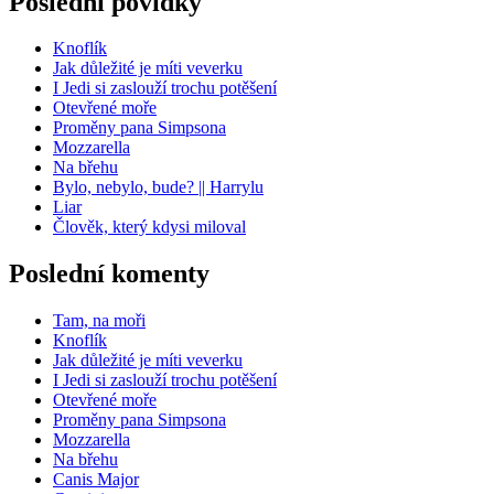
Poslední povídky
Knoflík
Jak důležité je míti veverku
I Jedi si zaslouží trochu potěšení
Otevřené moře
Proměny pana Simpsona
Mozzarella
Na břehu
Bylo, nebylo, bude? || Harrylu
Liar
Člověk, který kdysi miloval
Poslední komenty
Tam, na moři
Knoflík
Jak důležité je míti veverku
I Jedi si zaslouží trochu potěšení
Otevřené moře
Proměny pana Simpsona
Mozzarella
Na břehu
Canis Major