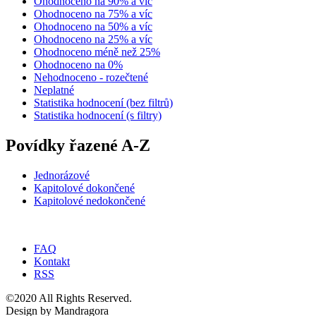
Ohodnoceno na 90% a víc
Ohodnoceno na 75% a víc
Ohodnoceno na 50% a víc
Ohodnoceno na 25% a víc
Ohodnoceno méně než 25%
Ohodnoceno na 0%
Nehodnoceno - rozečtené
Neplatné
Statistika hodnocení (bez filtrů)
Statistika hodnocení (s filtry)
Povídky řazené A-Z
Jednorázové
Kapitolové dokončené
Kapitolové nedokončené
FAQ
Kontakt
RSS
©2020 All Rights Reserved.
Design by Mandragora