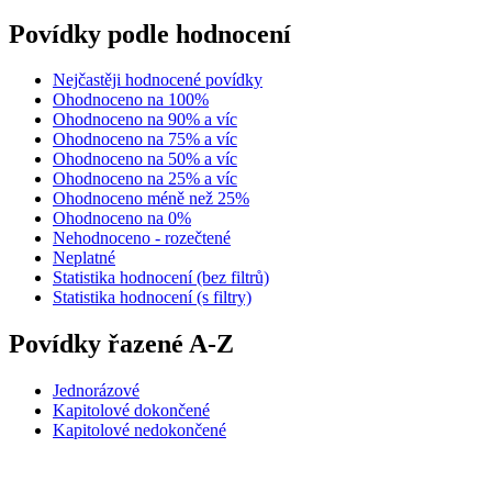
Povídky podle hodnocení
Nejčastěji hodnocené povídky
Ohodnoceno na 100%
Ohodnoceno na 90% a víc
Ohodnoceno na 75% a víc
Ohodnoceno na 50% a víc
Ohodnoceno na 25% a víc
Ohodnoceno méně než 25%
Ohodnoceno na 0%
Nehodnoceno - rozečtené
Neplatné
Statistika hodnocení (bez filtrů)
Statistika hodnocení (s filtry)
Povídky řazené A-Z
Jednorázové
Kapitolové dokončené
Kapitolové nedokončené