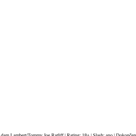
 Adam Lambert/Tommy Joe Ratliff | Rating: 18+ | Slash: ano | Dokončen