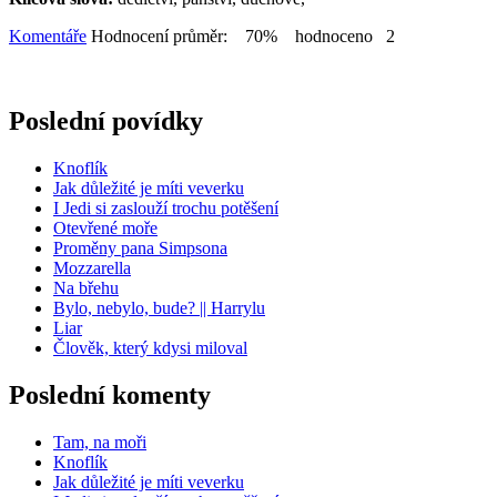
Komentáře
Hodnocení průměr: 70% hodnoceno 2
Poslední povídky
Knoflík
Jak důležité je míti veverku
I Jedi si zaslouží trochu potěšení
Otevřené moře
Proměny pana Simpsona
Mozzarella
Na břehu
Bylo, nebylo, bude? || Harrylu
Liar
Člověk, který kdysi miloval
Poslední komenty
Tam, na moři
Knoflík
Jak důležité je míti veverku