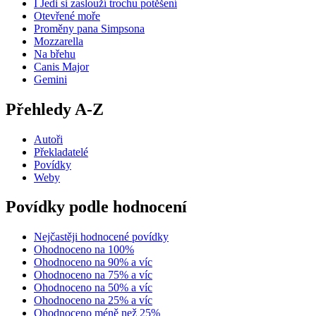
I Jedi si zaslouží trochu potěšení
Otevřené moře
Proměny pana Simpsona
Mozzarella
Na břehu
Canis Major
Gemini
Přehledy A-Z
Autoři
Překladatelé
Povídky
Weby
Povídky podle hodnocení
Nejčastěji hodnocené povídky
Ohodnoceno na 100%
Ohodnoceno na 90% a víc
Ohodnoceno na 75% a víc
Ohodnoceno na 50% a víc
Ohodnoceno na 25% a víc
Ohodnoceno méně než 25%