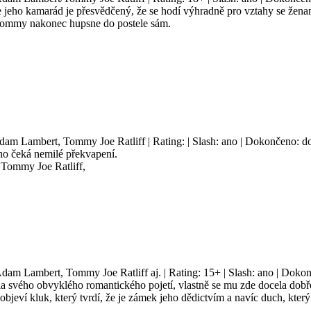
 jeho kamarád je přesvědčený, že se hodí výhradně pro vztahy se ženami
Tommy nakonec hupsne do postele sám.
Adam Lambert, Tommy Joe Ratliff | Rating: | Slash: ano | Dokončeno: do
o čeká nemilé překvapení.
Tommy Joe Ratliff,
Adam Lambert, Tommy Joe Ratliff aj. | Rating: 15+ | Slash: ano | Doko
vého obvyklého romantického pojetí, vlastně se mu zde docela dobře 
jeví kluk, který tvrdí, že je zámek jeho dědictvím a navíc duch, kter