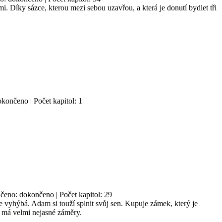
. Díky sázce, kterou mezi sebou uzavřou, a která je donutí bydlet tři
končeno | Počet kapitol: 1
nčeno: dokončeno | Počet kapitol: 29
vyhýbá. Adam si touží splnit svůj sen. Kupuje zámek, který je
ý má velmi nejasné záměry.