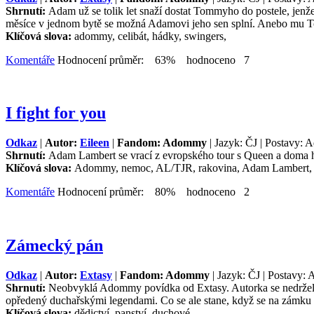
Shrnutí:
Adam už se tolik let snaží dostat Tommyho do postele, jenže
měsíce v jednom bytě se možná Adamovi jeho sen splní. Anebo mu 
Klíčová slova:
adommy, celibát, hádky, swingers,
Komentáře
Hodnocení průměr: 63% hodnoceno 7
I fight for you
Odkaz
|
Autor:
Eileen
|
Fandom: Adommy
| Jazyk: ČJ | Postavy: 
Shrnutí:
Adam Lambert se vrací z evropského tour s Queen a doma h
Klíčová slova:
Adommy, nemoc, AL/TJR, rakovina, Adam Lambert, 
Komentáře
Hodnocení průměr: 80% hodnoceno 2
Zámecký pán
Odkaz
|
Autor:
Extasy
|
Fandom: Adommy
| Jazyk: ČJ | Postavy: 
Shrnutí:
Neobvyklá Adommy povídka od Extasy. Autorka se nedržela s
opředený duchařskými legendami. Co se ale stane, když se na zámku ob
Klíčová slova:
dědictví, panství, duchové,