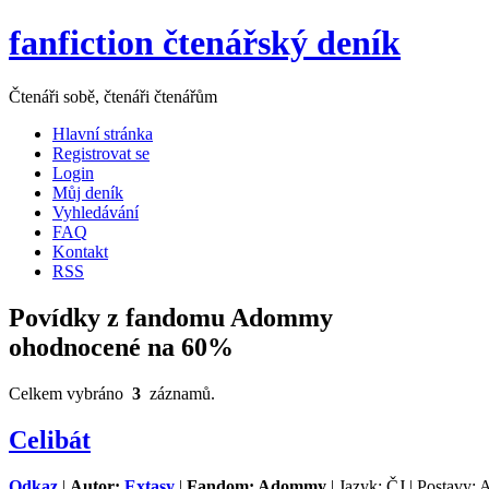
fanfiction čtenářský deník
Čtenáři sobě, čtenáři čtenářům
Hlavní stránka
Registrovat se
Login
Můj deník
Vyhledávání
FAQ
Kontakt
RSS
Povídky z fandomu Adommy
ohodnocené na 60%
Celkem vybráno
3
záznamů.
Celibát
Odkaz
|
Autor:
Extasy
|
Fandom: Adommy
| Jazyk: ČJ | Postavy: