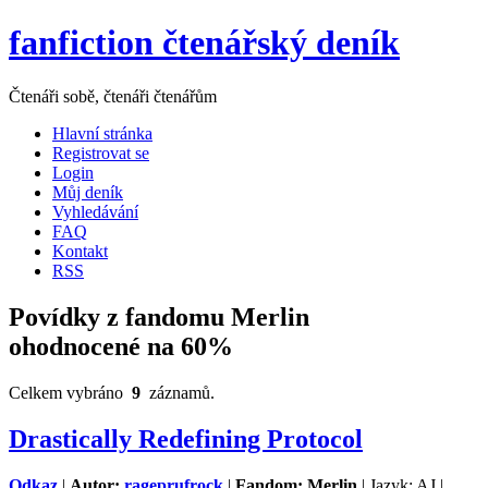
fanfiction čtenářský deník
Čtenáři sobě, čtenáři čtenářům
Hlavní stránka
Registrovat se
Login
Můj deník
Vyhledávání
FAQ
Kontakt
RSS
Povídky z fandomu Merlin
ohodnocené na 60%
Celkem vybráno
9
záznamů.
Drastically Redefining Protocol
Odkaz
|
Autor:
rageprufrock
|
Fandom: Merlin
| Jazyk: AJ |