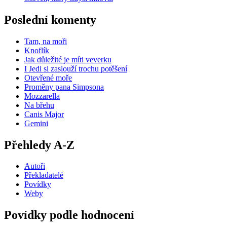
Poslední komenty
Tam, na moři
Knoflík
Jak důležité je míti veverku
I Jedi si zaslouží trochu potěšení
Otevřené moře
Proměny pana Simpsona
Mozzarella
Na břehu
Canis Major
Gemini
Přehledy A-Z
Autoři
Překladatelé
Povídky
Weby
Povídky podle hodnocení