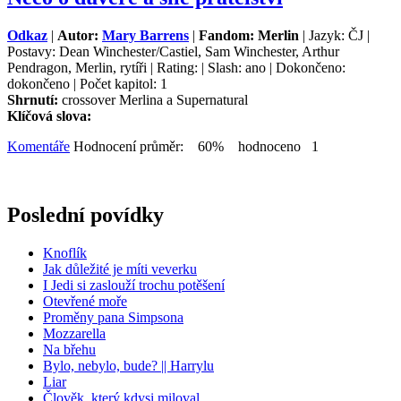
Odkaz
|
Autor:
Mary Barrens
|
Fandom: Merlin
| Jazyk: ČJ |
Postavy: Dean Winchester/Castiel, Sam Winchester, Arthur
Pendragon, Merlin, rytíři | Rating: | Slash: ano | Dokončeno:
dokončeno | Počet kapitol: 1
Shrnutí:
crossover Merlina a Supernatural
Klíčová slova:
Komentáře
Hodnocení průměr: 60% hodnoceno 1
Poslední povídky
Knoflík
Jak důležité je míti veverku
I Jedi si zaslouží trochu potěšení
Otevřené moře
Proměny pana Simpsona
Mozzarella
Na břehu
Bylo, nebylo, bude? || Harrylu
Liar
Člověk, který kdysi miloval