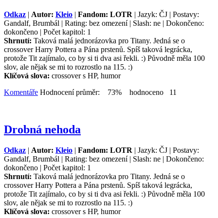
Odkaz
|
Autor:
Kleio
|
Fandom: LOTR
| Jazyk: ČJ | Postavy:
Gandalf, Brumbál | Rating: bez omezení | Slash: ne | Dokončeno:
dokončeno | Počet kapitol: 1
Shrnutí:
Taková malá jednorázovka pro Titany. Jedná se o
crossover Harry Pottera a Pána prstenů. Spíš taková legrácka,
protože Tit zajímalo, co by si ti dva asi řekli. :) Původně měla 100
slov, ale nějak se mi to rozrostlo na 115. :)
Klíčová slova:
crossover s HP, humor
Komentáře
Hodnocení průměr: 73% hodnoceno 11
Drobná nehoda
Odkaz
|
Autor:
Kleio
|
Fandom: LOTR
| Jazyk: ČJ | Postavy:
Gandalf, Brumbál | Rating: bez omezení | Slash: ne | Dokončeno:
dokončeno | Počet kapitol: 1
Shrnutí:
Taková malá jednorázovka pro Titany. Jedná se o
crossover Harry Pottera a Pána prstenů. Spíš taková legrácka,
protože Tit zajímalo, co by si ti dva asi řekli. :) Původně měla 100
slov, ale nějak se mi to rozrostlo na 115. :)
Klíčová slova:
crossover s HP, humor