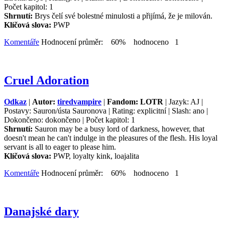
Počet kapitol: 1
Shrnutí:
Brys čelí své bolestné minulosti a přijímá, že je milován.
Klíčová slova:
PWP
Komentáře
Hodnocení průměr: 60% hodnoceno 1
Cruel Adoration
Odkaz
|
Autor:
tiredvampire
|
Fandom: LOTR
| Jazyk: AJ |
Postavy: Sauron/ústa Sauronova | Rating: explicitní | Slash: ano |
Dokončeno: dokončeno | Počet kapitol: 1
Shrnutí:
Sauron may be a busy lord of darkness, however, that
doesn't mean he can't indulge in the pleasures of the flesh. His loyal
servant is all to eager to please him.
Klíčová slova:
PWP, loyalty kink, loajalita
Komentáře
Hodnocení průměr: 60% hodnoceno 1
Danajské dary