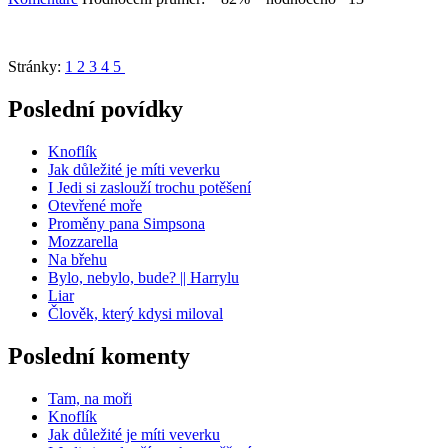
Stránky:
1
2
3
4
5
Poslední povídky
Knoflík
Jak důležité je míti veverku
I Jedi si zaslouží trochu potěšení
Otevřené moře
Proměny pana Simpsona
Mozzarella
Na břehu
Bylo, nebylo, bude? || Harrylu
Liar
Člověk, který kdysi miloval
Poslední komenty
Tam, na moři
Knoflík
Jak důležité je míti veverku