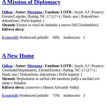
A Mission of Diplomacy
Odkaz
|
Autor:
Morgana
|
Fandom: LOTR
| Jazyk: AJ | Postavy:
Erestor/Legolas | Rating: NC-17 (17+) | Slash: ano | Dokončeno:
dokončeno | Počet kapitol: 1
Shrnutí:
Erestor se vrací do Imladris a znovu čelí Glorfindelovi.
Klíčová slova:
Komentáře
Hodnocení průměr: 60% hodnoceno 1
A New Home
Odkaz
|
Autor:
Morgana
|
Fandom: LOTR
| Jazyk: AJ | Postavy:
Glorfindel/Hephaistion, Elrond/Erestor | Rating: NC-17 (17+) |
Slash: ano | Dokončeno: dokončeno | Počet kapitol: 1
Shrnutí:
Hephaistion se začíná cítit mnohem jistěji a nachází své
místo v Imladris
Klíčová slova:
crossover s filmem Alexandr Veliký
Komentáře
Hodnocení průměr: 73% hodnoceno 3