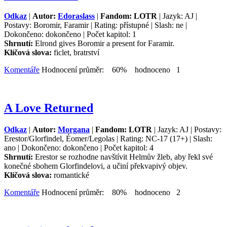
Odkaz
|
Autor:
Edoraslass
|
Fandom: LOTR
| Jazyk: AJ |
Postavy: Boromir, Faramir | Rating: přístupné | Slash: ne |
Dokončeno: dokončeno | Počet kapitol: 1
Shrnutí:
Elrond gives Boromir a present for Faramir.
Klíčová slova:
ficlet, bratrství
Komentáře
Hodnocení průměr: 60% hodnoceno 1
A Love Returned
Odkaz
|
Autor:
Morgana
|
Fandom: LOTR
| Jazyk: AJ | Postavy:
Erestor/Glorfindel, Éomer/Legolas | Rating: NC-17 (17+) | Slash:
ano | Dokončeno: dokončeno | Počet kapitol: 4
Shrnutí:
Erestor se rozhodne navštívit Helmův žleb, aby řekl své
konečné sbohem Glorfindelovi, a učiní překvapivý objev.
Klíčová slova:
romantické
Komentáře
Hodnocení průměr: 80% hodnoceno 2