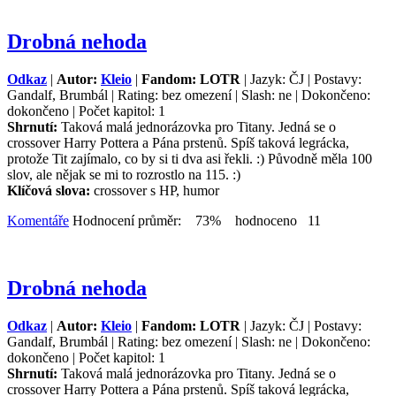
Drobná nehoda
Odkaz
|
Autor:
Kleio
|
Fandom: LOTR
| Jazyk: ČJ | Postavy:
Gandalf, Brumbál | Rating: bez omezení | Slash: ne | Dokončeno:
dokončeno | Počet kapitol: 1
Shrnutí:
Taková malá jednorázovka pro Titany. Jedná se o
crossover Harry Pottera a Pána prstenů. Spíš taková legrácka,
protože Tit zajímalo, co by si ti dva asi řekli. :) Původně měla 100
slov, ale nějak se mi to rozrostlo na 115. :)
Klíčová slova:
crossover s HP, humor
Komentáře
Hodnocení průměr: 73% hodnoceno 11
Drobná nehoda
Odkaz
|
Autor:
Kleio
|
Fandom: LOTR
| Jazyk: ČJ | Postavy:
Gandalf, Brumbál | Rating: bez omezení | Slash: ne | Dokončeno:
dokončeno | Počet kapitol: 1
Shrnutí:
Taková malá jednorázovka pro Titany. Jedná se o
crossover Harry Pottera a Pána prstenů. Spíš taková legrácka,