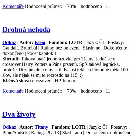
Komentáře
Hodnocení průměr: 73% hodnoceno 11
Drobná nehoda
Odkaz
|
Autor:
Kleio
|
Fandom: LOTR
| Jazyk: ČJ | Postavy:
Gandalf, Brumbál | Rating: bez omezení | Slash: ne | Dokončeno:
dokončeno | Počet kapitol: 1
Shrnutí:
Taková malá jednorázovka pro Titany. Jedná se o
crossover Harry Pottera a Pána prstenů. Spíš taková legrácka,
protože Tit zajímalo, co by si ti dva asi řekli. :) Původně měla 100
slov, ale nějak se mi to rozrostlo na 115. :)
Klíčová slova:
crossover s HP, humor
Komentáře
Hodnocení průměr: 73% hodnoceno 11
Dva životy
Odkaz
|
Autor:
Titany
|
Fandom: LOTR
| Jazyk: ČJ | Postavy:
Pipin/Smíšek | Rating: PG-13 | Slash: ano | Dokončeno: dokončeno |