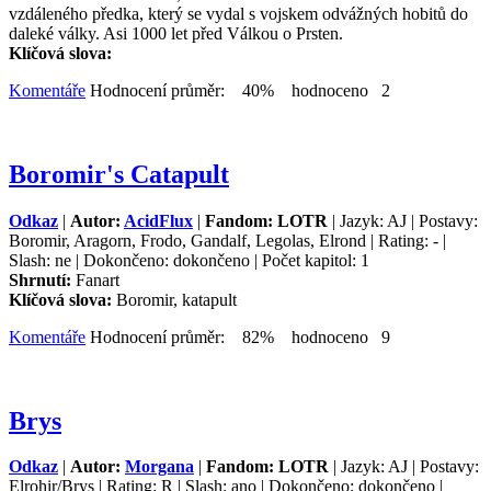
vzdáleného předka, který se vydal s vojskem odvážných hobitů do
daleké války. Asi 1000 let před Válkou o Prsten.
Klíčová slova:
Komentáře
Hodnocení průměr: 40% hodnoceno 2
Boromir's Catapult
Odkaz
|
Autor:
AcidFlux
|
Fandom: LOTR
| Jazyk: AJ | Postavy:
Boromir, Aragorn, Frodo, Gandalf, Legolas, Elrond | Rating: - |
Slash: ne | Dokončeno: dokončeno | Počet kapitol: 1
Shrnutí:
Fanart
Klíčová slova:
Boromir, katapult
Komentáře
Hodnocení průměr: 82% hodnoceno 9
Brys
Odkaz
|
Autor:
Morgana
|
Fandom: LOTR
| Jazyk: AJ | Postavy:
Elrohir/Brys | Rating: R | Slash: ano | Dokončeno: dokončeno |