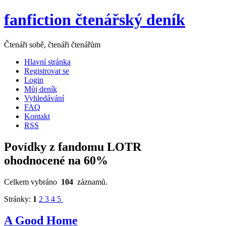
fanfiction čtenářský deník
Čtenáři sobě, čtenáři čtenářům
Hlavní stránka
Registrovat se
Login
Můj deník
Vyhledávání
FAQ
Kontakt
RSS
Povídky z fandomu LOTR
ohodnocené na 60%
Celkem vybráno
104
záznamů.
Stránky:
1
2
3
4
5
A Good Home