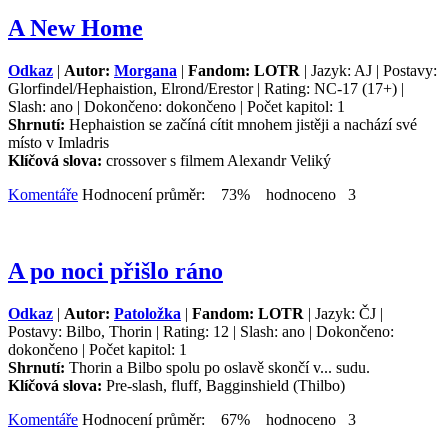
A New Home
Odkaz
|
Autor:
Morgana
|
Fandom: LOTR
| Jazyk: AJ | Postavy:
Glorfindel/Hephaistion, Elrond/Erestor | Rating: NC-17 (17+) |
Slash: ano | Dokončeno: dokončeno | Počet kapitol: 1
Shrnutí:
Hephaistion se začíná cítit mnohem jistěji a nachází své
místo v Imladris
Klíčová slova:
crossover s filmem Alexandr Veliký
Komentáře
Hodnocení průměr: 73% hodnoceno 3
A po noci přišlo ráno
Odkaz
|
Autor:
Patoložka
|
Fandom: LOTR
| Jazyk: ČJ |
Postavy: Bilbo, Thorin | Rating: 12 | Slash: ano | Dokončeno:
dokončeno | Počet kapitol: 1
Shrnutí:
Thorin a Bilbo spolu po oslavě skončí v... sudu.
Klíčová slova:
Pre-slash, fluff, Bagginshield (Thilbo)
Komentáře
Hodnocení průměr: 67% hodnoceno 3