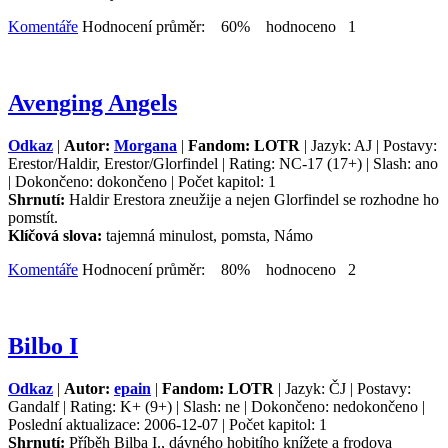
Komentáře
Hodnocení průměr: 60% hodnoceno 1
Avenging Angels
Odkaz
|
Autor:
Morgana
|
Fandom: LOTR
| Jazyk: AJ | Postavy:
Erestor/Haldir, Erestor/Glorfindel | Rating: NC-17 (17+) | Slash: ano
| Dokončeno: dokončeno | Počet kapitol: 1
Shrnutí:
Haldir Erestora zneužije a nejen Glorfindel se rozhodne ho
pomstít.
Klíčová slova:
tajemná minulost, pomsta, Námo
Komentáře
Hodnocení průměr: 80% hodnoceno 2
Bilbo I
Odkaz
|
Autor:
epain
|
Fandom: LOTR
| Jazyk: ČJ | Postavy:
Gandalf | Rating: K+ (9+) | Slash: ne | Dokončeno: nedokončeno |
Poslední aktualizace: 2006-12-07 | Počet kapitol: 1
Shrnutí:
Příběh Bilba I., dávného hobitího knížete a frodova