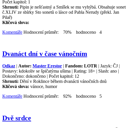
Počet kapitol: 1
Shrnutí:
Pipin je nešťastný a Smíšek se mu vyhýbá. Obsahuje sonet
č.XLIV ze sbírky Sto sonetů o lásce od Pabla Nerudy (překl. Jan
Pilař)
Klíčová slova:
Komentáře
Hodnocení průměr: 70% hodnoceno 4
Dvanáct dní v čase vánočním
Odkaz
|
Autor:
Master Erestor
|
Fandom: LOTR
| Jazyk: ČJ |
Postavy: kdokoliv se špičatýma ušima | Rating: 18+ | Slash: ano |
Dokončeno: dokončeno | Počet kapitol: 12
Shrnutí:
Dění v Roklince během dvanácti vánočních dnů
Klíčová slova:
vánoce, humor
Komentáře
Hodnocení průměr: 92% hodnoceno 5
Dvě srdce