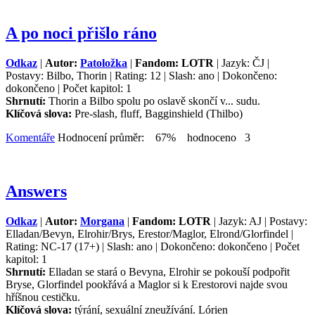
A po noci přišlo ráno
Odkaz
|
Autor:
Patoložka
|
Fandom: LOTR
| Jazyk: ČJ |
Postavy: Bilbo, Thorin | Rating: 12 | Slash: ano | Dokončeno:
dokončeno | Počet kapitol: 1
Shrnutí:
Thorin a Bilbo spolu po oslavě skončí v... sudu.
Klíčová slova:
Pre-slash, fluff, Bagginshield (Thilbo)
Komentáře
Hodnocení průměr: 67% hodnoceno 3
Answers
Odkaz
|
Autor:
Morgana
|
Fandom: LOTR
| Jazyk: AJ | Postavy:
Elladan/Bevyn, Elrohir/Brys, Erestor/Maglor, Elrond/Glorfindel |
Rating: NC-17 (17+) | Slash: ano | Dokončeno: dokončeno | Počet
kapitol: 1
Shrnutí:
Elladan se stará o Bevyna, Elrohir se pokouší podpořit
Bryse, Glorfindel pookřává a Maglor si k Erestorovi najde svou
hříšnou cestičku.
Klíčová slova:
týrání, sexuální zneužívání. Lórien