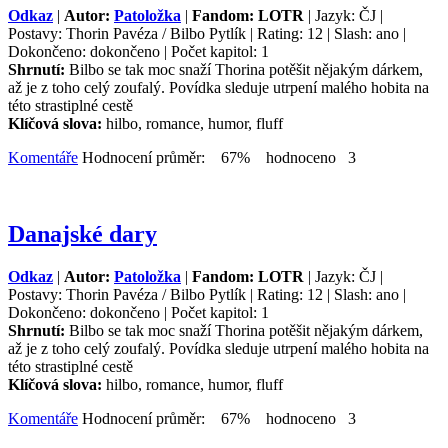
Odkaz
|
Autor:
Patoložka
|
Fandom: LOTR
| Jazyk: ČJ |
Postavy: Thorin Pavéza / Bilbo Pytlík | Rating: 12 | Slash: ano |
Dokončeno: dokončeno | Počet kapitol: 1
Shrnutí:
Bilbo se tak moc snaží Thorina potěšit nějakým dárkem,
až je z toho celý zoufalý. Povídka sleduje utrpení malého hobita na
této strastiplné cestě
Klíčová slova:
hilbo, romance, humor, fluff
Komentáře
Hodnocení průměr: 67% hodnoceno 3
Danajské dary
Odkaz
|
Autor:
Patoložka
|
Fandom: LOTR
| Jazyk: ČJ |
Postavy: Thorin Pavéza / Bilbo Pytlík | Rating: 12 | Slash: ano |
Dokončeno: dokončeno | Počet kapitol: 1
Shrnutí:
Bilbo se tak moc snaží Thorina potěšit nějakým dárkem,
až je z toho celý zoufalý. Povídka sleduje utrpení malého hobita na
této strastiplné cestě
Klíčová slova:
hilbo, romance, humor, fluff
Komentáře
Hodnocení průměr: 67% hodnoceno 3