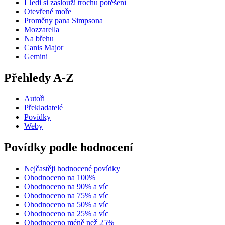
I Jedi si zaslouží trochu potěšení
Otevřené moře
Proměny pana Simpsona
Mozzarella
Na břehu
Canis Major
Gemini
Přehledy A-Z
Autoři
Překladatelé
Povídky
Weby
Povídky podle hodnocení
Nejčastěji hodnocené povídky
Ohodnoceno na 100%
Ohodnoceno na 90% a víc
Ohodnoceno na 75% a víc
Ohodnoceno na 50% a víc
Ohodnoceno na 25% a víc
Ohodnoceno méně než 25%