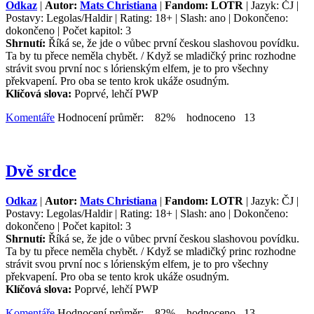
Odkaz
|
Autor:
Mats Christiana
|
Fandom: LOTR
| Jazyk: ČJ |
Postavy: Legolas/Haldir | Rating: 18+ | Slash: ano | Dokončeno:
dokončeno | Počet kapitol: 3
Shrnutí:
Říká se, že jde o vůbec první českou slashovou povídku.
Ta by tu přece neměla chybět. / Když se mladičký princ rozhodne
strávit svou první noc s lórienským elfem, je to pro všechny
překvapení. Pro oba se tento krok ukáže osudným.
Klíčová slova:
Poprvé, lehčí PWP
Komentáře
Hodnocení průměr: 82% hodnoceno 13
Dvě srdce
Odkaz
|
Autor:
Mats Christiana
|
Fandom: LOTR
| Jazyk: ČJ |
Postavy: Legolas/Haldir | Rating: 18+ | Slash: ano | Dokončeno:
dokončeno | Počet kapitol: 3
Shrnutí:
Říká se, že jde o vůbec první českou slashovou povídku.
Ta by tu přece neměla chybět. / Když se mladičký princ rozhodne
strávit svou první noc s lórienským elfem, je to pro všechny
překvapení. Pro oba se tento krok ukáže osudným.
Klíčová slova:
Poprvé, lehčí PWP
Komentáře
Hodnocení průměr: 82% hodnoceno 13