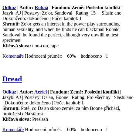
Odkaz
|
Autor:
Rohaa
|
Fandom: Země: Poslední konflikt
|
Jazyk: AJ | Postavy: Zo'or, Sandoval | Rating: 15+ | Slash: ano |
Dokončeno: dokončeno | Počet kapitol: 1
Shrnutí:
Zo'or gets an interest in the power play surrounding
human sexuality, and when he finds he can blackmail Ronald
Sandoval, he found the perfect, although very unwilling, test
specimen.
Klíčová slova:
non-con, rape
Komentáře
Hodnocení průměr: 60% hodnoceno 1
Dread
Odkaz
|
Autor:
Aeriel
|
Fandom: Země: Poslední konflikt
|
Jazyk: AJ | Postavy: Da'an, Boone | Rating: Pro všechny | Slash: ano
| Dokončeno: dokončeno | Počet kapitol: 1
Shrnutí:
Poté, co Da'an skoro zemřel za ním Boone přichází,
protože si dělá starosti.
Klíčová slova:
Preslash
Komentáře
Hodnocení průměr: 60% hodnoceno 1