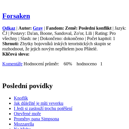
Forsaken
Odkaz
|
Autor:
Gray
|
Fandom: Země: Poslední konflikt
| Jazyk:
ČJ | Postavy: Da'an, Boone, Sandoval, Zo'or, Lili | Rating: Pro
všechny | Slash: ne | Dokončeno: dokončeno | Počet kapitol: 1
Shrnutí:
Zbytky bojovníků irských teroristických skupin se
rozhodnout, že jejich novým nepřítelem jsou Přátelé.
Klíčová slova:
Komentáře
Hodnocení průměr: 60% hodnoceno 1
Poslední povídky
Knoflík
Jak důležité je míti veverku
I Jedi si zaslouží trochu potěšení
Otevřené moře
Proměny pana Simpsona
Mozzarella