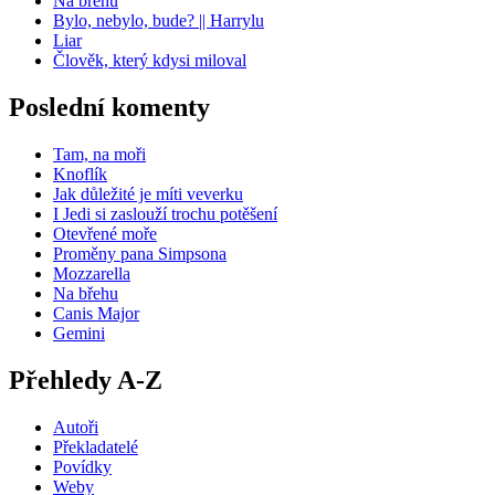
Na břehu
Bylo, nebylo, bude? || Harrylu
Liar
Člověk, který kdysi miloval
Poslední komenty
Tam, na moři
Knoflík
Jak důležité je míti veverku
I Jedi si zaslouží trochu potěšení
Otevřené moře
Proměny pana Simpsona
Mozzarella
Na břehu
Canis Major
Gemini
Přehledy A-Z
Autoři
Překladatelé
Povídky
Weby