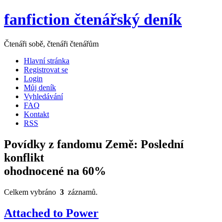
fanfiction čtenářský deník
Čtenáři sobě, čtenáři čtenářům
Hlavní stránka
Registrovat se
Login
Můj deník
Vyhledávání
FAQ
Kontakt
RSS
Povídky z fandomu Země: Poslední
konflikt
ohodnocené na 60%
Celkem vybráno
3
záznamů.
Attached to Power