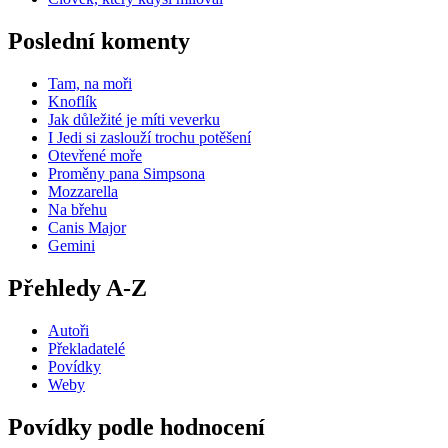
Poslední komenty
Tam, na moři
Knoflík
Jak důležité je míti veverku
I Jedi si zaslouží trochu potěšení
Otevřené moře
Proměny pana Simpsona
Mozzarella
Na břehu
Canis Major
Gemini
Přehledy A-Z
Autoři
Překladatelé
Povídky
Weby
Povídky podle hodnocení