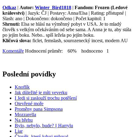
Odkaz
|
Autor:
Winter_Bird1818
|
Fandom: Frozen (Ledové
království)
| Jazyk: ČJ | Postavy: Anna/Elsa | Rating: přístupné |
Slash: ano | Dokončeno: dokončeno | Počet kapitol: 1
Shrnutí:
Elsa se hlásí na výměnný pobyt v USA. Je to mladý
člověk s velkým očekáváním od sebe sama. A Anna je tu, aby stála
po jejím boku. Nebo.. spíš ležela po jejím boku.
Klíčová slova:
ficlet, femslash, sourozenecký incest, modern AU
Komentáře
Hodnocení průměr: 60% hodnoceno 1
Poslední povídky
Knoflík
Jak důležité je míti veverku
I Jedi si zaslouží trochu potěšení
Otevřené moře
Proměny pana Simpsona
Mozzarella
Na břehu
Bylo, nebylo, bude? || Harrylu
Liar
Člověk, který kdysi miloval