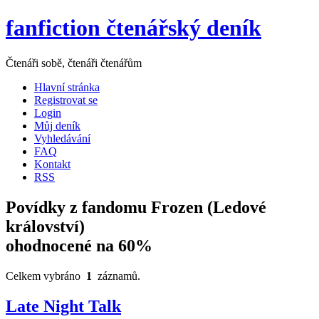
fanfiction čtenářský deník
Čtenáři sobě, čtenáři čtenářům
Hlavní stránka
Registrovat se
Login
Můj deník
Vyhledávání
FAQ
Kontakt
RSS
Povídky z fandomu Frozen (Ledové
království)
ohodnocené na 60%
Celkem vybráno
1
záznamů.
Late Night Talk