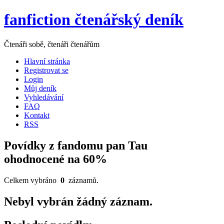
fanfiction čtenářský deník
Čtenáři sobě, čtenáři čtenářům
Hlavní stránka
Registrovat se
Login
Můj deník
Vyhledávání
FAQ
Kontakt
RSS
Povídky z fandomu pan Tau
ohodnocené na 60%
Celkem vybráno
0
záznamů.
Nebyl vybrán žádný záznam.