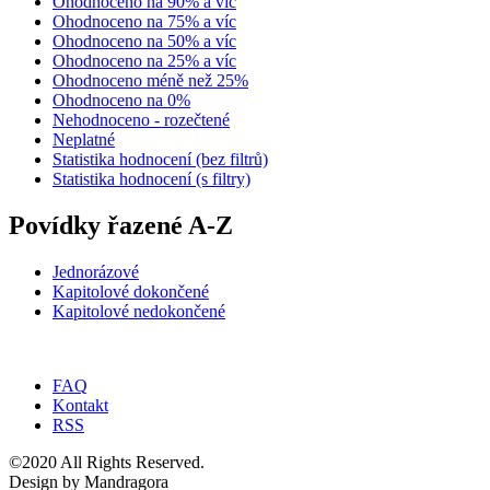
Ohodnoceno na 90% a víc
Ohodnoceno na 75% a víc
Ohodnoceno na 50% a víc
Ohodnoceno na 25% a víc
Ohodnoceno méně než 25%
Ohodnoceno na 0%
Nehodnoceno - rozečtené
Neplatné
Statistika hodnocení (bez filtrů)
Statistika hodnocení (s filtry)
Povídky řazené A-Z
Jednorázové
Kapitolové dokončené
Kapitolové nedokončené
FAQ
Kontakt
RSS
©2020 All Rights Reserved.
Design by Mandragora