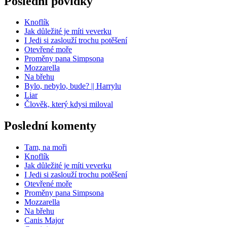
Poslední povídky
Knoflík
Jak důležité je míti veverku
I Jedi si zaslouží trochu potěšení
Otevřené moře
Proměny pana Simpsona
Mozzarella
Na břehu
Bylo, nebylo, bude? || Harrylu
Liar
Člověk, který kdysi miloval
Poslední komenty
Tam, na moři
Knoflík
Jak důležité je míti veverku
I Jedi si zaslouží trochu potěšení
Otevřené moře
Proměny pana Simpsona
Mozzarella
Na břehu
Canis Major